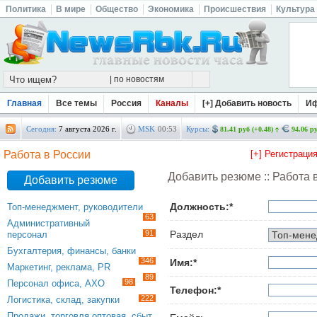
Политика
В мире
Общество
Экономика
Происшествия
Культура
Главная
Все темы
Россия
Каналы
[+] Добавить новость
И
Сегодня:
7 августа 2026 г.
MSK
00
:
53
Курсы:
81.41 руб (+0.48)
94.06 ру
Работа в России
[+] Регистраци
Добавить резюме :: Работа 
Добавить резюме
Должность:*
Топ-менеджмент, руководители
63
Административный
91
Раздел
персонал
Бухгалтерия, финансы, банки
346
Имя:*
Маркетинг, реклама, PR
89
98
Персонал офиса, АХО
Телефон:*
222
Логистика, склад, закупки
Продажи, торговля оптовая, сбыт