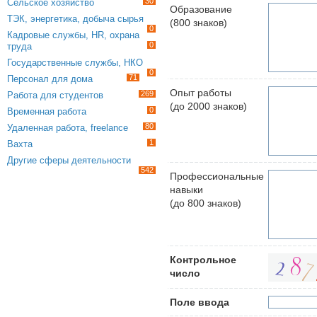
30
Сельское хозяйство
Образование
ТЭК, энергетика, добыча сырья
(800 знаков)
0
Кадровые службы, HR, охрана
0
труда
Государственные службы, НКО
0
71
Персонал для дома
Опыт работы
269
Работа для студентов
(до 2000 знаков)
0
Временная работа
80
Удаленная работа, freelance
1
Вахта
Другие сферы деятельности
542
Профессиональные
навыки
(до 800 знаков)
Контрольное
число
Поле ввода