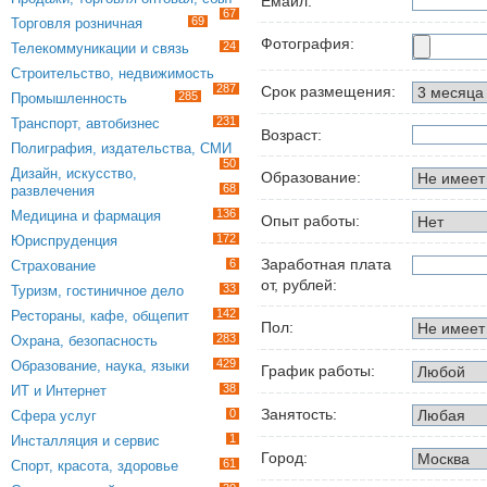
Емайл:
67
69
Торговля розничная
Фотография:
24
Телекоммуникации и связь
Строительство, недвижимость
287
Срок размещения:
285
Промышленность
231
Транспорт, автобизнес
Возраст:
Полиграфия, издательства, СМИ
50
Дизайн, искусство,
Образование:
68
развлечения
136
Медицина и фармация
Опыт работы:
172
Юриспруденция
Заработная плата
6
Страхование
от, рублей:
33
Туризм, гостиничное дело
142
Рестораны, кафе, общепит
Пол:
283
Охрана, безопасность
429
Образование, наука, языки
График работы:
38
ИТ и Интернет
Занятость:
0
Сфера услуг
1
Инсталляция и сервис
Город:
61
Спорт, красота, здоровье