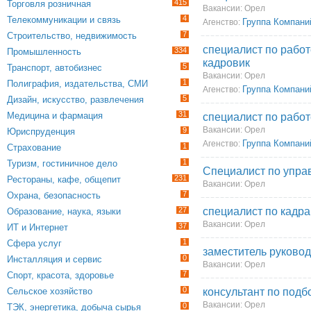
415
Торговля розничная
Вакансии: Орел
4
Телекоммуникации и связь
Группа Компани
Агенство:
7
Строительство, недвижимость
специалист по работ
334
Промышленность
кадровик
5
Транспорт, автобизнес
Вакансии: Орел
1
Полиграфия, издательства, СМИ
Группа Компани
Агенство:
5
Дизайн, искусство, развлечения
31
Медицина и фармация
специалист по рабо
Вакансии: Орел
9
Юриспруденция
Группа Компани
Агенство:
1
Страхование
1
Туризм, гостиничное дело
Специалист по упра
231
Рестораны, кафе, общепит
Вакансии: Орел
7
Охрана, безопасность
27
специалист по кадр
Образование, наука, языки
Вакансии: Орел
37
ИТ и Интернет
1
Сфера услуг
заместитель руковод
0
Инсталляция и сервис
Вакансии: Орел
7
Спорт, красота, здоровье
0
Сельское хозяйство
консультант по подб
Вакансии: Орел
0
ТЭК, энергетика, добыча сырья