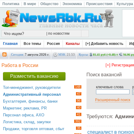
Политика
В мире
Общество
Экономика
Происшествия
Культура
Главная
Все темы
Россия
Каналы
[+] Добавить новость
И
Сегодня:
7 августа 2026 г.
MSK
21
:
53
Курсы:
81.41 руб (+0.48)
94.06 ру
Работа в России
[+] Регистраци
Поиск вакансий
Разместить вакансию
148
ключевые слова
Топ-менеджмент, руководители
47
Административный персонал
Расширенный поиск
96
Бухгалтерия, финансы, банки
40
Маркетинг, реклама, PR
41
Персонал офиса, АХО
Требуются:
Админи
392
Логистика, склад, закупки
35
Продажи, торговля оптовая, сбыт
специалист в психол