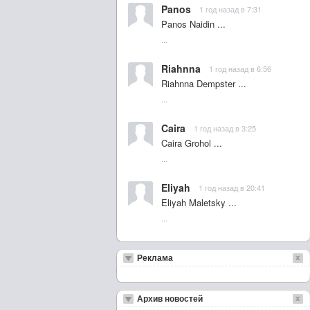
Panos
1 год назад в 7:31
Panos Naidin ...
...
Riahnna
1 год назад в 6:56
Riahnna Dempster ...
...
Caira
1 год назад в 3:25
Caira Grohol ...
...
Eliyah
1 год назад в 20:41
Eliyah Maletsky ...
...
Реклама
Архив новостей