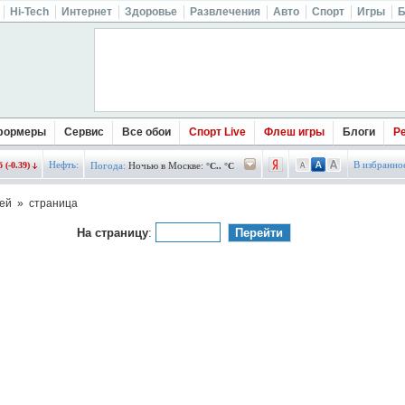
Hi-Tech
Интернет
Здоровье
Развлечения
Авто
Спорт
Игры
Б
формеры
Сервис
Все обои
Спорт Live
Флеш игры
Блоги
Р
Нефть:
В избранно
 (-0.39)
Погода:
Ночью в Москве:
°C.. °C
ей » страница
На страницу
: