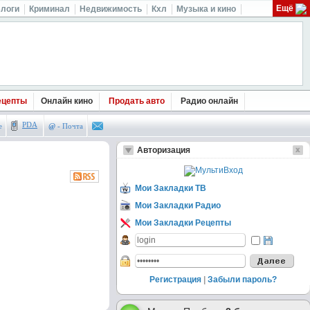
Ещё
логи
Криминал
Недвижимость
Кхл
Музыка и кино
ецепты
Онлайн кино
Продать авто
Радио онлайн
PDA
е
@
- Почта
Авторизация
Мои Закладки ТВ
Мои Закладки Радио
Мои Закладки Рецепты
Регистрация
|
Забыли пароль?