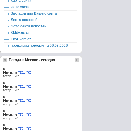
Карта сайта
Фото хостинг
Закладки для Вашего сайта
Лента новостей
Фото лента новостей
KMdvere.cz
EkoDvere.cz
программа передач на 06.08.2026
Погода в Москве - сегодня
в
Ночью
°C.. °C
ветер – м/c
в
Ночью
°C.. °C
ветер – м/c
в
Ночью
°C.. °C
ветер – м/c
в
Ночью
°C.. °C
ветер – м/c
в
Ночью
°C.. °C