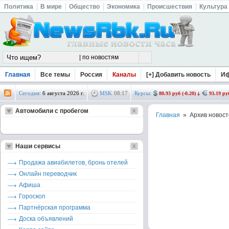
Политика
В мире
Общество
Экономика
Происшествия
Культура
Главная
Все темы
Россия
Каналы
[+] Добавить новость
И
Сегодня:
6 августа 2026 г.
MSK
08
:
17
Курсы:
80.93 руб (-0.20)
93.19 руб
Автомобили с пробегом
Главная
» Архив новост
Наши сервисы
Продажа авиабилетов, бронь отелей
Онлайн переводчик
Афиша
Гороскоп
Партнёрская программа
Доска объявлений