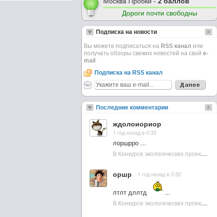
Москва Пробки -
2 баллов
Дороги почти свободны
Подписка на новости
Вы можете подписаться на
RSS канал
или
получать обзоры свежих новостей на свой
e-
mail
.
Подписка на RSS канал
Последние комментарии
ждолоиориор
1 год назад в 0:32
лоршрро ...
В Конкурсе экологических проектов в Подмосковье активно участвовала молодежь :: NewsRbk.ru...
оршр
1 год назад в 0:32
лтлт дллтд
...
В Конкурсе экологических проектов в Подмосковье активно участвовала молодежь :: NewsRbk.ru...