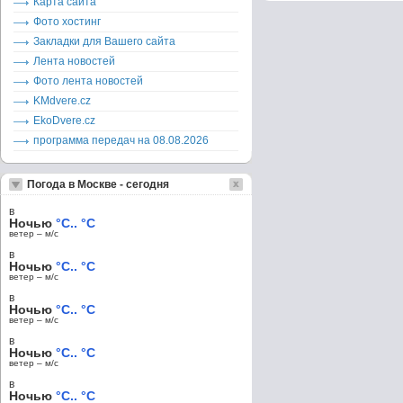
Карта сайта
Фото хостинг
Закладки для Вашего сайта
Лента новостей
Фото лента новостей
KMdvere.cz
EkoDvere.cz
программа передач на 08.08.2026
Погода в Москве - сегодня
в
Ночью
°C.. °C
ветер – м/c
в
Ночью
°C.. °C
ветер – м/c
в
Ночью
°C.. °C
ветер – м/c
в
Ночью
°C.. °C
ветер – м/c
в
Ночью
°C.. °C