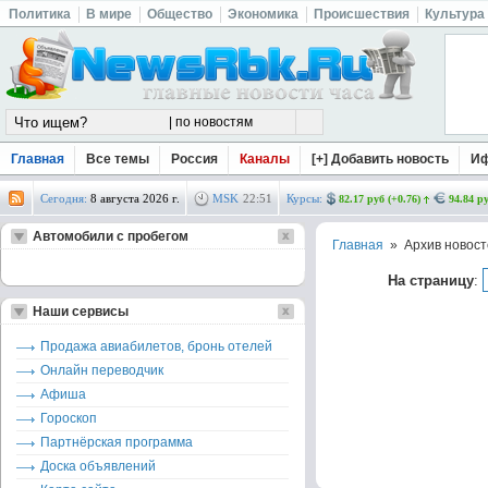
Политика
В мире
Общество
Экономика
Происшествия
Культура
Главная
Все темы
Россия
Каналы
[+] Добавить новость
И
Сегодня:
8 августа 2026 г.
MSK
22
:
51
Курсы:
82.17 руб (+0.76)
94.84 ру
Автомобили с пробегом
Главная
» Архив новост
На страницу
:
Наши сервисы
Продажа авиабилетов, бронь отелей
Онлайн переводчик
Афиша
Гороскоп
Партнёрская программа
Доска объявлений