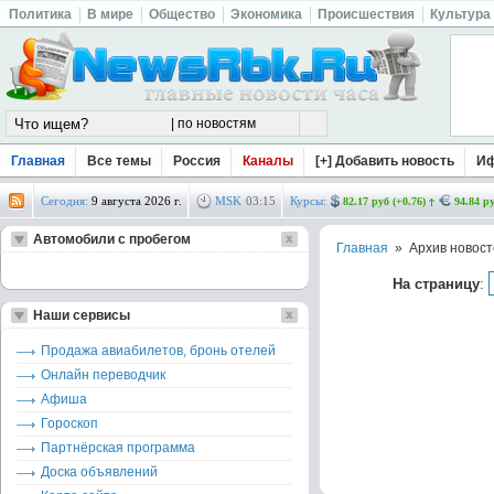
Политика
В мире
Общество
Экономика
Происшествия
Культура
Главная
Все темы
Россия
Каналы
[+] Добавить новость
И
Сегодня:
9 августа 2026 г.
MSK
03
:
15
Курсы:
82.17 руб (+0.76)
94.84 ру
Автомобили с пробегом
Главная
» Архив новост
На страницу
:
Наши сервисы
Продажа авиабилетов, бронь отелей
Онлайн переводчик
Афиша
Гороскоп
Партнёрская программа
Доска объявлений