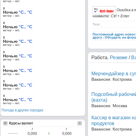
ветер – м/c
в
Ошибка в 
Ночью
°C.. °C
ветер – м/c
нажмите: Ctrl + Enter
в
Теги: .
Ночью
°C.. °C
ветер – м/c
Постоянный адрес новос
в
другу
|
Обсудить на фор
Ночью
°C.. °C
ветер – м/c
в
Ночью
°C.. °C
Работа.
Резюме
/
В
ветер – м/c
в
Ночью
°C.. °C
Мерчендайзер в су
ветер – м/c
Вакансии: Кострома
в
Ночью
°C.. °C
ветер – м/c
Подсобный рабочий
в
Ночью
°C.. °C
(вахта)
ветер – м/c
Вакансии: Москва
Погода в других городах
Кассир в магазин 
продуктов
Курсы валют
Вакансии: Кострома
/
/
0,000
0,000
0