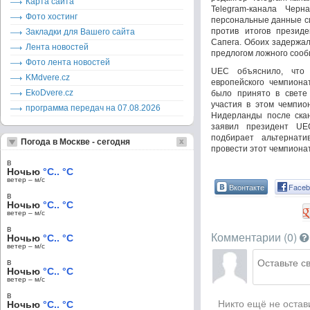
Карта сайта
Telegram-канала Черн
Фото хостинг
персональные данные с
против итогов презид
Закладки для Вашего сайта
Сапега. Обоих задержал
Лента новостей
предлогом ложного сооб
Фото лента новостей
UEC объяснило, что 
KMdvere.cz
европейского чемпиона
EkoDvere.cz
было принято в свете
участия в этом чемпио
программа передач на 07.08.2026
Нидерланды после скан
заявил президент UE
подбирает альтернат
Погода в Москве - сегодня
провести этот чемпионат
в
Ночью
°C.. °C
ветер – м/c
Вконтакте
Faceb
в
Ночью
°C.. °C
ветер – м/c
в
Комментарии (
0
)
Ночью
°C.. °C
ветер – м/c
в
Ночью
°C.. °C
ветер – м/c
в
Никто ещё не остав
Ночью
°C.. °C