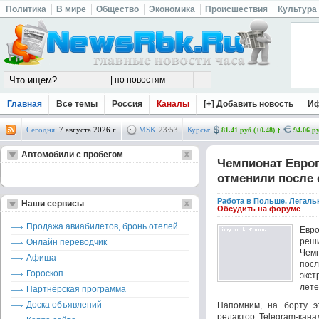
Политика
В мире
Общество
Экономика
Происшествия
Культура
Главная
Все темы
Россия
Каналы
[+] Добавить новость
И
Сегодня:
7 августа 2026 г.
MSK
23
:
53
Курсы:
81.41 руб (+0.48)
94.06 ру
Автомобили с пробегом
Чемпионат Европ
отменили после 
Работа в Польше. Легаль
Наши сервисы
Обсудить на форуме
Продажа авиабилетов, бронь отелей
Евр
реш
Онлайн переводчик
Чем
Афиша
пос
Гороскоп
экс
лете
Партнёрская программа
Доска объявлений
Напомним, на борту эт
редактор Telegram-кан