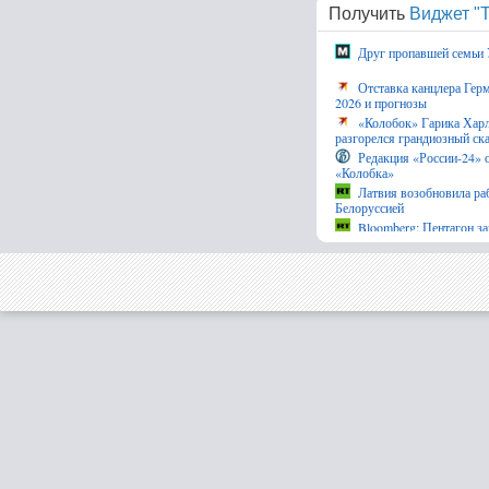
Получить
Виджет "Т
Друг пропавшей семьи 
Отставка канцлера Герм
2026 и прогнозы
«Колобок» Гарика Харл
разгорелся грандиозный ск
рублей
Редакция «России-24» 
«Колобка»
Латвия возобновила ра
Белоруссией
Bloomberg: Пентагон з
$400 млн - RT Russia - Ме
В Гусеве поздравили п
физкультурника » Gusev-onl