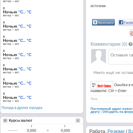
ветер – м/c
источник
в
Ночью
°C.. °C
ветер – м/c
Вконтакте
Faceb
в
Ночью
°C.. °C
ветер – м/c
в
Ночью
°C.. °C
Комментарии (
0
)
ветер – м/c
в
Ночью
°C.. °C
ветер – м/c
в
Ночью
°C.. °C
Никто ещё не остав
ветер – м/c
в
Ночью
°C.. °C
Ошибка в 
ветер – м/c
нажмите: Ctrl + Enter
в
Ночью
°C.. °C
Теги: .
ветер – м/c
Погода в других городах
Постоянный адрес новос
другу
|
Обсудить на фор
Курсы валют
/
/
0,000
0,000
0
Работа.
Резюме
/
В