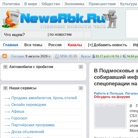
Политика
В мире
Общество
Экономика
Происшествия
Культура
Главная
Все темы
Россия
Каналы
[+] Добавить новость
И
Сегодня:
9 августа 2026 г.
MSK
05
:
59
Курсы:
82.17 руб (+0.76)
94.84 ру
Автомобили с пробегом
В Подмосковье з
собиравший инф
спецоперации на
Наши сервисы
Работа в Польше. Легаль
Обсудить на форуме
Продажа авиабилетов, бронь отелей
Онлайн переводчик
В П
спе
Афиша
СБУ
Гороскоп
уча
Партнёрская программа
этом
Моск
Доска объявлений