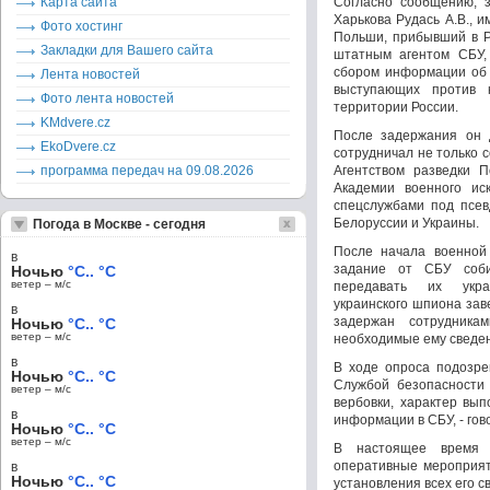
Карта сайта
Согласно сообщению, 
Харькова Рудась А.В., 
Фото хостинг
Польши, прибывший в Р
Закладки для Вашего сайта
штатным агентом СБУ
сбором информации об 
Лента новостей
выступающих против 
Фото лента новостей
территории России.
KMdvere.cz
После задержания он 
EkoDvere.cz
сотрудничал не только 
программа передач на 09.08.2026
Агентством разведки 
Академии военного ис
спецслужбами под псев
Белоруссии и Украины.
Погода в Москве - сегодня
После начала военной
в
задание от СБУ соби
Ночью
°C.. °C
ветер – м/c
передавать их укра
украинского шпиона зав
в
задержан сотрудник
Ночью
°C.. °C
ветер – м/c
необходимые ему сведе
в
В ходе опроса подозре
Ночью
°C.. °C
Службой безопасности 
ветер – м/c
вербовки, характер вы
в
информации в СБУ, - го
Ночью
°C.. °C
ветер – м/c
В настоящее время 
оперативные мероприят
в
Ночью
°C.. °C
установления всех его с