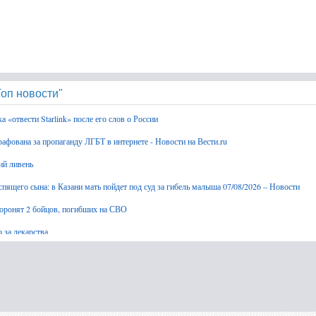
оп новости"
 «отвести Starlink» после его слов о России
афована за пропаганду ЛГБТ в интернете - Новости на Вести.ru
й ливень
спящего сына: в Казани мать пойдет под суд за гибель малыша 07/08/2026 – Новости
хоронят 2 бойцов, погибших на СВО
 за лекарства
ателей владелец снизил цену за пятиэтажное офисное здание в Сыктывкаре