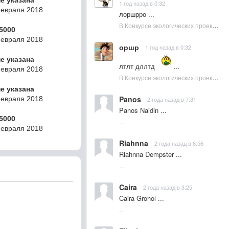
не указана
1 год назад в 0:32
Февраля 2018
лоршрро ...
В Конкурсе экологических проектов в Подмосковье активно участвовала молодежь :: NewsRbk.ru...
5000
Февраля 2018
оршр
1 год назад в 0:32
не указана
лтлт дллтд
...
Февраля 2018
В Конкурсе экологических проектов в Подмосковье активно участвовала молодежь :: NewsRbk.ru...
не указана
Panos
Февраля 2018
2 года назад в 7:31
Panos Naidin ...
5000
...
Февраля 2018
Riahnna
2 года назад в 6:56
Riahnna Dempster ...
...
Caira
2 года назад в 3:25
Caira Grohol ...
...