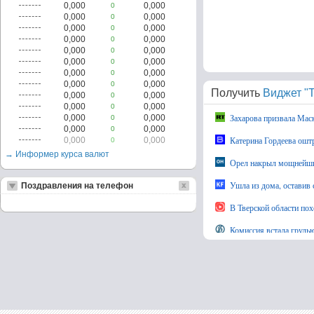
0,000
0,000
0
0,000
0,000
0
0,000
0,000
0
0,000
0,000
0
0,000
0,000
0
0,000
0,000
0
0,000
0,000
0
0,000
0,000
0
Получить
Виджет "Т
0,000
0,000
0
0,000
0,000
0
Захарова призвала Маска
0,000
0,000
0
0,000
0,000
0
Катерина Гордеева оштр
0,000
0,000
0
→ Информер курса валют
Орел накрыл мощнейши
Ушла из дома, оставив 
Поздравления на телефон
В Тверской области по
Комиссия встала грудью
Из-за отсутствия покуп