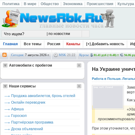
Политика
В мире
Общество
Экономика
Происшествия
Культура
Главная
Все темы
Россия
Каналы
[+] Добавить новость
И
Сегодня:
7 августа 2026 г.
MSK
21
:
22
Курсы:
81.41 руб (+0.48)
94.06 ру
Автомобили с пробегом
На Украине уни
Работа в Польше. Легаль
Наши сервисы
Зам
верт
Продажа авиабилетов, бронь отелей
Как 
Онлайн переводчик
Афиша
«Уда
арме
Гороскоп
прокомментировали
Партнёрская программа
При этом уточняется, чт
Доска объявлений