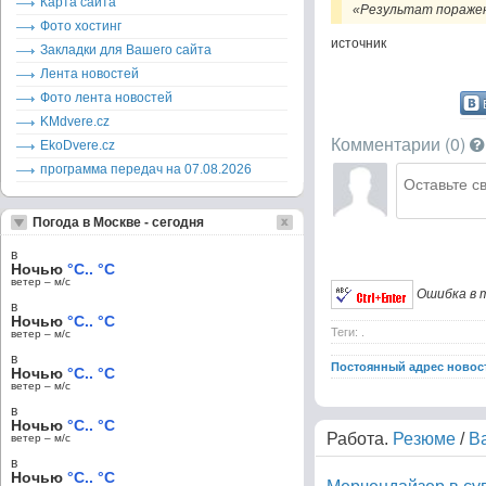
Карта сайта
«Результат поражен
Фото хостинг
источник
Закладки для Вашего сайта
Лента новостей
Фото лента новостей
KMdvere.cz
Комментарии (
0
)
EkoDvere.cz
программа передач на 07.08.2026
Погода в Москве - сегодня
в
Ночью
°C.. °C
ветер – м/c
Ошибка в т
в
Ночью
°C.. °C
Теги: .
ветер – м/c
в
Постоянный адрес новос
Ночью
°C.. °C
ветер – м/c
в
Ночью
°C.. °C
Работа.
Резюме
/
В
ветер – м/c
в
Ночью
°C.. °C