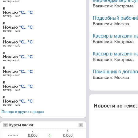
Мерчендайзер в су
ветер – м/c
Вакансии: Кострома
в
Ночью
°C.. °C
ветер – м/c
Подсобный рабочий
в
Вакансии: Москва
Ночью
°C.. °C
ветер – м/c
Кассир в магазин н
в
Вакансии: Кострома
Ночью
°C.. °C
ветер – м/c
в
Кассир в магазин н
Ночью
°C.. °C
Вакансии: Кострома
ветер – м/c
в
Ночью
°C.. °C
Помощник в догово
ветер – м/c
Вакансии: Москва
в
Ночью
°C.. °C
ветер – м/c
в
Ночью
°C.. °C
ветер – м/c
Новости по теме:
Погода в других городах
Курсы валют
/
/
0,000
0,000
0