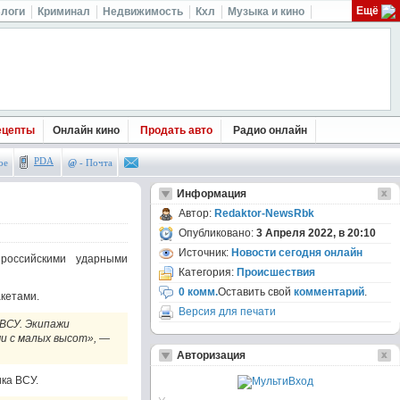
Ещё
логи
Криминал
Недвижимость
Кхл
Музыка и кино
ецепты
Онлайн кино
Продать авто
Радио онлайн
PDA
ое
@
- Почта
Информация
Автор:
Redaktor-NewsRbk
Опубликовано:
3 Апреля 2022, в 20:10
Источник:
Новости сегодня онлайн
российскими ударными
Категория:
Происшествия
0 комм.
Оставить свой
комментарий
.
кетами.
Версия для печати
ВСУ. Экипажи
и с малых высот», —
Авторизация
ка ВСУ.