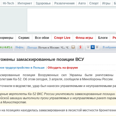
Hi-Tech
Интернет
Здоровье
Развлечения
Авто
Спорт
Игры
Б
формеры
Сервис
Все обои
Спорт Live
Флеш игры
Блоги
Р
Нефть:
В избранн
б (+0.87)
Погода:
Ночью в Москве:
°C.. °C
чтожены замаскированные позиции ВСУ
ное трудоустройство в Польше
|
Обсудить на форуме
аскированные позиции Вооруженных сил Украины были уничтожены 
олетами Ка-52. Об этом сегодня, 3 апреля, сообщили в Минобороны России.
уточнили в ведомстве, удар был нанесен управляемыми и неуправляемыми ра
рные вертолеты Ка-52 ВКС России уничтожили замаскированные позиции 
йской авиации выполнили пуски управляемых и неуправляемых ракет парам
 в Министерстве.
о на позициях находилась замаскированная в лесистой местности бронетехни