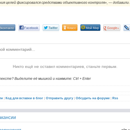
ия целей фиксировался средствами объективного контроля», — добавили 
Вконтакте
Facebook
Twitter
Класс
Мой Мир
Google+
Никто ещё не оставил комментариев, станьте первым.
ексте? Выделите её мышкой и нажмите: Ctrl + Enter
ти
|
Код для вставки в блог
|
Отправить другу
|
Обсудить на форуме
|
Rss
акансии