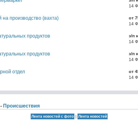
пермаркет
з/п 
14 
 на производство (вахта)
от 7
14 
атуральных продуктов
з/п 
14 
атуральных продуктов
з/п 
14 
рной отдел
от 4
14 
 -
Происшествия
|