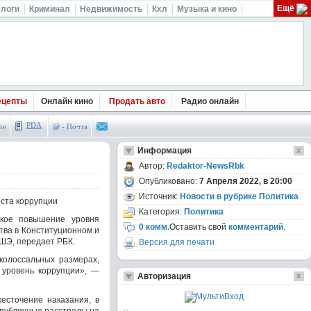
Ещё
логи
Криминал
Недвижимость
Кхл
Музыка и кино
ецепты
Онлайн кино
Продать авто
Радио онлайн
PDA
ое
@
- Почта
Информация
Автор:
Redaktor-NewsRbk
Опубликовано:
7 Апреля 2022, в 20:00
Источник:
Новости в рубрике Политика
оста коррупции
Категория:
Политика
кое повышение уровня
0 комм.
Оставить свой
комментарий
.
тва в Конституционном и
ШЭ, передает РБК.
Версия для печати
 колоссальных размерах,
е уровень коррупции», —
Авторизация
есточение наказания, в