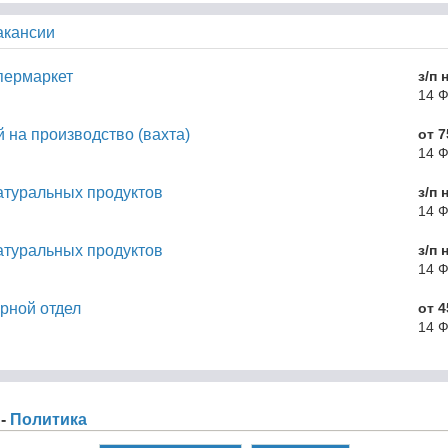
акансии
пермаркет
з/п 
14 
 на производство (вахта)
от 7
14 
атуральных продуктов
з/п 
14 
атуральных продуктов
з/п 
14 
рной отдел
от 4
14 
 -
Политика