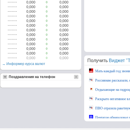
0,000
0,000
0
0,000
0,000
0
0,000
0,000
0
0,000
0,000
0
0,000
0,000
0
0,000
0,000
0
0,000
0,000
0
0,000
0,000
0
0,000
0,000
0
0,000
0,000
0
0,000
0,000
0
0,000
0,000
0
0,000
0,000
0
Получить
Виджет "Т
→ Информер курса валют
Мать каждый год звони
Поздравления на телефон
Россиянам рассказали, 
Отдыхающие на гидроцик
Раскрыто негативное в
ПВО отразила ракетную
Пентагон обнародовал 
"Мёртвая рука" напомни