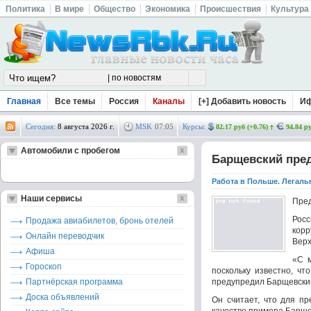
Политика
В мире
Общество
Экономика
Происшествия
Культура
Главная
Все темы
Россия
Каналы
[+] Добавить новость
И
Сегодня:
8 августа 2026 г.
MSK
07
:
05
Курсы:
82.17 руб (+0.76)
94.84 ру
Автомобили с пробегом
Барщевский пред
Работа в Польше. Легаль
Наши сервисы
Пред
Рос
Продажа авиабилетов, бронь отелей
корр
Онлайн переводчик
Верх
Афиша
«С м
Гороскоп
поскольку известно, чт
Партнёрская программа
предупредил Барщевски
Доска объявлений
Он считает, что для п