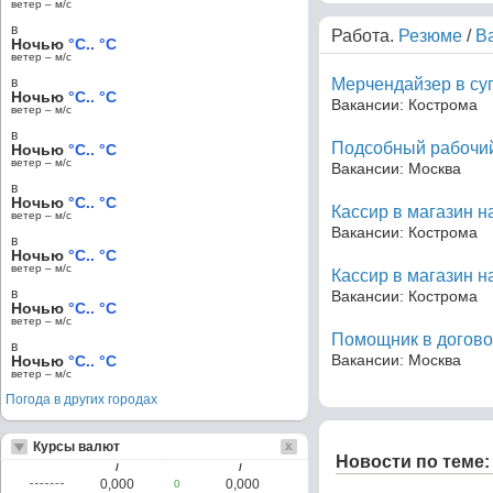
ветер – м/c
в
Работа.
Резюме
/
В
Ночью
°C.. °C
ветер – м/c
в
Мерчендайзер в су
Ночью
°C.. °C
Вакансии: Кострома
ветер – м/c
в
Подсобный рабочий
Ночью
°C.. °C
ветер – м/c
Вакансии: Москва
в
Ночью
°C.. °C
Кассир в магазин н
ветер – м/c
Вакансии: Кострома
в
Ночью
°C.. °C
ветер – м/c
Кассир в магазин н
в
Вакансии: Кострома
Ночью
°C.. °C
ветер – м/c
Помощник в догово
в
Вакансии: Москва
Ночью
°C.. °C
ветер – м/c
Погода в других городах
Курсы валют
Новости по теме:
/
/
0,000
0,000
0