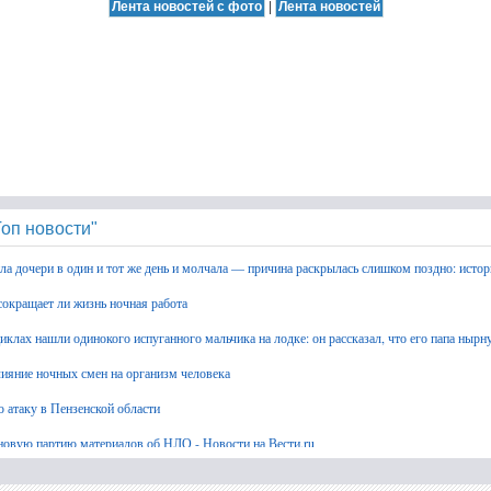
|
оп новости"
ла дочери в один и тот же день и молчала — причина раскрылась слишком поздно: истор
сокращает ли жизнь ночная работа
лах нашли одинокого испуганного мальчика на лодке: он рассказал, что его папа нырну
лияние ночных смен на организм человека
 атаку в Пензенской области
новую партию материалов об НЛО - Новости на Вести.ru
ла о себе: реакция Запада на слова Медведева » PolitCentr-NEWS