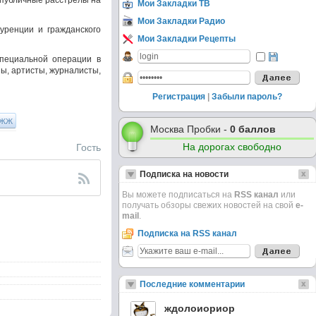
 публичные расстрелы на
Мои Закладки ТВ
Мои Закладки Радио
уренции и гражданского
Мои Закладки Рецепты
пециальной операции в
ы, артисты, журналисты,
Регистрация
|
Забыли пароль?
ЖЖ
Москва Пробки -
0 баллов
Гость
На дорогах свободно
Подписка на новости
Вы можете подписаться на
RSS канал
или
получать обзоры свежих новостей на свой
e-
mail
.
Подписка на RSS канал
Последние комментарии
ждолоиориор