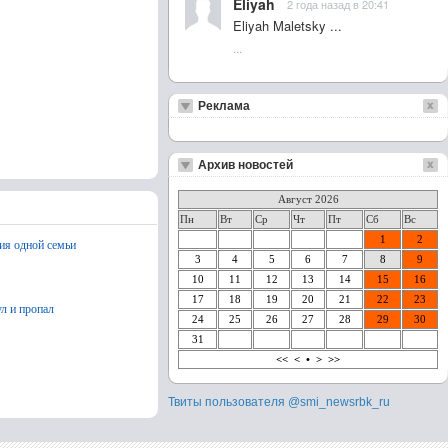
Eliyah
2 года назад в 20:41
Eliyah Maletsky ...
...
Реклама
Архив новостей
Август 2026
Пн
Вт
Ср
Чт
Пт
Сб
Вс
1
2
ия одной семьи
3
4
5
6
7
8
9
10
11
12
13
14
15
16
17
18
19
20
21
22
23
л и пропал
24
25
26
27
28
29
30
31
<<
<
•
>
>>
Твиты пользователя @smi_newsrbk_ru