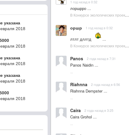
1 год назад в 0:32
лоршрро ...
В Конкурсе экологических проектов в Подмосковье активно участвовала молодежь :: NewsRbk.ru...
не указана
оршр
1 год назад в 0:32
Февраля 2018
лтлт дллтд
...
5000
В Конкурсе экологических проектов в Подмосковье активно участвовала молодежь :: NewsRbk.ru...
Февраля 2018
не указана
Panos
2 года назад в 7:31
Февраля 2018
Panos Naidin ...
...
не указана
Февраля 2018
Riahnna
2 года назад в 6:56
Riahnna Dempster ...
5000
...
Февраля 2018
Caira
2 года назад в 3:25
Caira Grohol ...
...