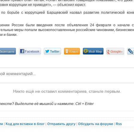
вский привел опыт Китая. «Опыт китайских товарищей показывает, что даже
овня коррупции не приводят», — объяснил юрист.
о борьбе с коррупцией Барщевский назвал развитие политической конк
шении России были введения после объявления 24 февраля о начале с
тельные меры попали высокопоставленные российские чиновники, бизнесмен
и и банки.
Вконтакте
Facebook
Twitter
Класс
Мой Мир
Google+
Никто ещё не оставил комментариев, станьте первым.
ексте? Выделите её мышкой и нажмите: Ctrl + Enter
ти
|
Код для вставки в блог
|
Отправить другу
|
Обсудить на форуме
|
Rss