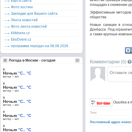
качестве примера Барще
Карта сайта
площадях к снижению ур
Фото хостинг
Эффективным методом п
Закладки для Вашего сайта
общества.
Лента новостей
Новые санкции в отно
Фото лента новостей
Донбассе. Под ограничи
KMdvere.cz
а также крупные компани
EkoDvere.cz
программа передач на 08.08.2026
Комментарии (
0
)
Погода в Москве - сегодня
в
Ночью
°C.. °C
ветер – м/c
в
Ночью
°C.. °C
ветер – м/c
в
Ночью
°C.. °C
Ошибка в т
ветер – м/c
в
Теги: .
Ночью
°C.. °C
ветер – м/c
Постоянный адрес новос
в
Ночью
°C.. °C