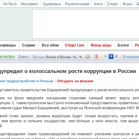
Hi-Tech
Интернет
Здоровье
Развлечения
Авто
Спорт
Игры
Б
формеры
Сервис
Все обои
Спорт Live
Флеш игры
Блоги
Р
Нефть:
В избранн
б (+0.78)
Погода:
Ночью в Москве:
°C.. °C
упредил о колоссальном росте коррупции в России
ное трудоустройство в Польше
|
Обсудить на форуме
ставитель правительства Барщевский предупредил о риске колоссального р
сию на фоне введения западными странами санкций может ждать рез
упции. С таким прогнозом выступил полномочный представитель правительс
овном судах Михаил Барщевский, выступая на Ясинской конференции НИУ В
оей точки зрения, уровень коррупции будет только возрастать, причем в
о чем крепче и сильнее государство, чем больше у него власти, тем выш
й.
редотвращения таких правонарушений не поможет усиление контроля и уж