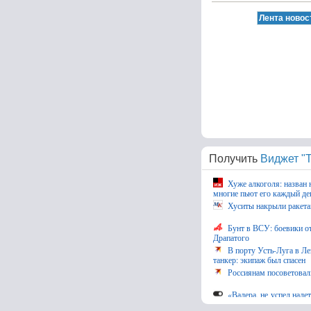
Получить
Виджет "Т
Хуже алкоголя: назван 
многие пьют его каждый де
Хуситы накрыли ракета
Бунт в ВСУ: боевики о
Драпатого
В порту Усть-Луга в Л
танкер: экипаж был спасен
Россиянам посоветовали
«Валера, не успел наде
на Волге рыбака продолжа