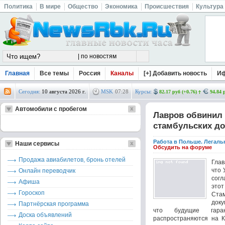
Политика
В мире
Общество
Экономика
Происшествия
Культура
Главная
Все темы
Россия
Каналы
[+] Добавить новость
И
Сегодня:
10 августа 2026 г.
MSK
07
:
28
Курсы:
82.17 руб (+0.76)
94.84 
Автомобили с пробегом
Лавров обвинил 
стамбульских до
Работа в Польше. Легаль
Наши сервисы
Обсудить на форуме
Продажа авиабилетов, бронь отелей
Гла
что 
Онлайн переводчик
согл
Афиша
это
Гороскоп
Стам
доку
Партнёрская программа
что будущие гара
Доска объявлений
распространяются на 