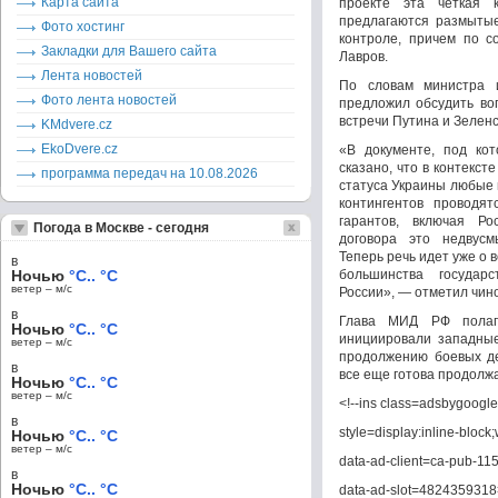
Карта сайта
проекте эта четкая к
предлагаются размыты
Фото хостинг
контроле, причем по 
Закладки для Вашего сайта
Лавров.
Лента новостей
По словам министра 
Фото лента новостей
предложил обсудить во
встречи Путина и Зеленс
KMdvere.cz
EkoDvere.cz
«В документе, под ко
сказано, что в контекст
программа передач на 10.08.2026
статуса Украины любые 
контингентов проводят
гарантов, включая Р
Погода в Москве - сегодня
договора это недвус
Теперь речь идет уже о 
в
Ночью
°C.. °C
большинства государс
ветер – м/c
России», — отметил чино
в
Глава МИД РФ полага
Ночью
°C.. °C
инициировали западные
ветер – м/c
продолжению боевых де
в
все еще готова продолж
Ночью
°C.. °C
ветер – м/c
<!--ins class=adsbygoogle
в
style=display:inline-block
Ночью
°C.. °C
ветер – м/c
data-ad-client=ca-pub-1
в
Ночью
°C.. °C
data-ad-slot=4824359318