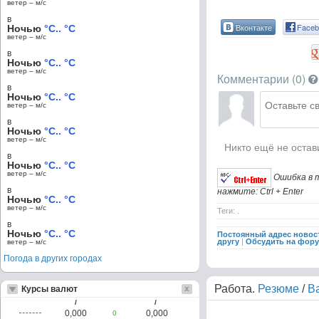
ветер – м/c
в
Вконтакте
Faceb
Ночью
°C.. °C
ветер – м/c
в
Ночью
°C.. °C
ветер – м/c
Комментарии (
0
)
в
Ночью
°C.. °C
ветер – м/c
в
Ночью
°C.. °C
ветер – м/c
Никто ещё не остав
в
Ночью
°C.. °C
ветер – м/c
Ошибка в 
в
нажмите: Ctrl + Enter
Ночью
°C.. °C
ветер – м/c
Теги: .
в
Ночью
°C.. °C
Постоянный адрес новос
другу
|
Обсудить на фор
ветер – м/c
Погода в других городах
Работа.
Резюме
/
В
Курсы валют
/
/
0,000
0,000
0