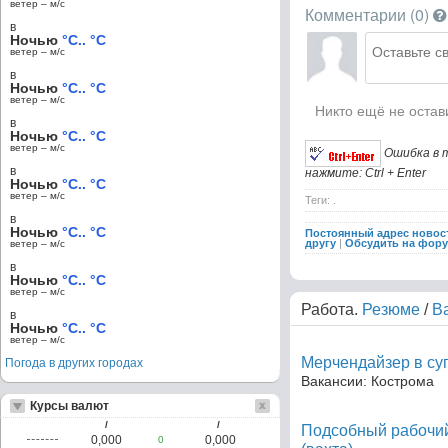
ветер – м/c
Комментарии (
0
)
в
Ночью
°C.. °C
ветер – м/c
в
Ночью
°C.. °C
ветер – м/c
Никто ещё не остав
в
Ночью
°C.. °C
ветер – м/c
Ошибка в 
в
нажмите: Ctrl + Enter
Ночью
°C.. °C
ветер – м/c
Теги: .
в
Ночью
°C.. °C
Постоянный адрес новос
другу
|
Обсудить на фор
ветер – м/c
в
Ночью
°C.. °C
ветер – м/c
Работа.
Резюме
/
В
в
Ночью
°C.. °C
ветер – м/c
Мерчендайзер в су
Погода в других городах
Вакансии: Кострома
Курсы валют
/
/
Подсобный рабочий
0,000
0,000
0