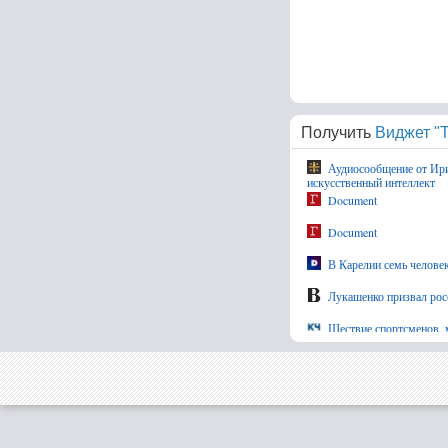
Получить
Виджет "Т
Аудиосообщение от Ири
искусственный интеллект
Document
Document
В Карелии семь человек
Лукашенко призвал росс
Шествие спортсменов, м
мероприятий на 8-9 август
Муж и жена попытались
службы