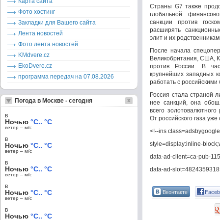
Карта сайта
Страны G7 также продо
Фото хостинг
глобальной финансов
санкции против госк
Закладки для Вашего сайта
расширять санкционны
Лента новостей
элит и их родственникам
Фото лента новостей
После начала спецопер
KMdvere.cz
Великобритания, США, К
EkoDvere.cz
против России. В ча
крупнейших западных ко
программа передач на 07.08.2026
работать с российскими 
Россия стала страной-л
Погода в Москве - сегодня
нее санкций, она обо
всего золотовалютного
в
От российского газа уже
Ночью
°C.. °C
ветер – м/c
<!--ins class=adsbygoogle
в
style=display:inline-block
Ночью
°C.. °C
ветер – м/c
data-ad-client=ca-pub-1
в
Ночью
°C.. °C
data-ad-slot=4824359318
ветер – м/c
в
Вконтакте
Faceb
Ночью
°C.. °C
ветер – м/c
в
Ночью
°C.. °C