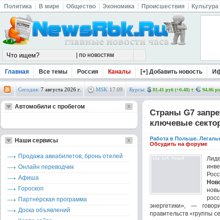
Политика
В мире
Общество
Экономика
Происшествия
Культура
Главная
Все темы
Россия
Каналы
[+] Добавить новость
И
Сегодня:
7 августа 2026 г.
MSK
17
:
09
Курсы:
81.41 руб (+0.48)
94.06 ру
Автомобили с пробегом
Страны G7 запре
ключевые секто
Работа в Польше. Легаль
Наши сервисы
Обсудить на форуме
Продажа авиабилетов, бронь отелей
Лид
инв
Онлайн переводчик
Рос
Афиша
Нов
Гороскоп
нов
росс
Партнёрская программа
энергетики», — говор
Доска объявлений
правительств «группы с