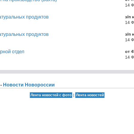
14 
атуральных продуктов
з/п 
14 
атуральных продуктов
з/п 
14 
рной отдел
от 4
14 
 -
Новости Новороссии
|