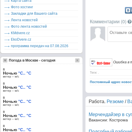
Карта сайта
Фото хостинг
Закладки для Вашего сайта
Лента новостей
Комментарии (
0
)
Фото лента новостей
KMdvere.cz
EkoDvere.cz
программа передач на 07.08.2026
Погода в Москве - сегодня
Ошибка в т
в
Ночью
°C.. °C
Теги: .
ветер – м/c
Постоянный адрес новос
в
Ночью
°C.. °C
ветер – м/c
в
Ночью
°C.. °C
Работа.
Резюме
/
В
ветер – м/c
в
Мерчендайзер в су
Ночью
°C.. °C
ветер – м/c
Вакансии: Кострома
в
Ночью
°C.. °C
Подсобный рабочий