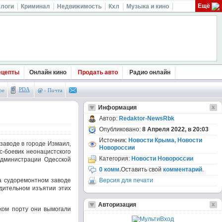
Ещё
логи
Криминал
Недвижимость
Кхл
Музыка и кино
ецепты
Онлайн кино
Продать авто
Радио онлайн
PDA
ое
@
- Почта
Информация
Автор:
Redaktor-NewsRbk
Опубликовано:
8 Апреля 2022, в 20:03
Источник:
Новости Крыма, Новости
заводе в городе Измаил,
Новороссии
с-боевик неонацистского
Категория:
Новости Новороссии
администрации Одесской
0 комм.
Оставить свой
комментарий
.
а судоремонтном заводе
Версия для печати
дительном изъятии этих
Авторизация
ском порту они вымогали