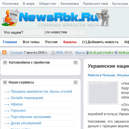
Политика
В мире
Общество
Экономика
Происшествия
Культура
Главная
Все темы
Россия
Каналы
[+] Добавить новость
И
Сегодня:
7 августа 2026 г.
MSK
19
:
15
Курсы:
81.41 руб (+0.48)
94.06 ру
Автомобили с пробегом
Украинские наци
Работа в Польше. Легаль
Наши сервисы
«Нов
буду
Продажа авиабилетов, бронь отелей
воо
обла
Онлайн переводчик
Афиша
«Отн
горо
Гороскоп
кораблей в пользу Украи
Партнёрская программа
Напомним, что украинск
Доска объявлений
деньги с турецких моряк