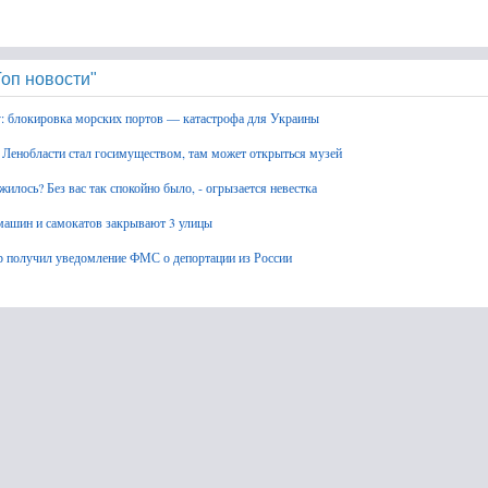
оп новости"
: блокировка морских портов — катастрофа для Украины
 Ленобласти стал госимуществом, там может открыться музей
 жилось? Без вас так спокойно было, - огрызается невестка
машин и самокатов закрывают 3 улицы
 получил уведомление ФМС о депортации из России
авшего два дня назад 9-летнего мальчика