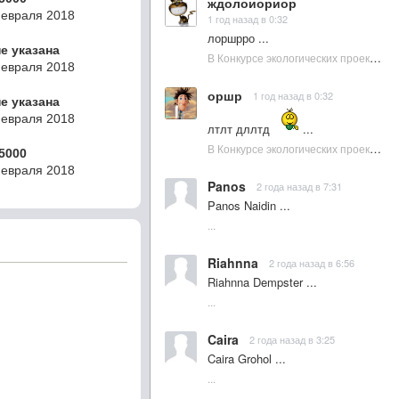
ждолоиориор
Февраля 2018
1 год назад в 0:32
лоршрро ...
не указана
В Конкурсе экологических проектов в Подмосковье активно участвовала молодежь :: NewsRbk.ru...
Февраля 2018
оршр
1 год назад в 0:32
не указана
Февраля 2018
лтлт дллтд
...
В Конкурсе экологических проектов в Подмосковье активно участвовала молодежь :: NewsRbk.ru...
5000
Февраля 2018
Panos
2 года назад в 7:31
Panos Naidin ...
...
Riahnna
2 года назад в 6:56
Riahnna Dempster ...
...
Caira
2 года назад в 3:25
Caira Grohol ...
...