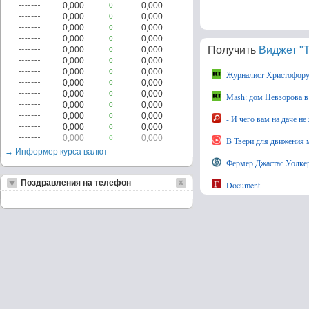
0,000
0,000
0
0,000
0,000
0
0,000
0,000
0
0,000
0,000
0
Получить
Виджет "Т
0,000
0,000
0
0,000
0,000
0
0,000
0,000
0
Журналист Христофору
0,000
0,000
0
0,000
0,000
0
Mash: дом Невзорова в
0,000
0,000
0
0,000
0,000
0
- И чего вам на даче не
0,000
0,000
0
0,000
0,000
0
В Твери для движения 
→ Информер курса валют
Фермер Джастас Уолкер
Поздравления на телефон
Document
В Ленобласти ищут проп