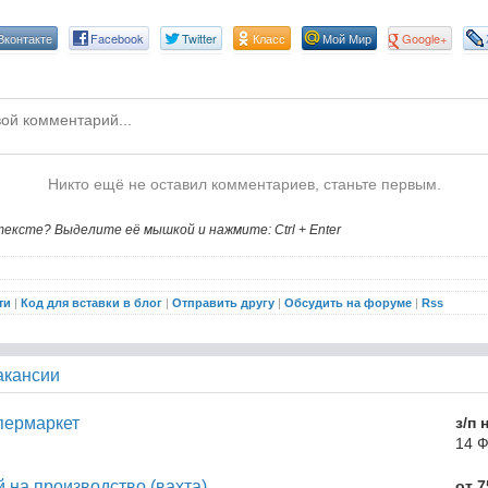
Вконтакте
Facebook
Twitter
Класс
Мой Мир
Google+
Никто ещё не оставил комментариев, станьте первым.
ексте? Выделите её мышкой и нажмите: Ctrl + Enter
ти
|
Код для вставки в блог
|
Отправить другу
|
Обсудить на форуме
|
Rss
акансии
пермаркет
з/п 
14 
 на производство (вахта)
от 7