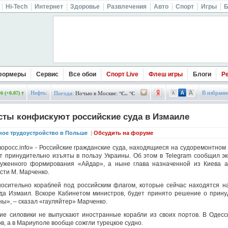
Hi-Tech
Интернет
Здоровье
Развлечения
Авто
Спорт
Игры
Б
формеры
Сервис
Все обои
Спорт Live
Флеш игры
Блоги
Р
Нефть:
В избранн
б (+0.87)
Погода:
Ночью в Москве:
°C.. °C
сты конфискуют российские суда в Измаиле
ное трудоустройство в Польше
|
Обсудить на форуме
оросс.info» - Российские гражданские суда, находящиеся на судоремонтном 
т принудительно изъяты в пользу Украины. Об этом в Telegram сообщил эк
руженного формирования «Айдар», а ныне глава назначенной из Киева 
сти М. Марченко.
осительно кораблей под российским флагом, которые сейчас находятся н
да Измаил. Вскоре Кабинетом министров, будет принято решение о прину
ны», – сказал «гауляйтер» Марченко.
ие силовики не выпускают иностранные корабли из своих портов. В Одес
ов, а в Мариуполе вообще сожгли турецкое судно.