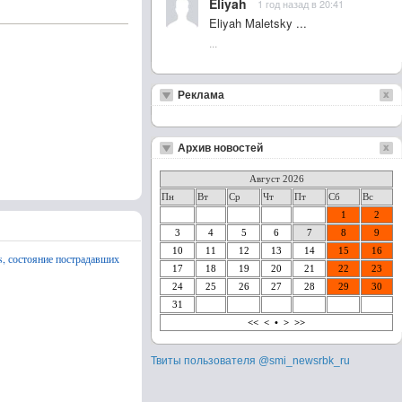
Eliyah
1 год назад в 20:41
Eliyah Maletsky ...
...
Реклама
Архив новостей
Август 2026
Пн
Вт
Ср
Чт
Пт
Сб
Вс
1
2
3
4
5
6
7
8
9
10
11
12
13
14
15
16
es, состояние пострадавших
17
18
19
20
21
22
23
24
25
26
27
28
29
30
31
<<
<
•
>
>>
Твиты пользователя @smi_newsrbk_ru