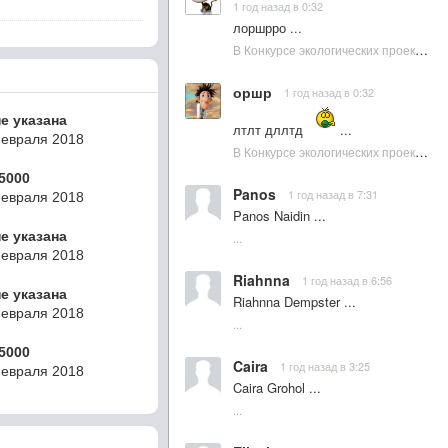
1 год назад в 0:32
лоршрро ...
В Конкурсе экологических проектов в Подмосковье активно участвовала молодежь :: NewsRbk.ru...
оршр
1 год назад в 0:32
не указана
лтлт дллтд
...
Февраля 2018
В Конкурсе экологических проектов в Подмосковье активно участвовала молодежь :: NewsRbk.ru...
5000
Panos
1 год назад в 7:31
Февраля 2018
Panos Naidin ...
не указана
...
Февраля 2018
Riahnna
1 год назад в 6:56
не указана
Riahnna Dempster ...
Февраля 2018
...
5000
Caira
1 год назад в 3:25
Февраля 2018
Caira Grohol ...
...