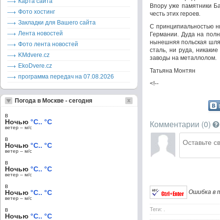
Карта сайта
Впору уже памятники Ба
Фото хостинг
честь этих героев.
Закладки для Вашего сайта
С принципиальностью ны
Лента новостей
Германии. Дуда на полн
нынешняя польская шлях
Фото лента новостей
сталь, ни руда, никаки
KMdvere.cz
заводы на металлолом.
EkoDvere.cz
Татьяна Монтян
программа передач на 07.08.2026
<!--
Погода в Москве - сегодня
в
Ночью
°C.. °C
Комментарии (
0
)
ветер – м/c
в
Ночью
°C.. °C
ветер – м/c
в
Ночью
°C.. °C
ветер – м/c
в
Ошибка в т
Ночью
°C.. °C
ветер – м/c
в
Теги: .
Ночью
°C.. °C