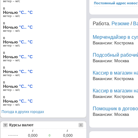
ветер – м/c
Постоянный адрес новос
в
Ночью
°C.. °C
ветер – м/c
в
Работа.
Резюме
/
В
Ночью
°C.. °C
ветер – м/c
Мерчендайзер в су
в
Ночью
°C.. °C
Вакансии: Кострома
ветер – м/c
в
Подсобный рабочий
Ночью
°C.. °C
Вакансии: Москва
ветер – м/c
в
Ночью
°C.. °C
Кассир в магазин н
ветер – м/c
Вакансии: Кострома
в
Ночью
°C.. °C
ветер – м/c
Кассир в магазин н
Вакансии: Кострома
в
Ночью
°C.. °C
ветер – м/c
Помощник в догово
Погода в других городах
Вакансии: Москва
Курсы валют
/
/
0,000
0,000
0