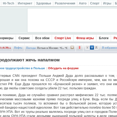
Hi-Tech
Интернет
Здоровье
Развлечения
Авто
Спорт
Игры
Б
формеры
Сервис
Все обои
Спорт Live
Флеш игры
Блоги
Р
Нефть:
В избранно
 (-0.39)
Погода:
Ночью в Москве:
°C.. °C
родолжают жечь напалмом
ное трудоустройство в Польше
|
Обсудить на форуме
нтервью CNN президент Польши Анджей Дуда долго рассказывал о том, 
рошая и как она похожа на СССР и Российскую империю, чем, как по мн
стил РФ. Еще Дуда прошелся по «Бучанской резне» и заявил, что они е
ю, где якобы советские солдаты убили 22 тыс. польских граждан.
к понимаю, Дуда не случайно сравнил расстрел мифических 22 тыс. поляк
ческими массовыми казнями прямо посреди улиц в Буче. Ведь если бы Д
есятков тысяч поляков, то вспомнил бы о Волынской резне, которую у
й бандеро-нацистской идеологии. Вот там действительно погибло более 50 
ОУН-УПА. Вот их трупы реально валялись посреди улиц сел и городков Поле
и дела ОУН-УПА стали друзьями нынешней польской шляхты в деле свяще