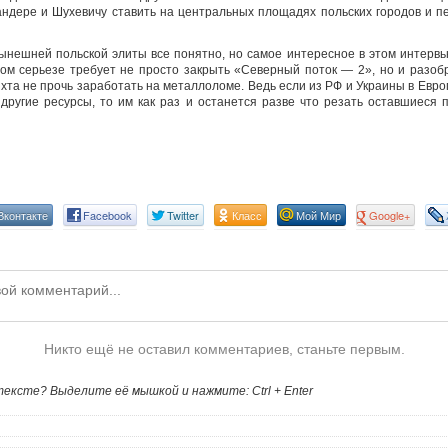
ндере и Шухевичу ставить на центральных площадях польских городов и 
нешней польской элиты все понятно, но самое интересное в этом интерв
ом серьезе требует не просто закрыть «Северный поток — 2», но и разобр
та не прочь заработать на металлоломе. Ведь если из РФ и Украины в Европ
е другие ресурсы, то им как раз и останется разве что резать оставшиеся
Вконтакте
Facebook
Twitter
Класс
Мой Мир
Google+
Никто ещё не оставил комментариев, станьте первым.
ексте? Выделите её мышкой и нажмите: Ctrl + Enter