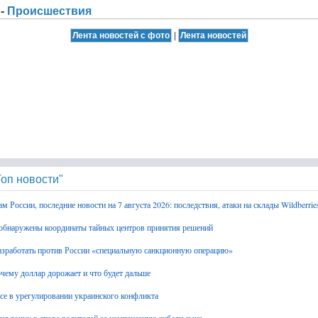
 -
Происшествия
|
оп новости"
 России, последние новости на 7 августа 2026: последствия, атаки на склады Wildberri
обнаружены координаты тайных центров принятия решений
разработать против России «специальную санкционную операцию»
очему доллар дорожает и что будет дальше
се в урегулировании украинского конфликта