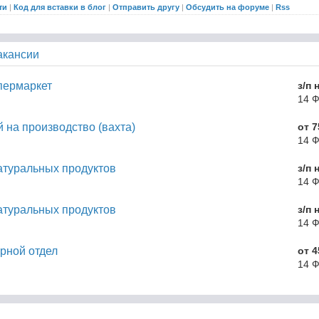
ти
|
Код для вставки в блог
|
Отправить другу
|
Обсудить на форуме
|
Rss
акансии
пермаркет
з/п 
14 
 на производство (вахта)
от 7
14 
атуральных продуктов
з/п 
14 
атуральных продуктов
з/п 
14 
рной отдел
от 4
14 