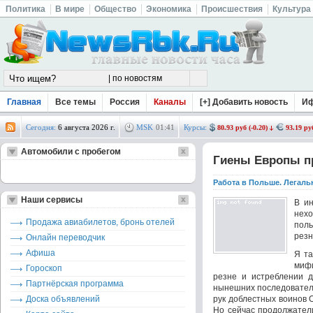
Политика
В мире
Общество
Экономика
Происшествия
Культура
Главная
Все темы
Россия
Каналы
[+] Добавить новость
И
Сегодня:
6 августа 2026 г.
MSK
01
:
41
Курсы:
80.93 руб (-0.20)
93.19 руб
Автомобили с пробегом
Гиены Европы п
Работа в Польше. Легаль
Наши сервисы
В и
нехо
Продажа авиабилетов, бронь отелей
поль
резн
Онлайн переводчик
Афиша
Я та
мифи
Гороскоп
резне и истреблении д
Партнёрская программа
нынешних последователе
Доска объявлений
рук доблестных воинов 
Но сейчас продолжател