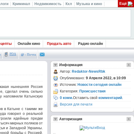
Ещё
логи
Криминал
Недвижимость
Кхл
Музыка и кино
ецепты
Онлайн кино
Продать авто
Радио онлайн
PDA
е
@
- Почта
Информация
Автор:
Redaktor-NewsRbk
Опубликовано:
9 Апреля 2022, в 10:09
Источник:
Новости сегодня онлайн
какая нынешняя Россия
Категория:
Происшествия
е, сделал очень сильно
му напомнили Катынскую
0 комм.
Оставить свой
комментарий
.
Версия для печати
ов в Катыне с такими же
уда говорил о реальной
строили идейные предки
Авторизация
тысяч мирных поляков от
сья и Западной Украины.
нной борьбы с Россией.