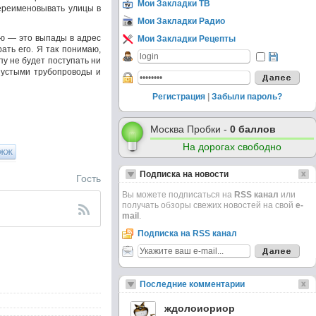
Мои Закладки ТВ
переименовывать улицы в
Мои Закладки Радио
ью — это выпады в адрес
Мои Закладки Рецепты
ать его. Я так понимаю,
у не будет поступать ни
 пустыми трубопроводы и
Регистрация
|
Забыли пароль?
Москва Пробки -
0 баллов
На дорогах свободно
ЖЖ
Подписка на новости
Гость
Вы можете подписаться на
RSS канал
или
получать обзоры свежих новостей на свой
e-
mail
.
Подписка на RSS канал
Последние комментарии
ждолоиориор