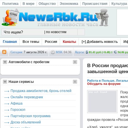
Политика
В мире
Общество
Экономика
Происшествия
Культура
Главная
Все темы
Россия
Каналы
[+] Добавить новость
И
Сегодня:
7 августа 2026 г.
MSK
04
:
36
Курсы:
81.41 руб (+0.48)
94.06 ру
Автомобили с пробегом
В России прода
завышенной цен
Работа в Польше. Легаль
Наши сервисы
Обсудить на форуме
Продажа авиабилетов, бронь отелей
Поку
жал
Онлайн переводчик
прод
Афиша
одн
Гороскоп
нор
отра
Партнёрская программа
граждан провела «Россий
Доска объявлений
«Хлеб „ужался“, на упак