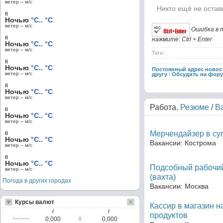
ветер – м/c
Никто ещё не остав
в
Ночью
°C.. °C
ветер – м/c
Ошибка в 
в
нажмите: Ctrl + Enter
Ночью
°C.. °C
ветер – м/c
Теги: .
в
Ночью
°C.. °C
Постоянный адрес новос
ветер – м/c
другу
|
Обсудить на фор
в
Ночью
°C.. °C
ветер – м/c
Работа.
Резюме
/
В
в
Ночью
°C.. °C
ветер – м/c
в
Мерчендайзер в су
Ночью
°C.. °C
Вакансии: Кострома
ветер – м/c
в
Ночью
°C.. °C
Подсобный рабочий
ветер – м/c
(вахта)
Погода в других городах
Вакансии: Москва
Курсы валют
Кассир в магазин 
/
/
продуктов
0,000
0,000
0