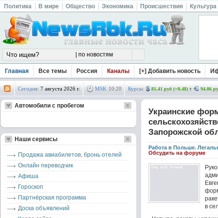
Политика
В мире
Общество
Экономика
Происшествия
Культура
Главная
Все темы
Россия
Каналы
[+] Добавить новость
И
Сегодня:
7 августа 2026 г.
MSK
10
:
20
Курсы:
81.41 руб (+0.48)
94.06 ру
Автомобили с пробегом
Украинские фор
сельскохозяйст
Запорожской об
Наши сервисы
Работа в Польше. Легаль
Обсудить на форуме
Продажа авиабилетов, бронь отелей
Онлайн переводчик
Рук
адм
Афиша
Евге
Гороскоп
фор
Партнёрская программа
раке
в се
Доска объявлений