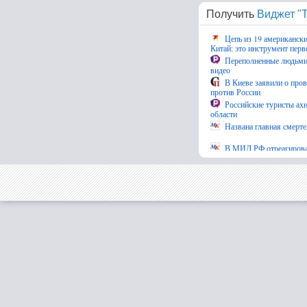
Получить
Виджет "Т
Цепь из 19 американск
Китай: это инструмент перв
Переполненные людьми 
видео
В Киеве заявили о про
против России
Российские туристы ахн
области
Названа главная смерте
В МИД РФ отреагировал
на Хиросиму
Четыре человека постр
области