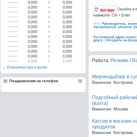
0,000
0,000
0
0,000
0,000
0
Ошибка в 
0,000
0,000
0
нажмите: Ctrl + Enter
0,000
0,000
0
0,000
0,000
0
Теги:
Руководитель
,
воен
0,000
0,000
0
Запорожской
,
области
,
Е
0,000
0,000
0
0,000
0,000
0
Постоянный адрес новос
другу
|
Обсудить на фор
0,000
0,000
0
0,000
0,000
0
0,000
0,000
0
0,000
0,000
0
Работа.
Резюме
/
В
0,000
0,000
0
→ Информер курса валют
Мерчендайзер в су
Поздравления на телефон
Вакансии: Кострома
Подсобный рабочий
(вахта)
Вакансии: Москва
Кассир в магазин 
продуктов
Вакансии: Кострома