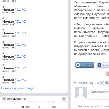
ветер – м/c
Тем временем Служба
обвинения главе во
в
Ночью
°C.. °C
Запорожской области Е
ветер – м/c
Александру Сауленко и
порта Владимиру Стельм
в
Ночью
°C.. °C
«Им предъявлены обв
ветер – м/c
кодекса Украины: 
в
пособничество государ
Ночью
°C.. °C
обычаев войны», — гово
ветер – м/c
в
В пресс-службе также 
Ночью
°C.. °C
имущество, включая че
ветер – м/c
Киевской области, и ко
в
на сумму более $4 млн.
Ночью
°C.. °C
ветер – м/c
Вконтакте
Faceb
в
Ночью
°C.. °C
ветер – м/c
в
Ночью
°C.. °C
Комментарии (
0
)
ветер – м/c
Погода в других городах
Курсы валют
/
/
Никто ещё не остав
0,000
0,000
0