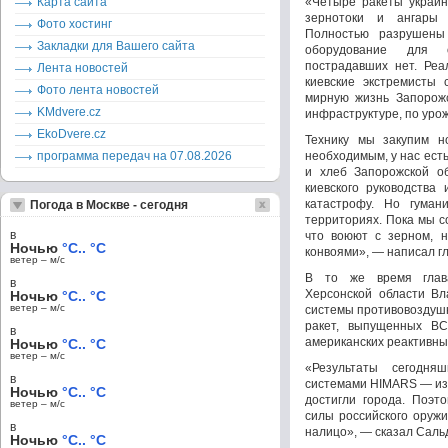
Карта сайта
«Четыре ракеты украин
зернотоки и ангары 
Фото хостинг
Полностью разрушены 
Закладки для Вашего сайта
оборудование для 
пострадавших нет. Реа
Лента новостей
киевские экстремисты 
Фото лента новостей
мирную жизнь Запорожс
KMdvere.cz
инфраструктуре, по урож
EkoDvere.cz
Технику мы закупим н
программа передач на 07.08.2026
необходимым, у нас есть
и хлеб Запорожской о
киевского руководства
катастрофу. Но гуман
Погода в Москве - сегодня
территориях. Пока мы с
в
что воюют с зерном, 
Ночью
°C.. °C
конвоями», — написал гл
ветер – м/c
В то же время глава
в
Херсонской области Вл
Ночью
°C.. °C
ветер – м/c
системы противовоздушн
ракет, выпущенных В
в
американских реактивны
Ночью
°C.. °C
ветер – м/c
«Результаты сегодня
в
системами HIMARS — из 
Ночью
°C.. °C
достигли города. Поэт
ветер – м/c
силы российского оруж
в
налицо», — сказал Саль
Ночью
°C.. °C