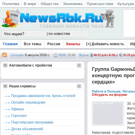
Политика
В мире
Общество
Экономика
Происшествия
Культура
Главная
Все темы
Россия
Каналы
[+] Добавить новость
И
Сегодня:
6 августа 2026 г.
MSK
19
:
48
Курсы:
80.93 руб (-0.20)
93.19 руб
Автомобили с пробегом
Группа GармоньD
концертную про
сердцах»
Наши сервисы
Работа в Польше. Легаль
Обсудить на форуме
Продажа авиабилетов, бронь отелей
Онлайн переводчик
30 
Жит
Афиша
кон
Гороскоп
гар
Партнёрская программа
Зас
Ухан
Доска объявлений
Николаева подготовили 