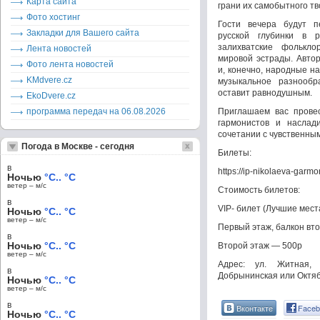
Карта сайта
грани их самобытного тв
Фото хостинг
Гости вечера будут п
Закладки для Вашего сайта
русской глубинки в 
залихватские фолькл
Лента новостей
мировой эстрады. Автор
Фото лента новостей
и, конечно, народные 
KMdvere.cz
музыкальное разнообр
оставит равнодушным.
EkoDvere.cz
программа передач на 06.08.2026
Приглашаем вас прове
гармонистов и наслад
сочетании с чувственны
Погода в Москве - сегодня
Билеты:
в
https://ip-nikolaeva-garm
Ночью
°C.. °C
ветер – м/c
Стоимость билетов:
в
VIP- билет (Лучшие мест
Ночью
°C.. °C
ветер – м/c
Первый этаж, балкон вт
в
Ночью
°C.. °C
Второй этаж — 500р
ветер – м/c
Адрес: ул. Житная,
в
Добрынинская или Октяб
Ночью
°C.. °C
ветер – м/c
в
Вконтакте
Faceb
Ночью
°C.. °C