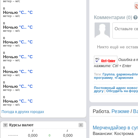
ветер – м/c
в
Ночью
°C.. °C
Комментарии (
0
)
ветер – м/c
в
Ночью
°C.. °C
ветер – м/c
в
Ночью
°C.. °C
ветер – м/c
Никто ещё не остав
в
Ночью
°C.. °C
Ошибка в 
ветер – м/c
нажмите: Ctrl + Enter
в
Ночью
°C.. °C
Теги:
Группа
,
gармоньdriv
ветер – м/c
программу
,
«Гармония
в
Ночью
°C.. °C
Постоянный адрес новос
ветер – м/c
другу
|
Обсудить на фор
в
Ночью
°C.. °C
ветер – м/c
Работа.
Резюме
/
В
Погода в других городах
Курсы валют
Мерчендайзер в су
/
/
Вакансии: Кострома
0,000
0,000
0