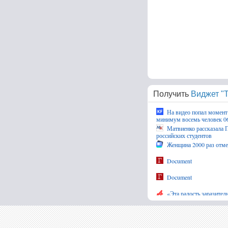
Получить
Виджет "Т
На видео попал момент 
минимум восемь человек 06
Матвиенко рассказала 
российских студентов
Женщина 2000 раз отмен
Document
Document
«Эта радость заразител
зеркале
В США его вылечить не
попавшего в больницу Росс