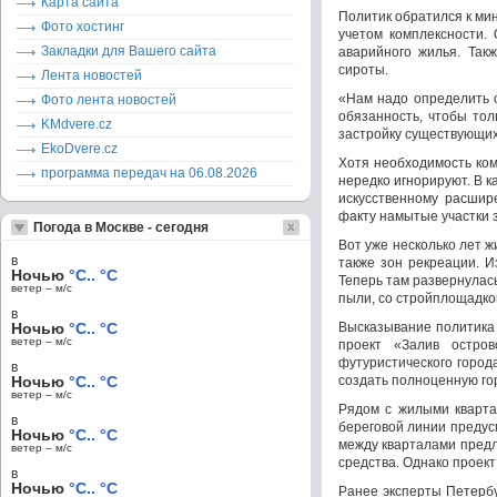
Карта сайта
Политик обратился к ми
Фото хостинг
учетом комплексности. 
Закладки для Вашего сайта
аварийного жилья. Так
сироты.
Лента новостей
«Нам надо определить с
Фото лента новостей
обязанность, чтобы тол
KMdvere.cz
застройку существующих
EkoDvere.cz
Хотя необходимость ком
программа передач на 06.08.2026
нередко игнорируют. В 
искусственному расшир
факту намытые участки 
Погода в Москве - сегодня
Вот уже несколько лет 
в
также зон рекреации. И
Ночью
°C.. °C
Теперь там развернулас
ветер – м/c
пыли, со стройплощадкой
в
Ночью
°C.. °C
Высказывание политика 
ветер – м/c
проект «Залив остров
футуристического город
в
Ночью
°C.. °C
создать полноценную го
ветер – м/c
Рядом с жилыми кварта
в
береговой линии предус
Ночью
°C.. °C
между кварталами предл
ветер – м/c
средства. Однако проек
в
Ночью
°C.. °C
Ранее эксперты Петербу