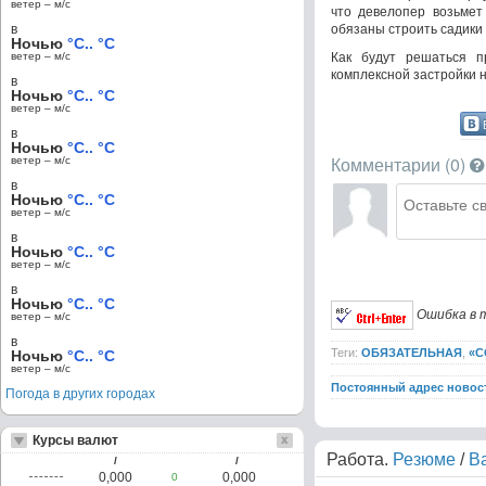
ветер – м/c
что девелопер возьмет
в
обязаны строить садики 
Ночью
°C.. °C
ветер – м/c
Как будут решаться п
комплексной застройки 
в
Ночью
°C.. °C
ветер – м/c
в
Ночью
°C.. °C
Комментарии (
0
)
ветер – м/c
в
Ночью
°C.. °C
ветер – м/c
в
Ночью
°C.. °C
ветер – м/c
в
Ночью
°C.. °C
Ошибка в т
ветер – м/c
в
Теги:
ОБЯЗАТЕЛЬНАЯ
,
«С
Ночью
°C.. °C
ветер – м/c
Постоянный адрес новос
Погода в других городах
Курсы валют
Работа.
Резюме
/
В
/
/
0,000
0,000
0