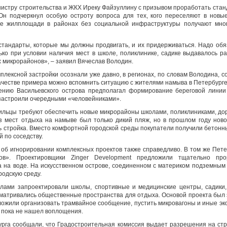
нистру строительства и ЖКХ Иреку Файзуллину с призывом проработать стан
Он подчеркнул особую остроту вопроса для тех, кого переселяют в новы
же жилплощади в районах без социальной инфраструктуры получают мно
тандарты, которые мы должны продвигать, и их придерживаться. Надо об
ько при условии наличия мест в школе, поликлинике, садике выдавалось
 микрорайонов», – заявил Вячеслав Володин.
плексной застройки осознали уже давно, в регионах, по словам Володина, 
качестве примера можно вспомнить ситуацию с жителями намыва в Петербурге
ению Васильевского острова предполагал формирование береговой линии
застроили очередными «человейниками».
жильцы требуют обеспечить новые микрорайоны школами, поликлиниками, дор
з мест отдыха на намыве был только дикий пляж, но в прошлом году нов
ь стройка. Вместо комфортной городской среды покупатели получили бетонны
 по соседству.
об игнорировании комплексных проектов также справедливо. В том же Пет
ов». Проектировщики Zinger Development предложили тщательно пр
а на воде. На искусственном острове, соединенном с материком подземным
родскую среду.
лами запроектировали школы, спортивные и медицинские центры, садики,
матривались общественные пространства для отдыха. Основой проекта был э
ожили организовать трамвайное сообщение, пустить микровагоны и иные э
т пока не нашел воплощения.
рга сообщали, что Градостроительная комиссия выдает разрешения на стр