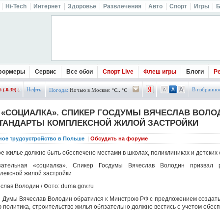
Hi-Tech
Интернет
Здоровье
Развлечения
Авто
Спорт
Игры
Б
формеры
Сервис
Все обои
Спорт Live
Флеш игры
Блоги
Р
Нефть:
В избранно
 (-0.39)
Погода:
Ночью в Москве:
°C.. °C
 «СОЦИАЛКА». СПИКЕР ГОСДУМЫ ВЯЧЕСЛАВ ВОЛО
СТАНДАРТЫ КОМПЛЕКСНОЙ ЖИЛОЙ ЗАСТРОЙКИ
ное трудоустройство в Польше
|
Обсудить на форуме
е жилье должно быть обеспечено местами в школах, поликлиниках и детских с
зательная «социалка». Спикер Госдумы Вячеслав Володин призвал р
лексной жилой застройки
слав Володин / Фото: duma.gov.ru
 Думы Вячеслав Володин обратился к Минстрою РФ с предложением создат
ю политика, строительство жилья обязательно должно вестись с учетом обес