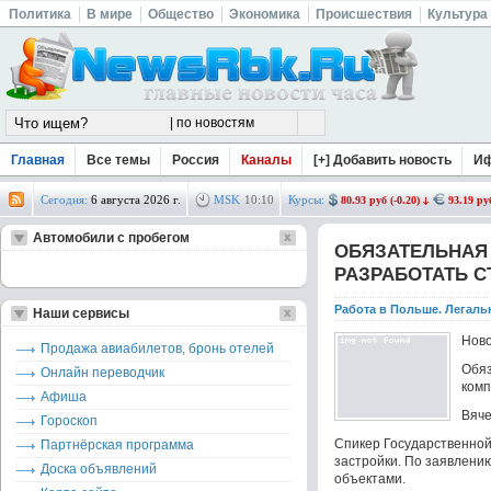
Политика
В мире
Общество
Экономика
Происшествия
Культура
Главная
Все темы
Россия
Каналы
[+] Добавить новость
И
Сегодня:
6 августа 2026 г.
MSK
10
:
10
Курсы:
80.93 руб (-0.20)
93.19 руб
Автомобили с пробегом
ОБЯЗАТЕЛЬНАЯ
РАЗРАБОТАТЬ 
Работа в Польше. Легаль
Наши сервисы
Ново
Продажа авиабилетов, бронь отелей
Обя
Онлайн переводчик
комп
Афиша
Вяче
Гороскоп
Спикер Государственной
Партнёрская программа
застройки. По заявлени
Доска объявлений
объектами.