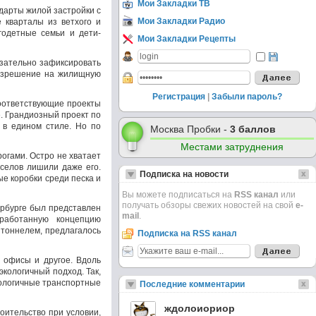
Мои Закладки ТВ
дарты жилой застройки с
Мои Закладки Радио
е кварталы из ветхого и
годетные семьи и дети-
Мои Закладки Рецепты
язательно зафиксировать
 разрешение на жилищную
Регистрация
|
Забыли пароль?
соответствующие проекты
. Грандиозный проект по
 в едином стиле. Но по
Москва Пробки -
3 баллов
Местами затруднения
огами. Остро не хватает
оселов лишили даже его.
Подписка на новости
е коробки среди песка и
Вы можете подписаться на
RSS канал
или
получать обзоры свежих новостей на свой
e-
ербурге был представлен
mail
.
оработанную концепцию
 тоннелем, предлагалось
Подписка на RSS канал
 офисы и другое. Вдоль
кологичный подход. Так,
кологичные транспортные
Последние комментарии
ждолоиориор
оительство при условии,