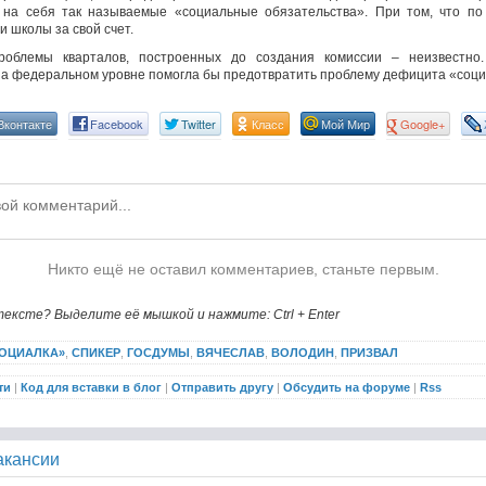
 на себя так называемые «социальные обязательства». При том, что по
и школы за свой счет.
роблемы кварталов, построенных до создания комиссии – неизвестно.
на федеральном уровне помогла бы предотвратить проблему дефицита «соци
Вконтакте
Facebook
Twitter
Класс
Мой Мир
Google+
Никто ещё не оставил комментариев, станьте первым.
ексте? Выделите её мышкой и нажмите: Ctrl + Enter
ОЦИАЛКА»
,
СПИКЕР
,
ГОСДУМЫ
,
ВЯЧЕСЛАВ
,
ВОЛОДИН
,
ПРИЗВАЛ
ти
|
Код для вставки в блог
|
Отправить другу
|
Обсудить на форуме
|
Rss
акансии