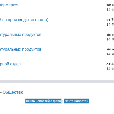
пермаркет
з/п 
14 
 на производство (вахта)
от 7
14 
атуральных продуктов
з/п 
14 
атуральных продуктов
з/п 
14 
рной отдел
от 4
14 
 -
Общество
|