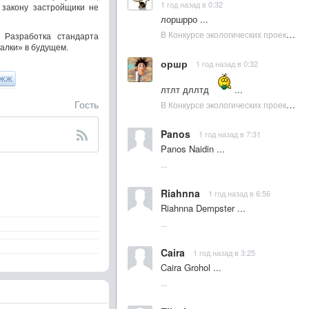
1 год назад в 0:32
 закону застройщики не
лоршрро ...
В Конкурсе экологических проектов в Подмосковье активно участвовала молодежь :: NewsRbk.ru...
 Разработка стандарта
алки» в будущем.
оршр
1 год назад в 0:32
ЖЖ
лтлт дллтд
...
Гость
В Конкурсе экологических проектов в Подмосковье активно участвовала молодежь :: NewsRbk.ru...
Panos
1 год назад в 7:31
Panos Naidin ...
...
Riahnna
1 год назад в 6:56
Riahnna Dempster ...
...
Caira
1 год назад в 3:25
Caira Grohol ...
...