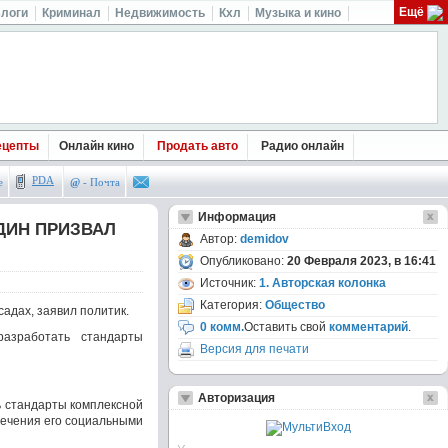
Ещё
логи
Криминал
Недвижимость
Кхл
Музыка и кино
ецепты
Онлайн кино
Продать авто
Радио онлайн
PDA
е
@
- Почта
Информация
ДИН ПРИЗВАЛ
Автор:
demidov
Опубликовано:
20 Февраля 2023, в 16:41
Источник:
1. Авторская колонка
Категория:
Общество
адах, заявил политик.
0 комм.
Оставить свой
комментарий
.
азработать стандарты
Версия для печати
Авторизация
ь стандарты комплексной
печения его социальными