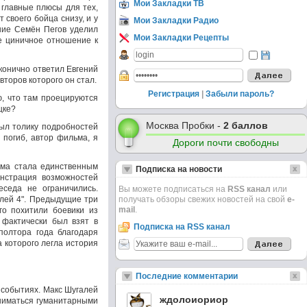
Мои Закладки ТВ
главные плюсы для тех,
 своего бойца снизу, и у
Мои Закладки Радио
ние Семён Пегов уделил
Мои Закладки Рецепты
бе циничное отношение к
аконично ответил Евгений
второв которого он стал.
Регистрация
|
Забыли пароль?
ю, что там проецируются
цке?
Москва Пробки -
2 баллов
рыл толику подробностей
 погиб, автор фильма, я
Дороги почти свободны
ама стала единственным
Подписка на новости
нстрация возможностей
еседа не ограничились.
Вы можете подписаться на
RSS канал
или
алей 4". Предыдущие три
получать обзоры свежих новостей на свой
e-
mail
.
го похитили боевики из
 фактически был взят в
Подписка на RSS канал
полтора года благодаря
 которого легла история
Последние комментарии
 событиях. Макс Шугалей
ждолоиориор
аниматься гуманитарными