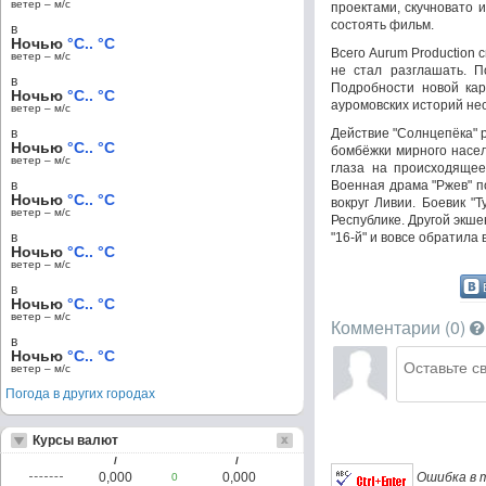
ветер – м/c
проектами, скучновато 
состоять фильм.
в
Ночью
°C.. °C
Всего Aurum Production 
ветер – м/c
не стал разглашать. По
в
Подробности новой кар
Ночью
°C.. °C
ауромовских историй не
ветер – м/c
в
Действие "Солнцепёка" р
Ночью
°C.. °C
бомбёжки мирного насел
ветер – м/c
глаза на происходящее
в
Военная драма "Ржев" п
Ночью
°C.. °C
вокруг Ливии. Боевик "
ветер – м/c
Республике. Другой экше
в
"16-й" и вовсе обратила
Ночью
°C.. °C
ветер – м/c
в
Ночью
°C.. °C
ветер – м/c
Комментарии (
0
)
в
Ночью
°C.. °C
ветер – м/c
Погода в других городах
Курсы валют
/
/
Ошибка в т
0,000
0,000
0