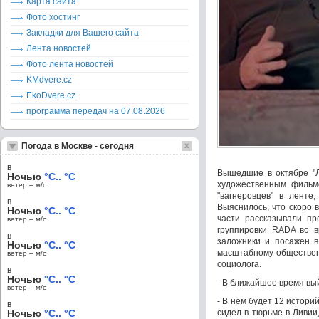
Карта сайта
Фото хостинг
Закладки для Вашего сайта
Лента новостей
Фото лента новостей
KMdvere.cz
EkoDvere.cz
программа передач на 07.08.2026
Погода в Москве - сегодня
в
Вышедшие в октябре "Л
Ночью
°C.. °C
художественным фильм
ветер – м/c
"вагнеровцев" в ленте
в
Выяснилось, что скоро 
Ночью
°C.. °C
части рассказывали пр
ветер – м/c
группировки RADA во в
в
заложники и посажен в
Ночью
°C.. °C
масштабному общественн
ветер – м/c
социолога.
в
Ночью
°C.. °C
- В ближайшее время вый
ветер – м/c
- В нём будет 12 истор
в
Ночью
°C.. °C
сидел в тюрьме в Ливии