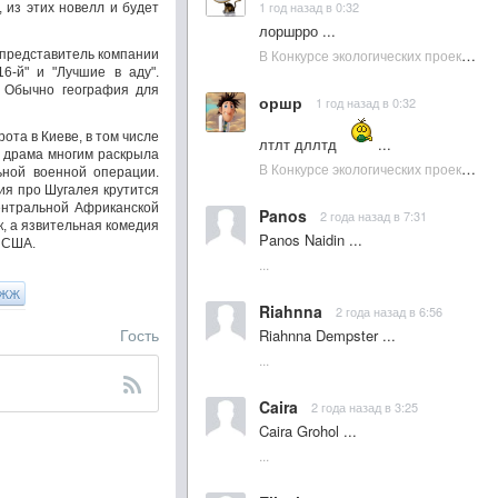
1 год назад в 0:32
 из этих новелл и будет
лоршрро ...
В Конкурсе экологических проектов в Подмосковье активно участвовала молодежь :: NewsRbk.ru...
ю представитель компании
16-й" и "Лучшие в аду".
. Обычно география для
оршр
1 год назад в 0:32
ота в Киеве, в том числе
лтлт дллтд
...
я драма многим раскрыла
В Конкурсе экологических проектов в Подмосковье активно участвовала молодежь :: NewsRbk.ru...
ьной военной операции.
ия про Шугалея крутится
Центральной Африканской
Panos
2 года назад в 7:31
к, а язвительная комедия
Panos Naidin ...
в США.
...
ЖЖ
Riahnna
2 года назад в 6:56
Гость
Riahnna Dempster ...
...
Caira
2 года назад в 3:25
Caira Grohol ...
...