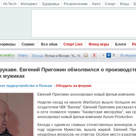
Hi-Tech
Интернет
Здоровье
Развлечения
Авто
Спорт
Игры
Б
формеры
Сервис
Все обои
Спорт Live
Флеш игры
Блоги
Р
Нефть:
В избранн
б (+0.87)
Погода:
Ночью в Москве:
°C.. °C
укаве. Евгений Пригожин обмолвился о производст
х мужиках
ное трудоустройство в Польше
|
Обсудить на форуме
Евгений Пригожин анонсировал новый фильм компании 
Неделю назад на канале WarGonzo вышло большое ин
создателем ЧВК "Вагнер". Евгений Пригожин рассказал 
в сети появился термин "бахмутская мясорубка", как 
анонсировал новый фильм компании Aurum Production.
Беседа с одним из главных отечественных военкоров,
году орденом Мужества, вышла жаркой. Евгений Пр
неудобных вопросов, ни ответов. Особое место в разгов