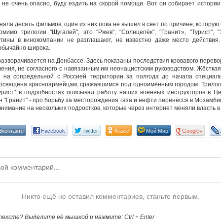
и не очень опасно, буду ездить на скорой помощи. Вот он собирает истории,
сняла десять фильмов, один из них пока не вышел в свет по причине, котору
мимо трилогии "Шугалей", это "Ржев", "Солнцепёк", "Гранит», "Турист", "
тины в кинокомпании не разглашают, не известно даже место действия
обычайно широка.
азворачивается на Донбассе. Здесь показаны последствия кровавого перевор
ения, не согласного с навязанным им неонацистским руководством. Жёстка
 на сопредельной с Россией территории за полгода до начала специал
освящена красноармейцам, сражавшимся под одноимённым городом. Трилог
Турист" в подробностях описывал работу наших военных инструкторов в 
н "Гранит" - про борьбу за месторождения газа и нефти перенёсся в Мозамби
 внимание на нескольких подростков, которые через интернет меняли власть 
Вконтакте
Facebook
Twitter
Класс
Мой Мир
Google+
Никто ещё не оставил комментариев, станьте первым.
ексте? Выделите её мышкой и нажмите: Ctrl + Enter