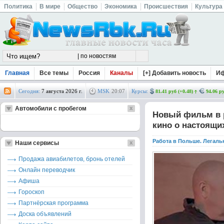
Политика
В мире
Общество
Экономика
Происшествия
Культура
Главная
Все темы
Россия
Каналы
[+] Добавить новость
И
Сегодня:
7 августа 2026 г.
MSK
20
:
07
Курсы:
81.41 руб (+0.48)
94.06 ру
Автомобили с пробегом
Новый фильм в р
кино о настоящи
Работа в Польше. Легаль
Наши сервисы
Продажа авиабилетов, бронь отелей
Онлайн переводчик
Афиша
Гороскоп
Партнёрская программа
Доска объявлений