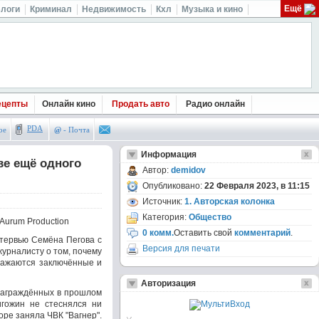
Ещё
логи
Криминал
Недвижимость
Кхл
Музыка и кино
ецепты
Онлайн кино
Продать авто
Радио онлайн
PDA
ое
@
- Почта
Информация
ве ещё одного
Автор:
demidov
Опубликовано:
22 Февраля 2023, в 11:15
Источник:
1. Авторская колонка
Категория:
Общество
Aurum Production
0 комм.
Оставить свой
комментарий
.
тервью Семёна Пегова с
Версия для печати
журналисту о том, почему
сражаются заключённые и
Авторизация
 награждённых в прошлом
игожин не стеснялся ни
оре заняла ЧВК "Вагнер".