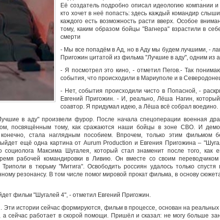
Её создатель подробно описал идеологию компании и 
кто хочет в неё попасть: здесь каждый командир слышит
каждого есть возможность расти вверх. Особое внима
тому, каким образом бойцы "Вагнера" взрастили в се
смерти
- Мы все попадём в Ад, но в Аду мы будем лучшими, - л
Пригожин цитатой из фильма "Лучшие в аду", одним из а
- Я посмотрел это кино, - отметил Пегов.- Так понима
события, что происходили в Мариуполе и в Северодоне
- Нет, события происходили чисто в Попасной, - раск
Евгений Пригожин. - И, реально, Лёша Нагин, который
соавтор. Я придумал идею, а Лёша всё собрал воедино.
учшие в аду" произвели фурор. После начала спецоперации военная др
ом, посвящённым тому, как сражаются наши бойцы в зоне СВО. И демо
, конечно, стала наглядным пособием. Впрочем, только этим фильмом б
выйдет ещё одна картина от Aurum Production и Евгения Пригожина – "Шуг
о социолога Максима Шугалея, который стал знаменит после того, как е
ремя рабочей командировки в Ливию. Он вместе со своим переводчиком
 Триполи в тюрьму "Митига". Освободить россиян удалось только спустя 
ому резонансу. В том числе помог мировой прокат фильма, в основу сюжета
дет фильм "Шугалей 4", - отметил Евгений Пригожин.
ий. Эти истории сейчас формируются, фильм в процессе, основан на реальных
, а сейчас работает в скорой помощи. Пришёл и сказал: не могу больше з