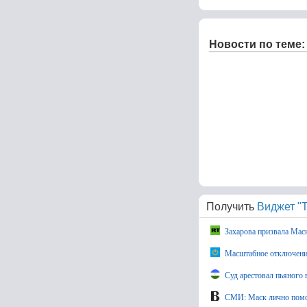
Новости по теме:
Получить
Виджет "Т
Захарова призвала Маска
Масштабное отключение
Суд арестовал пьяного
СМИ: Маск лично помо