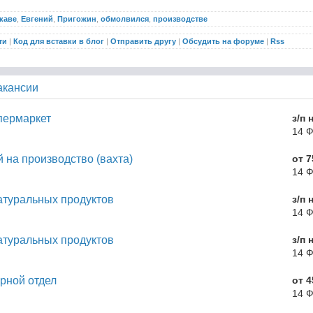
каве
,
Евгений
,
Пригожин
,
обмолвился
,
производстве
ти
|
Код для вставки в блог
|
Отправить другу
|
Обсудить на форуме
|
Rss
акансии
пермаркет
з/п 
14 
 на производство (вахта)
от 7
14 
атуральных продуктов
з/п 
14 
атуральных продуктов
з/п 
14 
рной отдел
от 4
14 