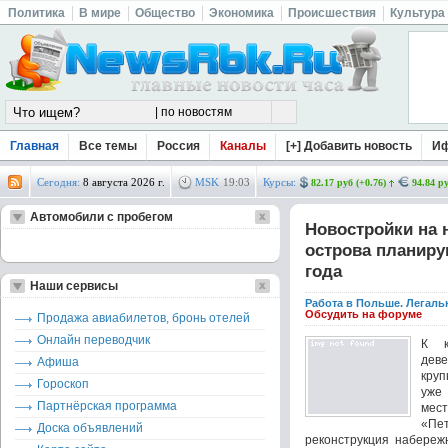
Политика
В мире
Общество
Экономика
Происшествия
Культура
Главная
Все темы
Россия
Каналы
[+] Добавить новость
И
Сегодня:
8 августа 2026 г.
MSK
19
:
03
Курсы:
82.17 руб (+0.76)
94.84 ру
Автомобили с пробегом
Новостройки на 
острова планиру
года
Наши сервисы
Работа в Польше. Легаль
Обсудить на форуме
Продажа авиабилетов, бронь отелей
Онлайн переводчик
К к
дев
Афиша
круп
Гороскоп
уже
Партнёрская программа
ме
«Пе
Доска объявлений
реконструкция набереж