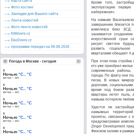
Карта сайта
Кроме того, застрой
Фото хостинг
эксплуатацию первую
набережная».
Закладки для Вашего сайта
На намыве Васильевско
Лента новостей
завершению близится п
Фото лента новостей
комплекса близ ЗСД.
KMdvere.cz
занимается созданием
искусственной суши с
EkoDvere.cz
рисует светлое буду
программа передач на 08.08.2026
развить социальную
кварталами обещают 4 де
При этом пока стройка 
Погода в Москве - сегодня
кто уже приобрел жилье
в
современные районы, 
Ночью
°C.. °C
города. По факту они п
ветер – м/c
песка. В новых микро
в
дорогами, социальными 
Ночью
°C.. °C
время под боком разв
ветер – м/c
квартиры летит пыль, 
в
намыва потеряли любиму
Ночью
°C.. °C
ветер – м/c
Удастся ли застройщ
намывных территори
в
проекты, связанные с 
Ночью
°C.. °C
ветер – м/c
предусматривая компле
Zinger Development пре
в
Финском заливе в рамках
Ночью
°C.. °C