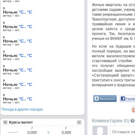
ветер – м/c
Жилые кварталы на ост
в
детскими садами, учреж
Ночью
°C.. °C
также рекреационными з
ветер – м/c
Транспортную доступно
в
трамвайная линия и и
Ночью
°C.. °C
целом забота о сред
ветер – м/c
проекта. Так, безопас
в
ученые из ВНИИГ им. Б. 
Ночью
°C.. °C
ветер – м/c
Но если на будущем о
полный порядок, на ва
в
Ночью
°C.. °C
жители василеостровск
ветер – м/c
стартовавшей стройке.
что получат обещанно
в
Ночью
°C.. °C
застройщик выкупил п
ветер – м/c
«Сестрорецкий курорт»
приступил к сносу треть
в
Ночью
°C.. °C
возмущения у градозащи
ветер – м/c
в
Вконтакте
Faceb
Ночью
°C.. °C
ветер – м/c
Погода в других городах
Комментарии (
0
)
Курсы валют
/
/
0,000
0,000
0