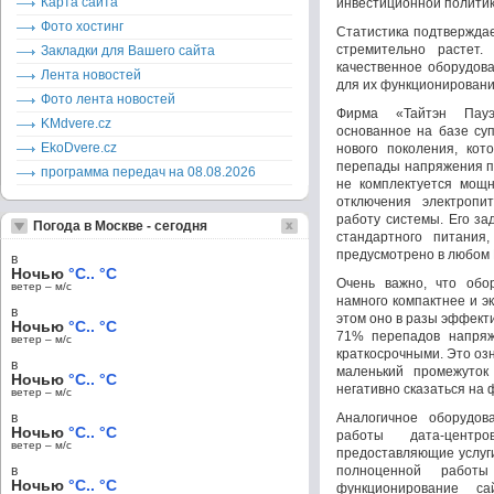
Карта сайта
инвестиционной политик
Фото хостинг
Статистика подтверждае
стремительно растет
Закладки для Вашего сайта
качественное оборудов
Лента новостей
для их функционировани
Фото лента новостей
Фирма «Тайтэн Пау
KMdvere.cz
основанное на базе су
EkoDvere.cz
нового поколения, кот
перепады напряжения пр
программа передач на 08.08.2026
не комплектуется мощн
отключения электропи
работу системы. Его за
Погода в Москве - сегодня
стандартного питания
предусмотрено в любом
в
Ночью
°C.. °C
Очень важно, что обо
ветер – м/c
намного компактнее и э
в
этом оно в разы эффект
Ночью
°C.. °C
71% перепадов напряж
ветер – м/c
краткосрочными. Это озна
в
маленький промежуток
Ночью
°C.. °C
негативно сказаться на
ветер – м/c
в
Аналогичное оборудов
Ночью
°C.. °C
работы дата-центр
ветер – м/c
предоставляющие услуги
в
полноценной работы
Ночью
°C.. °C
функционирование с