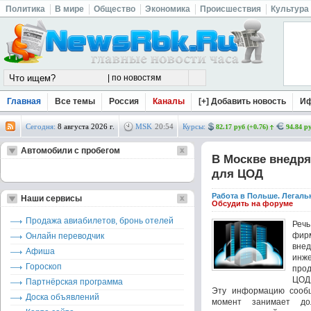
Политика
В мире
Общество
Экономика
Происшествия
Культура
Главная
Все темы
Россия
Каналы
[+] Добавить новость
И
Сегодня:
8 августа 2026 г.
MSK
20
:
54
Курсы:
82.17 руб (+0.76)
94.84 ру
Автомобили с пробегом
В Москве внедр
для ЦОД
Работа в Польше. Легаль
Наши сервисы
Обсудить на форуме
Продажа авиабилетов, бронь отелей
Реч
фир
Онлайн переводчик
вне
Афиша
инж
Гороскоп
про
ЦОД
Партнёрская программа
Эту информацию сообщ
Доска объявлений
момент занимает дол