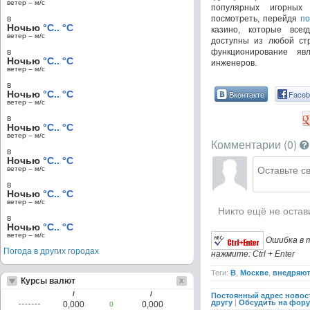
ветер – м/c
популярных игорных
в
посмотреть, перейдя
по
Ночью
°C.. °C
казино, которые все
ветер – м/c
доступны из любой стр
в
функционирование яв
Ночью
°C.. °C
инженеров.
ветер – м/c
в
Ночью
°C.. °C
Вконтакте
Faceb
ветер – м/c
в
Ночью
°C.. °C
ветер – м/c
Комментарии (
0
)
в
Ночью
°C.. °C
ветер – м/c
в
Ночью
°C.. °C
ветер – м/c
Никто ещё не остав
в
Ночью
°C.. °C
ветер – м/c
Ошибка в 
Погода в других городах
нажмите: Ctrl + Enter
Теги:
В
,
Москве
,
внедряют
Курсы валют
/
/
Постоянный адрес новос
другу
|
Обсудить на фор
0,000
0,000
0