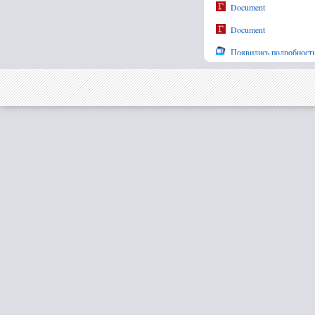
Document
Document
Появились подробности
Кисловодске
Над российскими регио