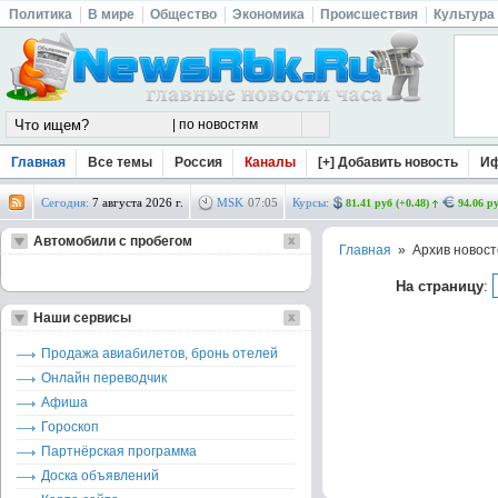
Политика
В мире
Общество
Экономика
Происшествия
Культура
Главная
Все темы
Россия
Каналы
[+] Добавить новость
И
Сегодня:
7 августа 2026 г.
MSK
07
:
06
Курсы:
81.41 руб (+0.48)
94.06 ру
Автомобили с пробегом
Главная
» Архив новост
На страницу
:
Наши сервисы
Продажа авиабилетов, бронь отелей
Онлайн переводчик
Афиша
Гороскоп
Партнёрская программа
Доска объявлений