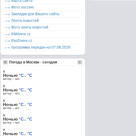
Карта сайта
Фото хостинг
Закладки для Вашего сайта
Лента новостей
Фото лента новостей
KMdvere.cz
EkoDvere.cz
программа передач на 07.08.2026
Погода в Москве - сегодня
в
Ночью
°C.. °C
ветер – м/c
в
Ночью
°C.. °C
ветер – м/c
в
Ночью
°C.. °C
ветер – м/c
в
Ночью
°C.. °C
ветер – м/c
в
Ночью
°C.. °C