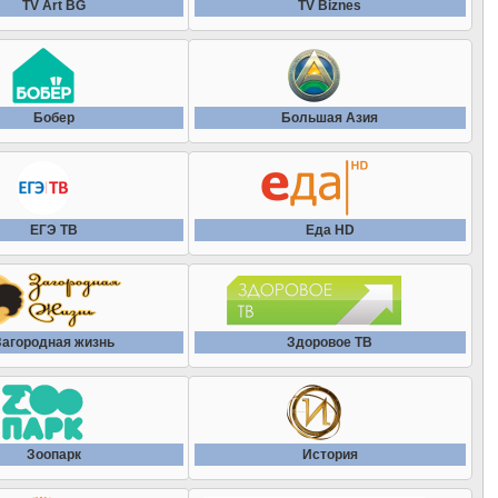
TV Art BG
TV Biznes
Кинопоказ 1 HD
Sky TG24 (Италия)
Загорoдный HD
Кинопоказ 2 HD
Tagesschau24
Загородная жизнь
Бобер
Большая Азия
КиноПремиум HD
TBN Украина HD
Здоровое ТВ
Кинопремьера HD
Times Now HD
Зима
ЕГЭ ТВ
Еда HD
Киносвидание
WFTV 9
Зоо ТВ
Киносемья
ZDFinfo
Зоопарк
Загородная жизнь
Здоровое ТВ
Киносерия
ZIK (Украина)
История
Кинохит
Беларусь 24
Зоопарк
История
Калейдоскоп ТВ
Классика Голливуда