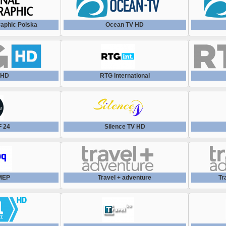
raphic Polska
Ocean TV HD
 HD
RTG International
 24
Silence TV HD
MEP
Travel + adventure
Tr