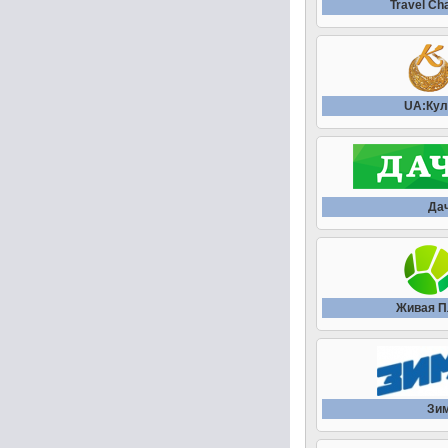
Travel Ch
UA:Кул
Да
Живая П
Зи