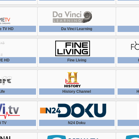
e TV HD
Da Vinci Learning
Е HD
Fine Living
ife
History Channel
H
i TV
N24 Doku