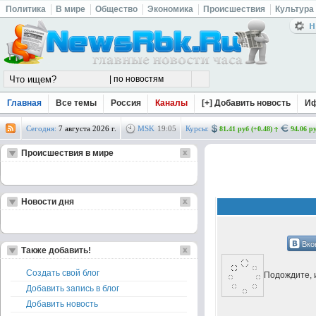
Политика
В мире
Общество
Экономика
Происшествия
Культура
Главная
Все темы
Россия
Каналы
[+] Добавить новость
И
Сегодня:
7 августа 2026 г.
MSK
19
05
Курсы:
81.41 руб (+0.48)
94.06 ру
Происшествия в мире
Новости дня
Вко
Также добавить!
Создать свой блог
Подождите, и
Добавить запись в блог
Добавить новость