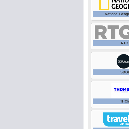
National Geog
RTG
SDGF
THO