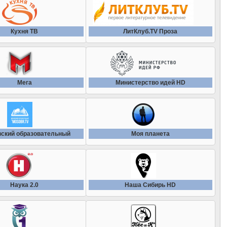
Вместе РФ
Кто есть кто
Мир сериала
Говорит Москва
Кухня ТВ
ЛитКлуб.TV Проза
Кухня ТВ
Мужское кино
Дождь
ЛитКлуб.TV Проза
Наш Детектив
Мега
Министерство идей HD
Евроновости
ЛитКлуб.TV Слово
Наш детектив HD
Еспресо ТВ
ЛитКлуб.TV Стихи
Наш кинороман HD
ский образовательный
Моя планета
Известия
Мега
Наше Любимое HD
Известия HD
Министерство идей HD
Наука 2.0
Наша Сибирь HD
Наше любимое кино
ЛДПР ТВ
Мир увлечений
Наше новое кино
Мир 24
Мой мир