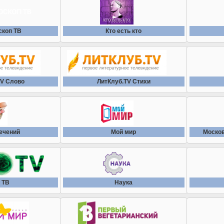
скоп ТВ
Кто есть кто
TV Слово
ЛитКлуб.TV Стихи
ечений
Мой мир
Москов
 ТВ
Наука