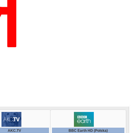
Renome +
Dream Turk
Polsat Sport Extra
Movies4Men
EuroNews German
RTG HD
Eska Rock TV
Rai Sport
Movies4Men (+1)
EuroNews Greek
RTG International
Eska TV Extra
Real Madrid TV (English)
Paramount Channel
EuroNews Italian
RTG TV
Europa Plus TV
Real Madrid TV (Spanish)
Polsat Film
France 24
Russia Today Doc HD
Extrema TV HD
SEVILLA FC TV
Polsat Play HD
KANAL 3 (Bulgaria)
SDGF 24
FreshTV HD
Sharjah Sports TV
Rai Movie HD
L Equipe TV
Silence TV HD
GDS TV
АТЕГОРИИ
Sportacentrs.com TV (Latvia)
Rai Premium HD
NDR HD
Sochi Live HD
HardLife TV
Super Tennis HD
SET HD
NDTV 24x7
This is Bulgaria HD
AKC.TV
BBC Earth HD (Polska)
HiT Music Channel