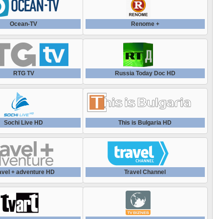
Polsat News HD
UA:Культура
Дом кино
Ocean-TV
Renome +
Rai News 24
БелБизнесЧенел
Дорама
REALITATEA TV
Бобер
RTG TV
Зарубежная Киноклассика
Russia Today Doc HD
Russia Today
Большая Азия
Индийское кино
Russia Today Arabic
Дача
Sochi Live HD
This is Bulgaria HD
Кинокомедия
Russia Today Espanol
Доктор
Киноменю HD
Russia Today HD
ЕГЭ ТВ
avel + adventure HD
Travel Channel
Киномикс
Seattle Channel
Еда HD
Кинопоказ
Sky News Arabia
Живая Планета