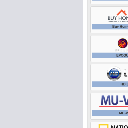
Buy Hom
EPOQU
HD L
MU-V