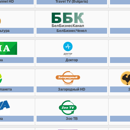
annel HD
Travel TV (Bulgaria)
ьтура
БелБизнесЧенел
ча
Доктор
ланета
Загорoдный HD
ма
Зоо ТВ