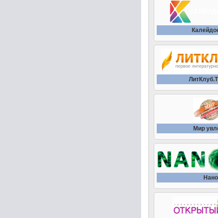
Калейдо
ЛитКлуб.
Мир увл
Нано