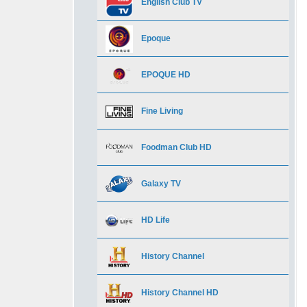
English Club TV
Beblack Africa
DSports HD
Bollywood HD
Alcarria TV
Epoque
Beblack Caribbean
Dubai Sport TV
BTV Action (Bulgaria)
BBC World News
EPOQUЕ HD
Beblack Classik
Dubai Sports 2
BTV Cinema (Bulgaria)
BFM Paris
Fine Living
Bridge TV Dance
Eurosport 1
BTV Comedy (Bulgaria)
Bloomberg
Foodman Club HD
Bridge TV Русский хит
Eurosport 1 Deutschland
Enter Film
BloombergTV (Bulgaria)
Galaxy TV
Caltex Music
Eurosport 1 HD
FilmBox Action
Camera dei Deputati
HD Life
Capital TV
Eurosport 2
FilmBox Arthouse
Canli 24 Turk
History Channel
Channel AKA
Eurosport 2 HD
Filmbox Premium Polska
CBS News HD
History Channel HD
CHAUla.tv