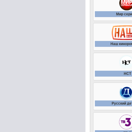
Мир сер
Наш киноро
НСТ
Русский де