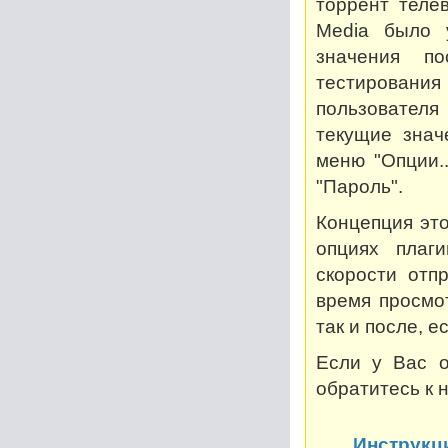
торрент теле
Media было 
значения по
тестирован
пользователя
текущие знач
меню "Опции..
"Пароль".
Концепция это
опциях плаг
скорости отп
время просмот
так и после, 
Если у Вас о
обратитесь к 
Инструкц