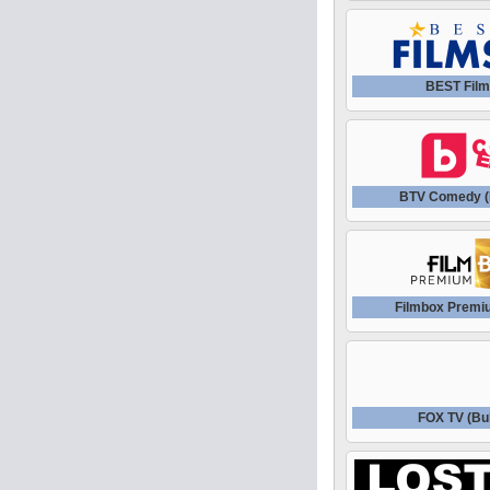
BEST Fil
BTV Comedy (
Filmbox Premi
FOX TV (Bul