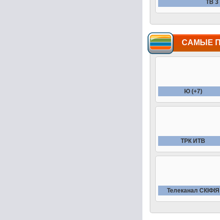
ТВ 3
САМЫЕ 
Ю (+7)
ТРК ИТВ
Телеканал СКIФIЯ