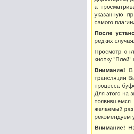
а просматрив
указанную пр
самого плагин
После устано
редких случая
Просмотр онл
кнопку "Плей"
Внимание!
В 
трансляции В
процесса буф
Для этого на 
появившемся
желаемый разм
рекомендуем у
Внимание!
На