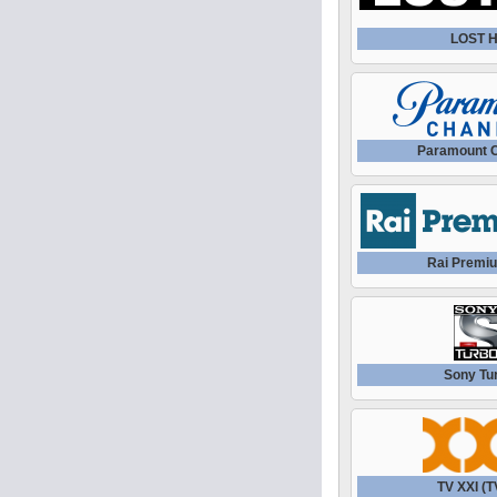
LOST 
Paramount 
Rai Premi
Sony Tu
TV XXI (T