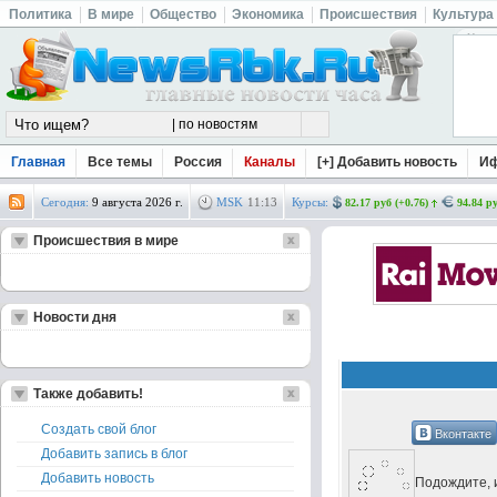
Политика
В мире
Общество
Экономика
Происшествия
Культура
Главная
Все темы
Россия
Каналы
[+] Добавить новость
И
Сегодня:
9 августа 2026 г.
MSK
11
:
13
Курсы:
82.17 руб (+0.76)
94.84 ру
Происшествия в мире
Новости дня
Также добавить!
Создать свой блог
Вконтакте
Добавить запись в блог
Добавить новость
Подождите, и