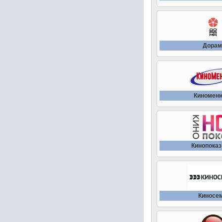
Дорам
Киномен
Кинопоказ
Киносе