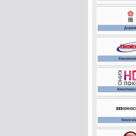
Дорам
Киномен
Кинопоказ
Киносе