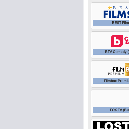
BEST Fil
BTV Comedy (
Filmbox Premi
FOX TV (Bul