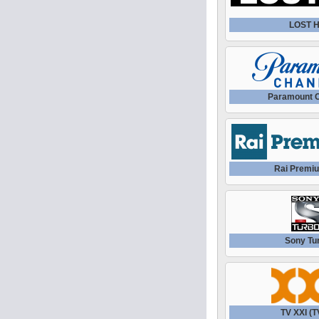
LOST 
Paramount 
Rai Premi
Sony Tu
TV XXI (T