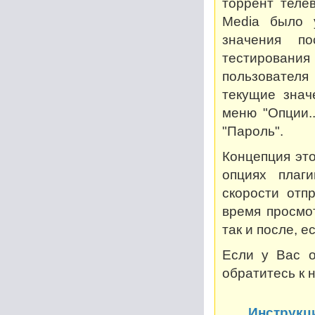
торрент теле
Media было 
значения по
тестирован
пользователя
текущие знач
меню "Опции..
"Пароль".
Концепция это
опциях плаг
скорости отп
время просмот
так и после, 
Если у Вас о
обратитесь к 
Инструкц