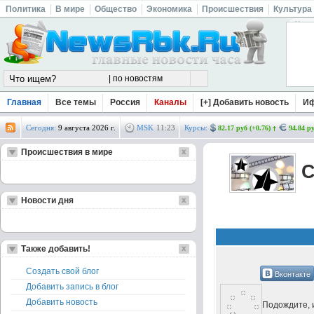
Политика
В мире
Общество
Экономика
Происшествия
Культура
Главная
Все темы
Россия
Каналы
[+] Добавить новость
И
Сегодня:
9 августа 2026 г.
MSK
11
:
23
Курсы:
82.17 руб (+0.76)
94.84 ру
Происшествия в мире
С
Новости дня
Также добавить!
Создать свой блог
Вконтакте
Добавить запись в блог
Добавить новость
Подождите, и