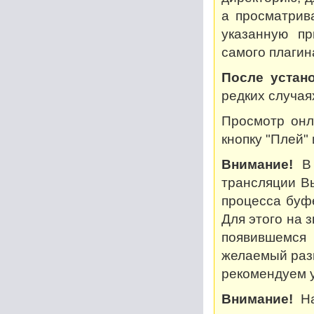
а просматрив
указанную пр
самого плагин
После устано
редких случая
Просмотр онл
кнопку "Плей"
Внимание!
В 
трансляции В
процесса буф
Для этого на 
появившемся
желаемый разм
рекомендуем у
Внимание!
На