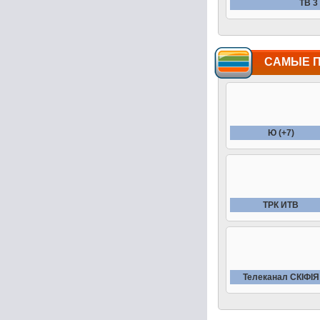
ТВ 3
САМЫЕ 
Ю (+7)
ТРК ИТВ
Телеканал СКIФIЯ