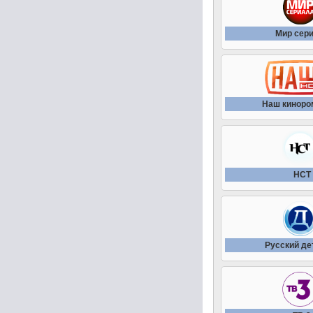
Мир сер
Наш киноро
НСТ
Русский де