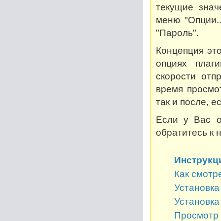
текущие знач
меню "Опции..
"Пароль".
Концепция это
опциях плаг
скорости отп
время просмот
так и после, 
Если у Вас о
обратитесь к 
Инструкц
Как смотр
Установка 
Установка
Просмотр 