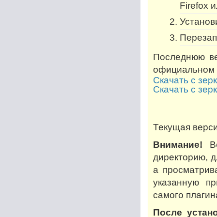
Firefox 
Установи
Перезап
Последнюю ве
официальном 
Скачать с зер
Скачать с зер
Текущая версия
Внимание!
Во
директорию, дл
а просматрив
указанную пр
самого плагин
После устано