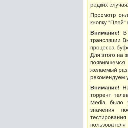
редких случая
Просмотр онл
кнопку "Плей"
Внимание!
В 
трансляции В
процесса буф
Для этого на 
появившемся
желаемый разм
рекомендуем у
Внимание!
На
торрент теле
Media было 
значения по
тестирован
пользователя