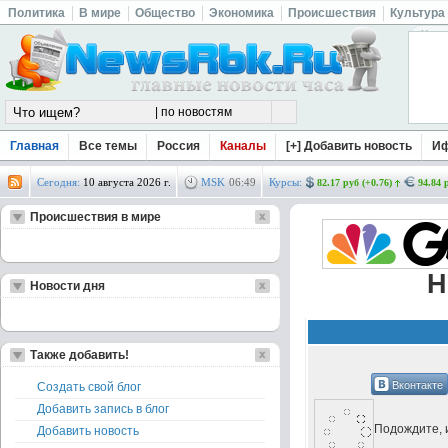
Политика
В мире
Общество
Экономика
Происшествия
Культура
Главная
Все темы
Россия
Каналы
[+] Добавить новость
И
Сегодня:
10 августа 2026 г.
MSK
06
:
49
Курсы:
82.17 руб (+0.76)
94.84 
Происшествия в мире
H
Новости дня
Также добавить!
Вконтакте
Создать свой блог
Добавить запись в блог
Подождите, и
Добавить новость