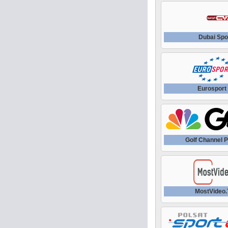
Dubai Spo
Eurosport
Golf Channel 
MostVideo