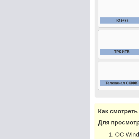
Ю (+7)
ТРК ИТВ
Телеканал СКIФIЯ
Как смотреть
Для просмотр
OC Windo