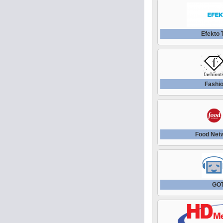
Efekto
Fashi
Food Net
GO