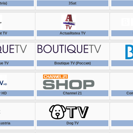
tvia)
3Sat
t TV
Actualitatea TV
ue TV
Boutique TV (Россия)
v HD
Channel 21
Com
ustria
Dog TV