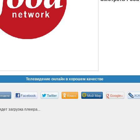
Телевидение онлайн в хорошем качестве
нтакте
Facebook
Twitter
Класс
Мой Мир
Google+
Ж
дет загрузка плеера...