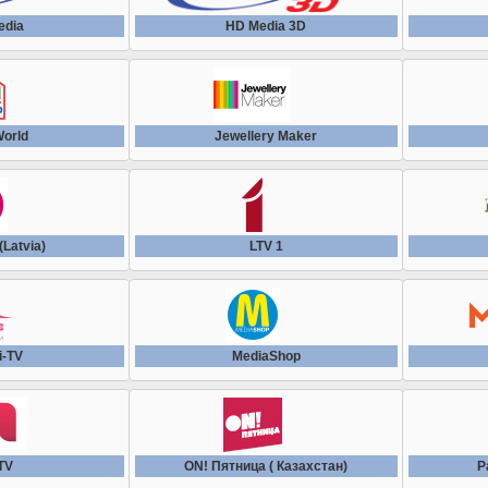
edia
HD Media 3D
World
Jewellery Maker
(Latvia)
LTV 1
i-TV
MediaShop
TV
ON! Пятница ( Казахстан)
P