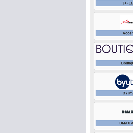
3+ (La
Accen
Boutiq
BYUt
DMAX A