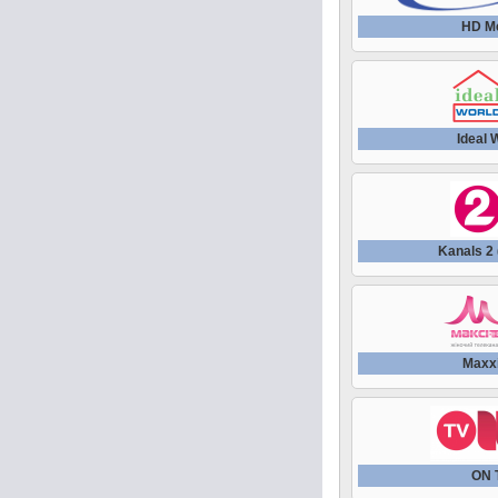
HD M
Ideal 
Kanals 2 
Maxx
ON 