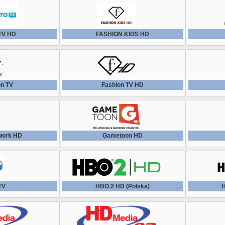
 TV HD
FASHION KIDS HD
on TV
Fashion TV HD
work HD
Gametoon HD
TV
HBO 2 HD (Polska)
H