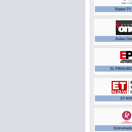
Digital TV
Dubai On
EL PINGUIN
ET N
Extremadu