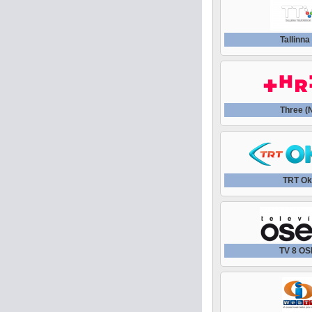
Tallinna
Three (
TRT Ok
TV 8 O