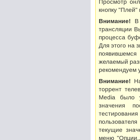
Просмотр онл
кнопку "Плей"
Внимание!
В 
трансляции В
процесса буф
Для этого на 
появившемся
желаемый разм
рекомендуем у
Внимание!
На
торрент теле
Media было 
значения по
тестирован
пользователя
текущие знач
меню "Опции..