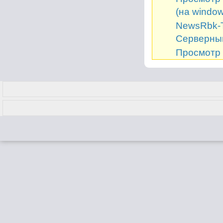
(на window
NewsRbk-Т
Серверный
Просмотр 