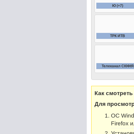
Ю (+7)
ТРК ИТВ
Телеканал СКIФIЯ
Как смотреть
Для просмотр
OC Windo
Firefox 
Установи