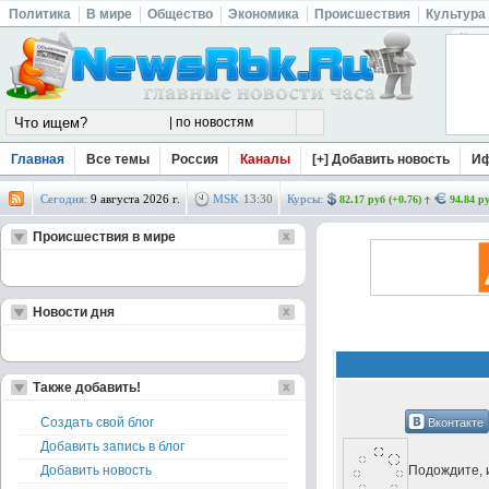
Политика
В мире
Общество
Экономика
Происшествия
Культура
Главная
Все темы
Россия
Каналы
[+] Добавить новость
И
Сегодня:
9 августа 2026 г.
MSK
13
:
30
Курсы:
82.17 руб (+0.76)
94.84 ру
Происшествия в мире
Новости дня
Также добавить!
Вконтакте
Создать свой блог
Добавить запись в блог
Подождите, и
Добавить новость