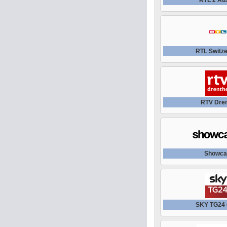
RTL Switze
RTV Dre
Showca
SKY TG24 (