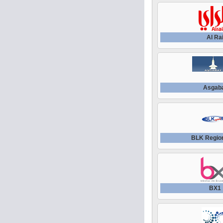
Al Ra
Asgab
BLK Regio
BX1