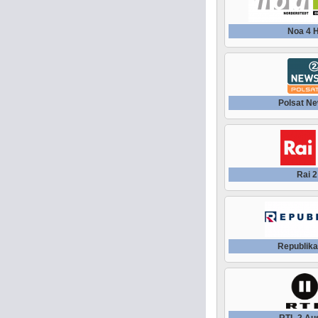
Noa 4 
Polsat Ne
Rai 2
Republika
RTL 2 Aus