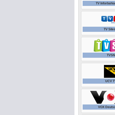
TV Inforbahia
TV Sile
TVS
UCV T
VOX Deuts