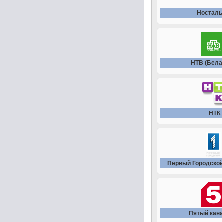
Носталь
НТВ (Бела
НТК
Первый Городской
Пятый кана