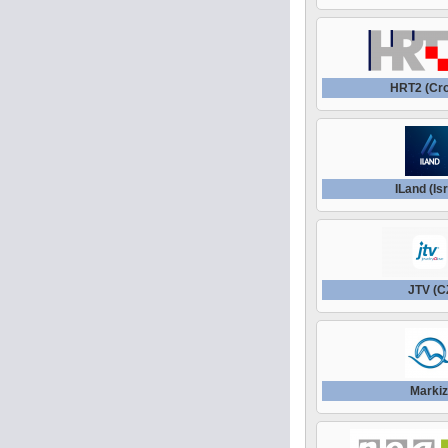
HRT2 (Cro
ILand (Is
JTV (C
Marki