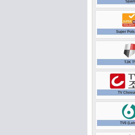
Sjua
Super Pol
TJK T
TV Chosu
TV6 (Lat