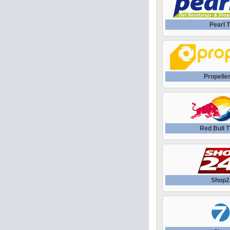
Pearl 
Propelle
Red Bull 
Shop2