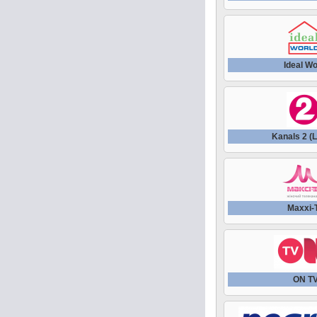
Ideal Wo
Kanals 2 (L
Maxxi-
ON T