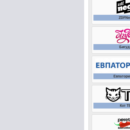
ZDFNe
Бигуд
Евпатори
Кот Т