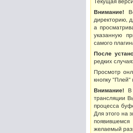
Текущая версия
Внимание!
Во
директорию, дл
а просматрив
указанную пр
самого плагин
После устано
редких случая
Просмотр онл
кнопку "Плей"
Внимание!
В 
трансляции В
процесса буф
Для этого на 
появившемся
желаемый разм