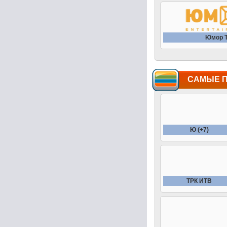
Юмор 
САМЫЕ 
Ю (+7)
ТРК ИТВ