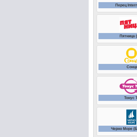
Перец Intern
Пятница (
Сонц
Тонус 
Черно Море (