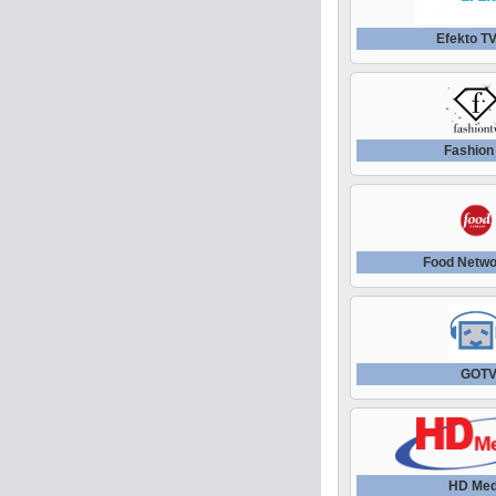
Efekto T
Fashion
Food Netw
GOT
HD Med