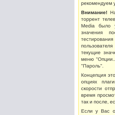
рекомендуем у
Внимание!
На
торрент теле
Media было 
значения по
тестирован
пользователя
текущие знач
меню "Опции..
"Пароль".
Концепция это
опциях плаг
скорости отп
время просмот
так и после, 
Если у Вас о