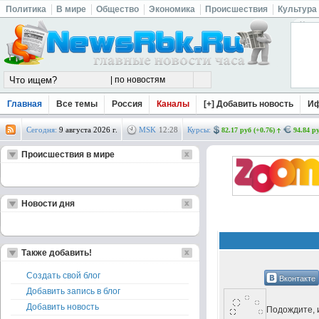
Политика
В мире
Общество
Экономика
Происшествия
Культура
Главная
Все темы
Россия
Каналы
[+] Добавить новость
И
Сегодня:
9 августа 2026 г.
MSK
12
:
28
Курсы:
82.17 руб (+0.76)
94.84 ру
Происшествия в мире
Новости дня
Также добавить!
Создать свой блог
Вконтакте
Добавить запись в блог
Добавить новость
Подождите, и