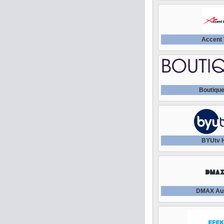
Accent
Boutiqu
BYUtv 
DMAX Aus