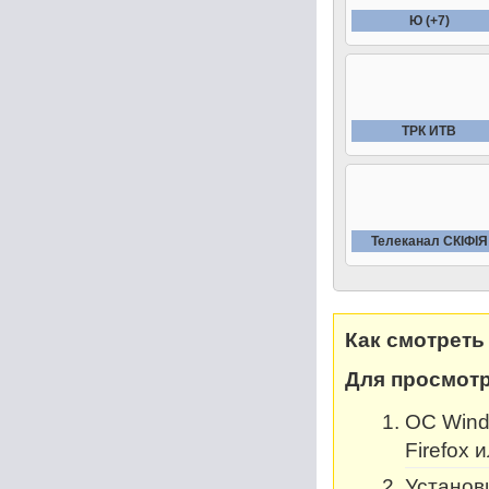
Ю (+7)
ТРК ИТВ
Телеканал СКIФIЯ
Как смотреть
Для просмотр
OC Windo
Firefox 
Установи