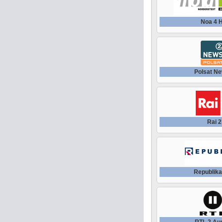
Noa 4 
Polsat Ne
Rai 2
Republika
RTL 2 Aus