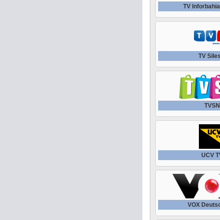
TV Inforbahia
TV Sile
TVS
UCV T
VOX Deuts