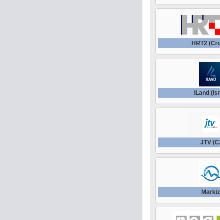
HRT2 (Cro
ILand (Is
JTV (C
Marki