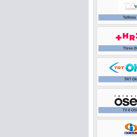
Tallinna
Three (
TRT Ok
TV 8 O