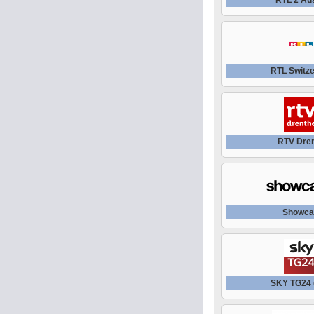
RTL Switze
RTV Dre
Showca
SKY TG24 (