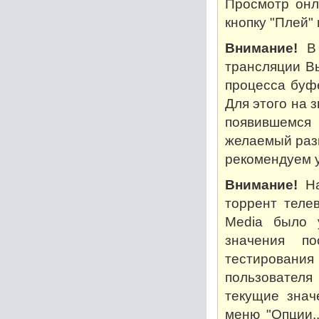
Просмотр онл
кнопку "Плей"
Внимание!
В 
трансляции В
процесса буф
Для этого на 
появившемся
желаемый разм
рекомендуем у
Внимание!
На
торрент теле
Media было 
значения по
тестирован
пользователя
текущие знач
меню "Опции..