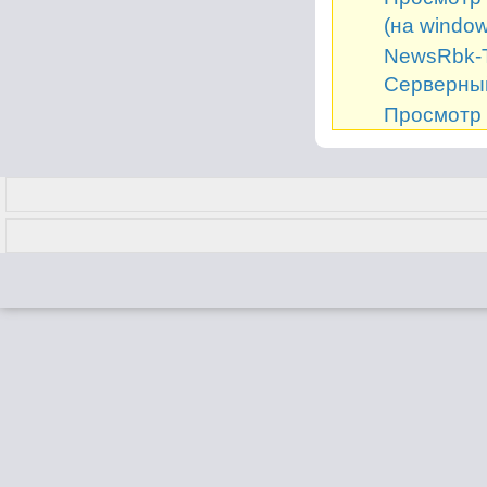
(на window
NewsRbk-Т
Серверный
Просмотр 