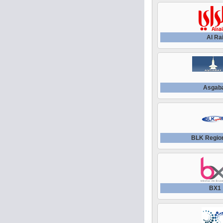
Al Ra
Asgab
BLK Regio
BX1