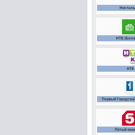
Носталь
НТВ (Бела
НТК
Первый Городской
Пятый кана