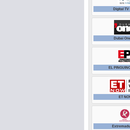
Digital TV
Dubai On
EL PINGUIN
ET N
Extremadu