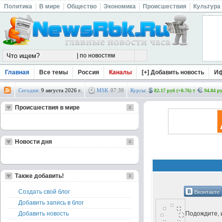
Политика
В мире
Общество
Экономика
Происшествия
Культура
Главная
Все темы
Россия
Каналы
[+] Добавить новость
И
Сегодня:
9 августа 2026 г.
MSK
07
:
39
Курсы:
82.17 руб (+0.76)
94.84 ру
Происшествия в мире
Новости дня
Также добавить!
Вконтакте
Создать свой блог
Добавить запись в блог
Подождите, и
Добавить новость