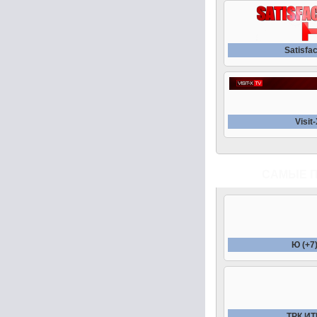
Satisfa
Visit
САМЫЕ 
Ю (+7
ТРК И