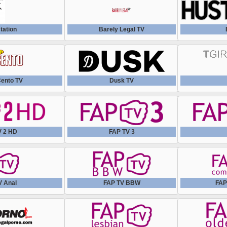
tation
Barely Legal TV
ento TV
Dusk TV
V 2 HD
FAP TV 3
V Anal
FAP TV BBW
FAP