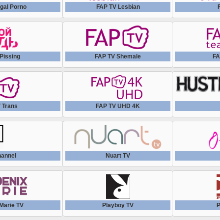
gal Porno
FAP TV Lesbian
Pissing
FAP TV Shemale
FA
 Trans
FAP TV UHD 4K
hannel
Nuart TV
Marie TV
Playboy TV
P