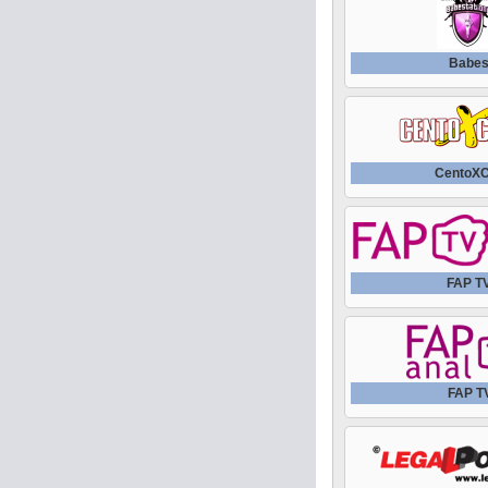
Babes
CentoXC
FAP T
FAP T