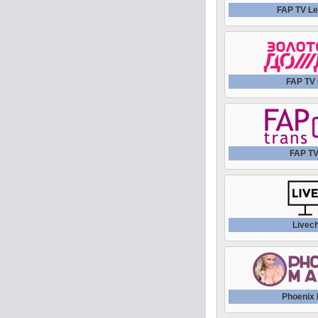
FAP TV Le
FAP TV 
FAP TV
Livec
Phoenix 