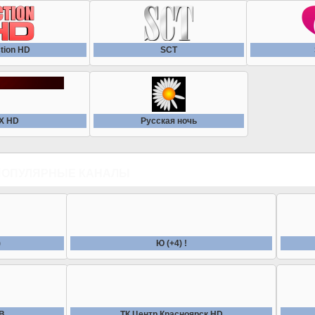
ction HD
SCT
-X HD
Русская ночь
ПОПУЛЯРНЫЕ КАНАЛЫ
)
Ю (+4) !
ТВ
ТК Центр Красноярск HD