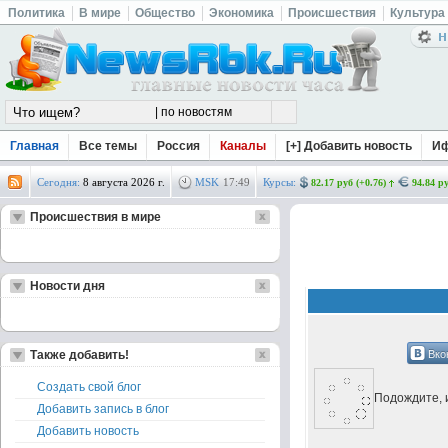
Политика
В мире
Общество
Экономика
Происшествия
Культура
Главная
Все темы
Россия
Каналы
[+] Добавить новость
И
Сегодня:
8 августа 2026 г.
MSK
17
:
49
Курсы:
82.17 руб (+0.76)
94.84 ру
Происшествия в мире
Новости дня
Вко
Также добавить!
Создать свой блог
Подождите, и
Добавить запись в блог
Добавить новость