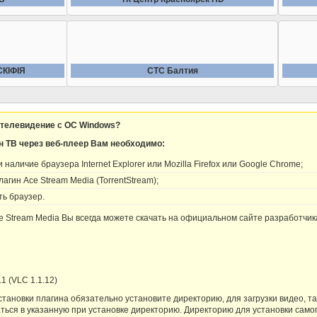
СКIФIЯ
СТС Балтия
 телевидение с OC Windows?
н ТВ через веб-плеер Вам необходимо:
наличие браузера Internet Explorer или Mozilla Firefox или Google Chrome;
агин Ace Stream Media (TorrentStream);
ь браузер.
 Stream Media Вы всегда можете скачать на официальном сайте разработчи
.1 (VLC 1.1.12)
тановки плагина обязательно установите директорию, для загрузки видео, та
ться в указанную при установке директорию. Директорию для установки самог