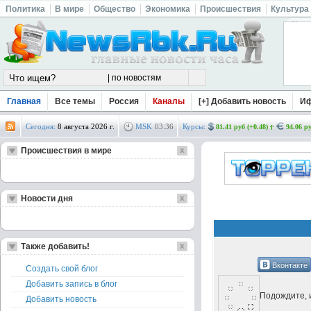
Политика
В мире
Общество
Экономика
Происшествия
Культура
Главная
Все темы
Россия
Каналы
[+] Добавить новость
И
Сегодня:
8 августа 2026 г.
MSK
03
:
36
Курсы:
81.41 руб (+0.48)
94.06 ру
Происшествия в мире
Новости дня
Также добавить!
Вконтакте
Создать свой блог
Добавить запись в блог
Подождите, и
Добавить новость