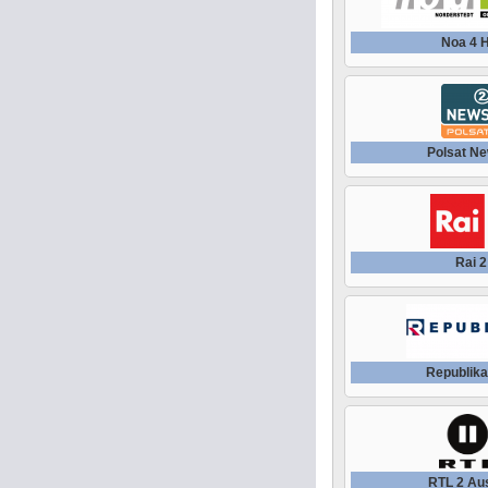
Noa 4 
Polsat Ne
Rai 2
Republika
RTL 2 Aus