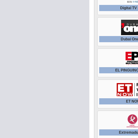
Digital TV
Dubai On
EL PINGUIN
ET N
Extremadu