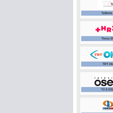
Tallinna
Three (
TRT Ok
TV 8 O