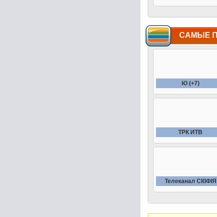
САМЫЕ 
Ю (+7)
ТРК ИТВ
Телеканал СКIФIЯ