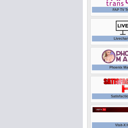
FAP TV T
Livecha
Phoenix Ma
Satisfacti
Visit-X