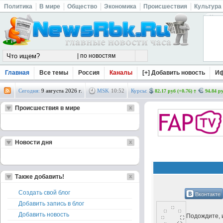
Политика
В мире
Общество
Экономика
Происшествия
Культура
Главная
Все темы
Россия
Каналы
[+] Добавить новость
И
Сегодня:
9 августа 2026 г.
MSK
10
:
52
Курсы:
82.17 руб (+0.76)
94.84 ру
Происшествия в мире
Новости дня
Также добавить!
Создать свой блог
Вконтакте
Добавить запись в блог
Добавить новость
Подождите, и