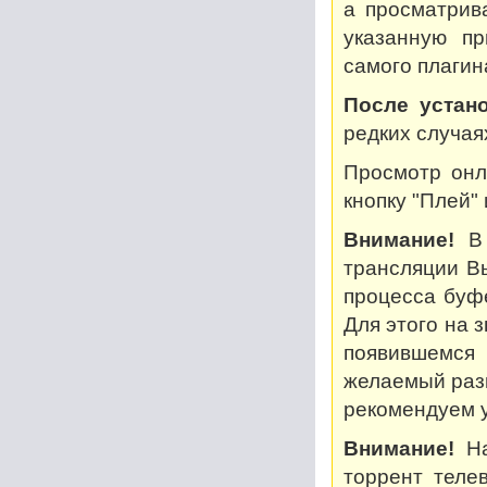
а просматрив
указанную пр
самого плагин
После устано
редких случая
Просмотр онл
кнопку "Плей"
Внимание!
В 
трансляции В
процесса буф
Для этого на 
появившемся
желаемый разм
рекомендуем у
Внимание!
На
торрент теле