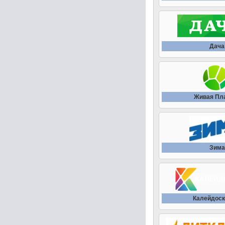
Дача
Живая Пл
Зима
Калейдоск