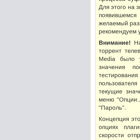
Для этого на 
появившемся
желаемый разм
рекомендуем у
Внимание!
На
торрент теле
Media было 
значения по
тестирован
пользователя
текущие знач
меню "Опции..
"Пароль".
Концепция это
опциях плаг
скорости отп