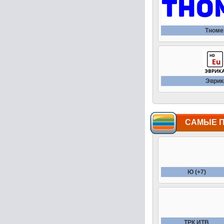
Тноме
Эврик
САМЫЕ 
Ю (+7)
ТРК ИТВ