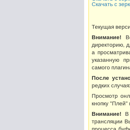
Скачать с зер
Текущая версия
Внимание!
Во
директорию, дл
а просматрив
указанную пр
самого плагин
После устано
редких случая
Просмотр онл
кнопку "Плей"
Внимание!
В 
трансляции В
процесса буф