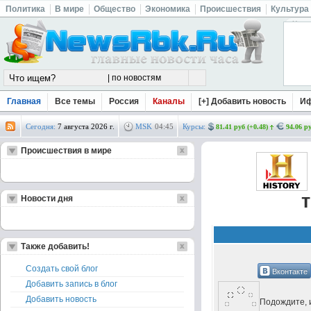
Политика
В мире
Общество
Экономика
Происшествия
Культура
Главная
Все темы
Россия
Каналы
[+] Добавить новость
И
Сегодня:
7 августа 2026 г.
MSK
04
:
45
Курсы:
81.41 руб (+0.48)
94.06 ру
Происшествия в мире
Новости дня
Также добавить!
Создать свой блог
Вконтакте
Добавить запись в блог
Добавить новость
Подождите, и