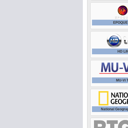
EPOQUЕ
HD Lif
MU-Vi 
National Geogra