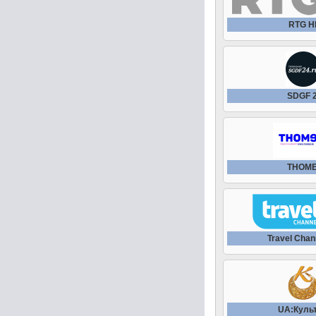
RTG H
SDGF 
THOM
Travel Chan
UA:Куль