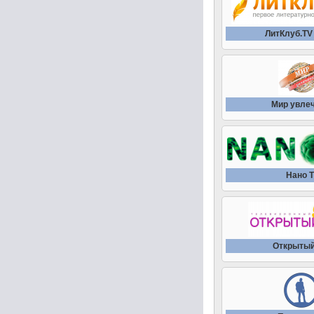
ЛитКлуб.TV
Мир увле
Нано 
Открытый