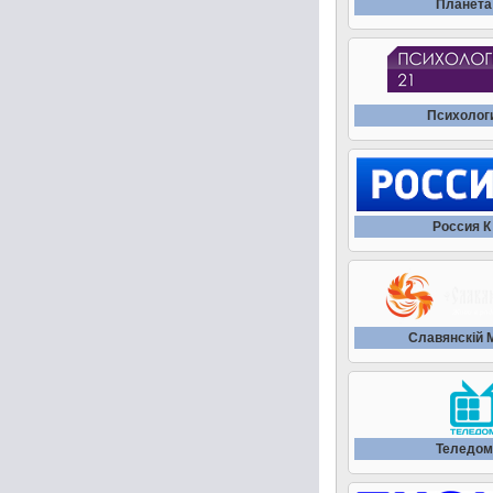
Планета
Психолог
Россия К 
Славянскiй 
Теледом