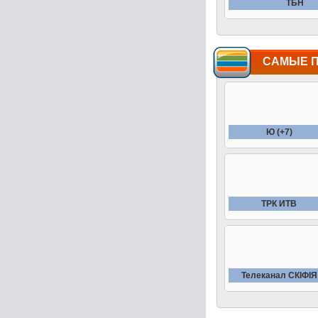
ТБН
САМЫЕ 
Ю (+7)
ТРК ИТВ
Телеканал СКIФIЯ