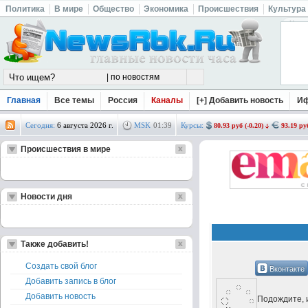
Политика
В мире
Общество
Экономика
Происшествия
Культура
Главная
Все темы
Россия
Каналы
[+] Добавить новость
И
Сегодня:
6 августа 2026 г.
MSK
01
:
39
Курсы:
80.93 руб (-0.20)
93.19 руб
Происшествия в мире
Новости дня
Также добавить!
Создать свой блог
Вконтакте
Добавить запись в блог
Добавить новость
Подождите, и