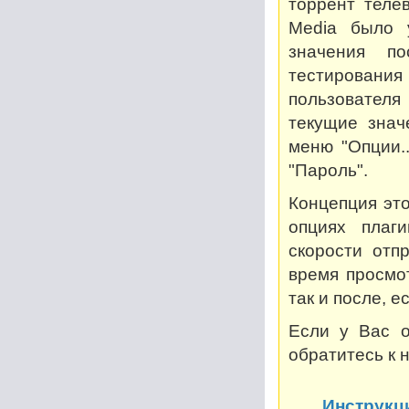
торрент теле
Media было 
значения по
тестирован
пользователя
текущие знач
меню "Опции..
"Пароль".
Концепция это
опциях плаг
скорости отп
время просмот
так и после, 
Если у Вас о
обратитесь к 
Инструкц