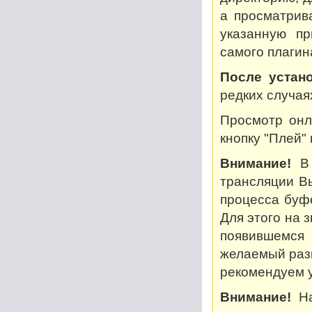
а просматрив
указанную пр
самого плагин
После устано
редких случая
Просмотр онл
кнопку "Плей"
Внимание!
В 
трансляции В
процесса буф
Для этого на 
появившемся
желаемый разм
рекомендуем у
Внимание!
На