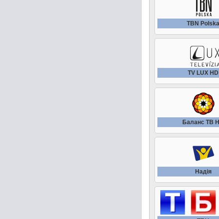
TBN Polsk
TV LUX HD
Баланс ТВ 
Надiя