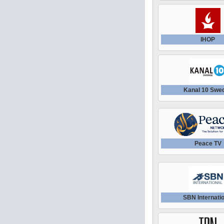
IHOP
Kanal 10 Swe
Peace TV
SBN Internatio