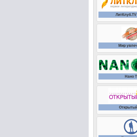
ЛитКлуб.TV
Мир увле
Нано 
Открытый