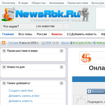
Политика
В мире
Общество
Экономика
Происшествия
Культура
Главная
Все темы
Россия
Каналы
[+] Добавить новость
И
Сегодня:
8 августа 2026 г.
MSK
14
:
34
Курсы:
82.17 руб (+0.76)
94.84 ру
Происшествия в мире
Онла
Новости дня
Также добавить!
Создать свой блог
Вконтакте
Добавить запись в блог
Добавить новость
Подождите, и