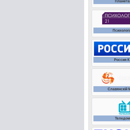
Планета
Психолог
Россия К 
Славянскiй 
Теледом