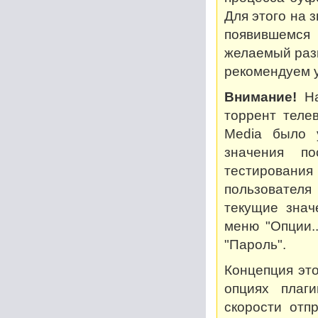
Для этого на 
появившемся
желаемый разм
рекомендуем у
Внимание!
На
торрент теле
Media было 
значения по
тестирован
пользователя
текущие знач
меню "Опции..
"Пароль".
Концепция это
опциях плаг
скорости отп