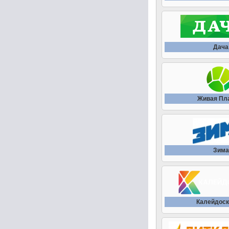
Дача
Живая Пл
Зима
Калейдоск