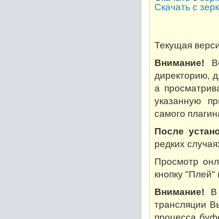
Скачать с зер
Текущая версия
Внимание!
Во
директорию, дл
а просматрив
указанную пр
самого плагин
После устано
редких случая
Просмотр онл
кнопку "Плей"
Внимание!
В 
трансляции В
процесса буф