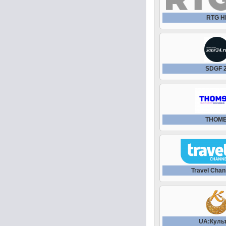
RTG H
SDGF 
THOM
Travel Chan
UA:Куль