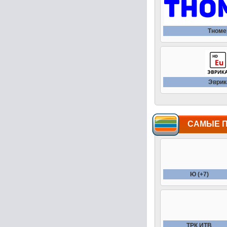
Тноме
Эврик
САМЫЕ 
Ю (+7)
ТРК ИТВ