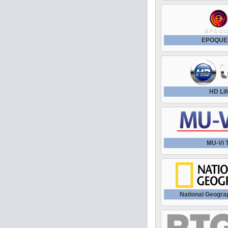
EPOQUЕ
HD Lif
MU-Vi 
National Geogra