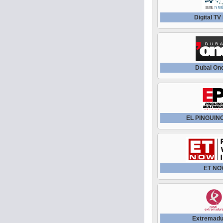
Digital TV
Dubai On
EL PINGUIN
ET N
Extremadu