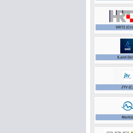
HRT2 (Cro
ILand (Is
JTV (C
Marki