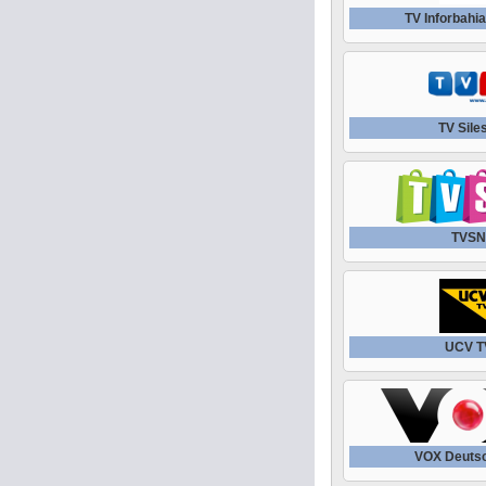
TV Inforbahia
TV Sile
TVS
UCV T
VOX Deuts