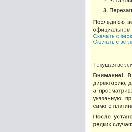
Установи
Перезап
Последнюю ве
официальном 
Скачать с зер
Скачать с зер
Текущая версия
Внимание!
Во
директорию, дл
а просматрив
указанную пр
самого плагин
После устано
редких случая