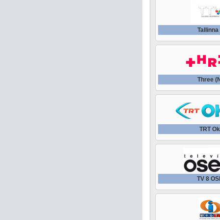
Tallinna
Three (
TRT Ok
TV 8 O