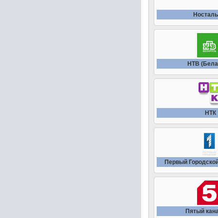
Носталь
НТВ (Бела
НТК
Первый Городской
Пятый кана