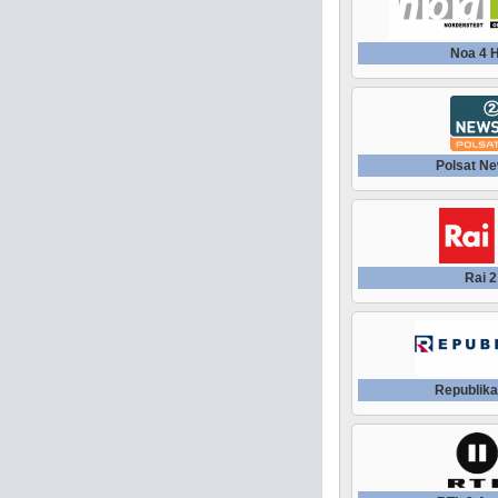
Noa 4 
Polsat Ne
Rai 2
Republika