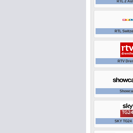
RTL 2 Aus
RTL Switze
RTV Dre
Showca
SKY TG24 (