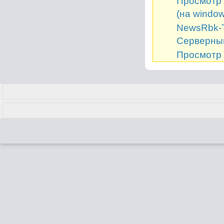
Просмотр 
(на window
NewsRbk-Т
Серверный
Просмотр 