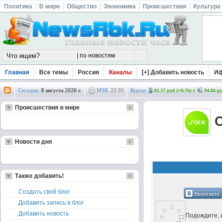
Политика
В мире
Общество
Экономика
Происшествия
Культура
Главная
Все темы
Россия
Каналы
[+] Добавить новость
И
Сегодня:
8 августа 2026 г.
MSK
22
:
35
Курсы:
82.17 руб (+0.76)
94.84 ру
Происшествия в мире
С
Новости дня
Также добавить!
Создать свой блог
Вконтакте
Добавить запись в блог
Добавить новость
Подождите, и