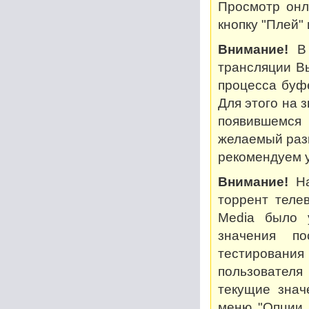
Просмотр онл
кнопку "Плей"
Внимание!
В 
трансляции В
процесса буф
Для этого на 
появившемся
желаемый разм
рекомендуем у
Внимание!
На
торрент теле
Media было 
значения по
тестирован
пользователя
текущие знач
меню "Опции..