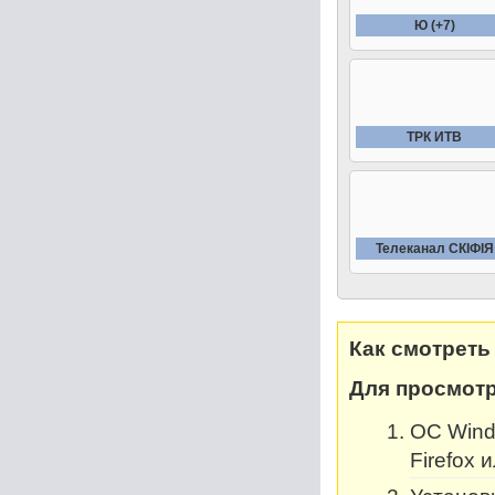
Ю (+7)
ТРК ИТВ
Телеканал СКIФIЯ
Как смотреть
Для просмотр
OC Windo
Firefox 