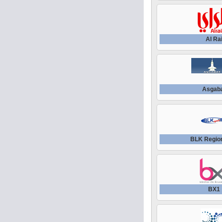
Al Ra
Asgab
BLK Regio
BX1