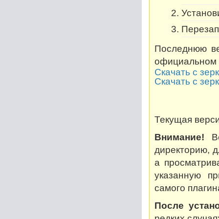
Установи
Перезап
Последнюю ве
официальном 
Скачать с зер
Скачать с зер
Текущая версия
Внимание!
Во
директорию, дл
а просматрив
указанную пр
самого плагин
После устано
редких случая