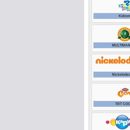
Kidzo
MULTIMAN
Nickelode
TRT CO