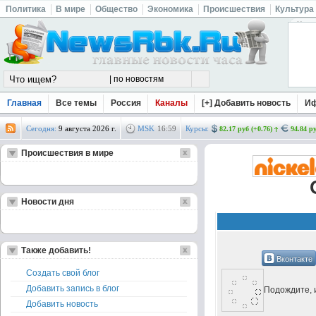
Политика
В мире
Общество
Экономика
Происшествия
Культура
Главная
Все темы
Россия
Каналы
[+] Добавить новость
И
Сегодня:
9 августа 2026 г.
MSK
16
:
59
Курсы:
82.17 руб (+0.76)
94.84 ру
Происшествия в мире
Новости дня
Также добавить!
Вконтакте
Создать свой блог
Добавить запись в блог
Подождите, и
Добавить новость