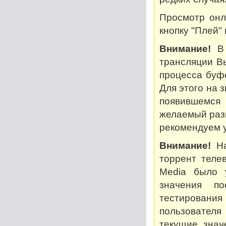
Просмотр онл
кнопку "Плей"
Внимание!
В 
трансляции В
процесса буф
Для этого на 
появившемся
желаемый разм
рекомендуем у
Внимание!
На
торрент теле
Media было 
значения по
тестирован
пользователя
текущие знач