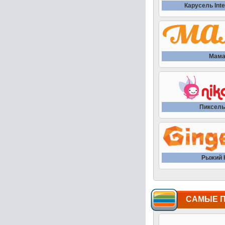
Карусель Inte
Мам
Пиксель
Рыжий 
САМЫЕ 