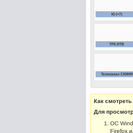
Ю (+7)
ТРК ИТВ
Телеканал СКIФIЯ
Как смотреть
Для просмотр
OC Windo
Firefox 