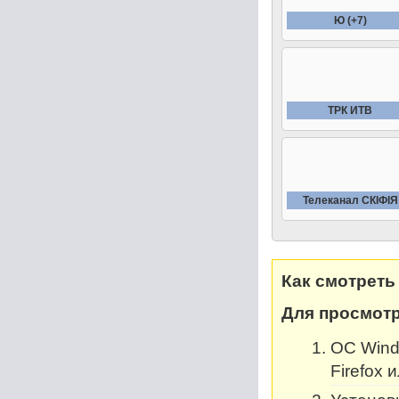
Ю (+7)
ТРК ИТВ
Телеканал СКIФIЯ
Как смотреть
Для просмотр
OC Windo
Firefox 