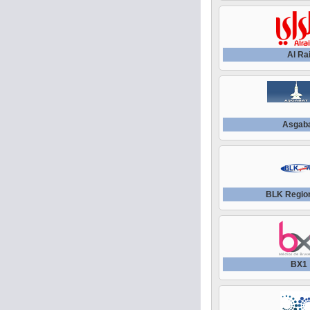
Al Ra
Asgab
BLK Regio
BX1