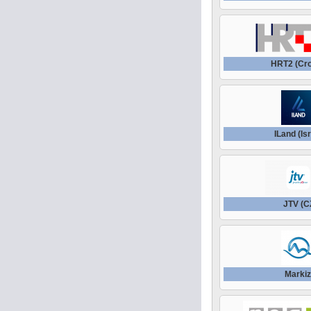
HRT2 (Cro
ILand (Is
JTV (C
Marki