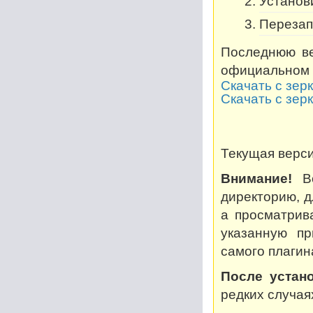
Установи
Перезап
Последнюю ве
официальном 
Скачать с зер
Скачать с зер
Текущая версия
Внимание!
Во
директорию, дл
а просматрив
указанную пр
самого плагин
После устано
редких случая