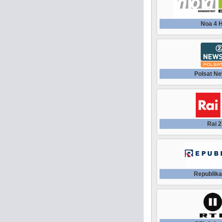
Noa 4 
Polsat Ne
Rai 2
Republika