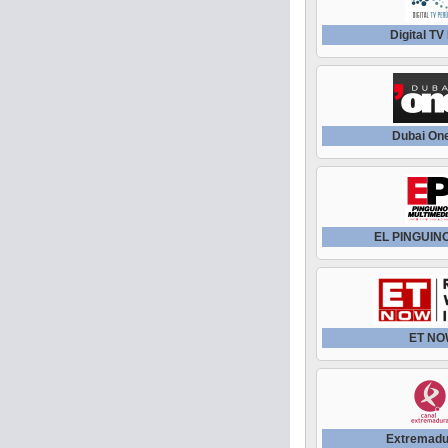
Digital TV
Dubai On
EL PINGUIN
ET N
Extremadu