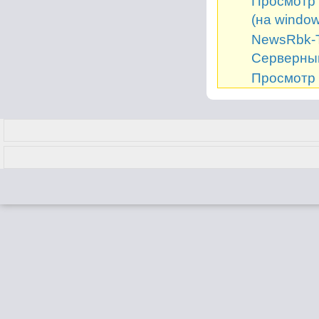
Просмотр 
(на window
NewsRbk-Т
Серверный
Просмотр 