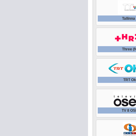
Tallinna
Three (
TRT Ok
TV 8 O