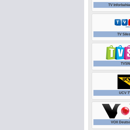
TV Inforbahia
TV Sile
TVS
UCV T
VOX Deuts