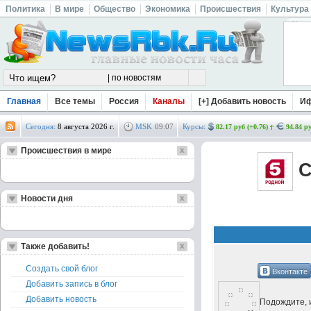
Политика
В мире
Общество
Экономика
Происшествия
Культура
Главная
Все темы
Россия
Каналы
[+] Добавить новость
И
Сегодня:
8 августа 2026 г.
MSK
09
:
07
Курсы:
82.17 руб (+0.76)
94.84 ру
Происшествия в мире
С
Новости дня
Также добавить!
Создать свой блог
Вконтакте
Добавить запись в блог
Добавить новость
Подождите, и