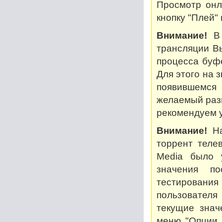
Просмотр онл
кнопку "Плей"
Внимание!
В 
трансляции В
процесса буф
Для этого на 
появившемся
желаемый разм
рекомендуем у
Внимание!
На
торрент теле
Media было 
значения по
тестирован
пользователя
текущие знач
меню "Опции..