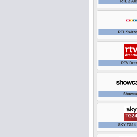
RTL 2 Aus
RTL Switze
RTV Dre
Showca
SKY TG24 (