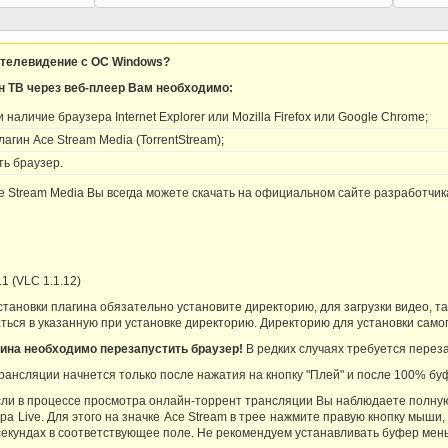
 телевидение с OC Windows?
н ТВ через веб-плеер Вам необходимо:
наличие браузера Internet Explorer или Mozilla Firefox или Google Chrome;
агин Ace Stream Media (TorrentStream);
ь браузер.
 Stream Media Вы всегда можете скачать на официальном сайте разработчи
.1 (VLC 1.1.12)
тановки плагина обязательно установите директорию, для загрузки видео, та
ться в указанную при установке директорию. Директорию для установки самог
ина необходимо перезапустить браузер!
В редких случаях требуется перез
рансляции начнется только после нажатия на кнопку "Плей" и после 100% бу
сли в процессе просмотра онлайн-торрент трансляции Вы наблюдаете полну
а Live. Для этого на значке Ace Stream в трее нажмите правую кнопку мыши
секундах в соответствующее поле. Не рекомендуем устанавливать буфер мень