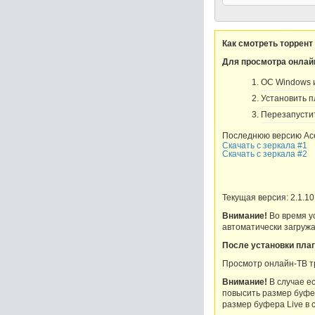
Как смотреть торрент
Для просмотра онлай
OC Windows и 
Установить пл
Перезапустит
Последнюю версию Ace
Скачать с зеркала #1
Скачать с зеркала #2
Текущая версия: 2.1.10
Внимание!
Во время ус
автоматически загружа
После установки плаг
Просмотр онлайн-ТВ т
Внимание!
В случае е
повысить размер буфер
размер буфера Live в 