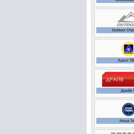
100AutoMo
Outdoor Cha
Архат Т
Драйв 
Наша Т