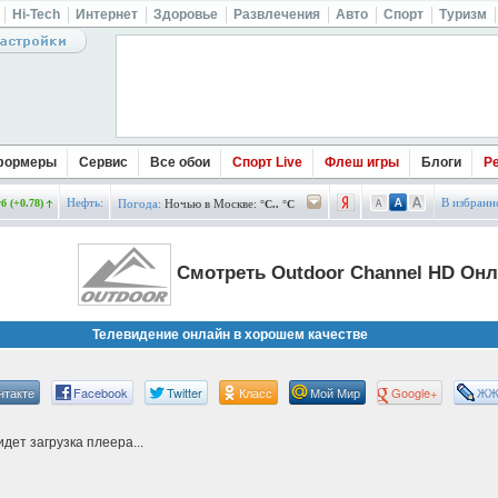
Hi-Tech
Интернет
Здоровье
Развлечения
Авто
Спорт
Туризм
формеры
Сервис
Все обои
Спорт Live
Флеш игры
Блоги
Р
Нефть:
В избранн
б (+0.78)
Погода:
Ночью в Москве:
°C.. °C
Смотреть Outdoor Channel HD Онл
Телевидение онлайн в хорошем качестве
нтакте
Facebook
Twitter
Класс
Мой Мир
Google+
Ж
дет загрузка плеера...