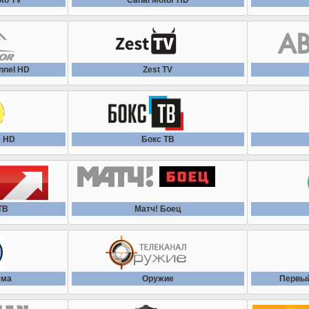
to TV
Canal Motor HD
nnel HD
Zest TV
В HD
Бокс ТВ
ТВ
Матч! Боец
ема
Оружие
Первый