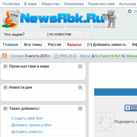
Политика
В мире
Общество
Экономика
Происшествия
Культура
Главная
Все темы
Россия
Каналы
[+] Добавить новость
И
Сегодня:
8 августа 2026 г.
MSK
20
:
55
Курсы:
82.17 руб (+0.76)
94.84 ру
Происшествия в мире
Новости дня
Вко
Также добавить!
Создать свой блог
Подождите, и
Добавить запись в блог
Добавить новость