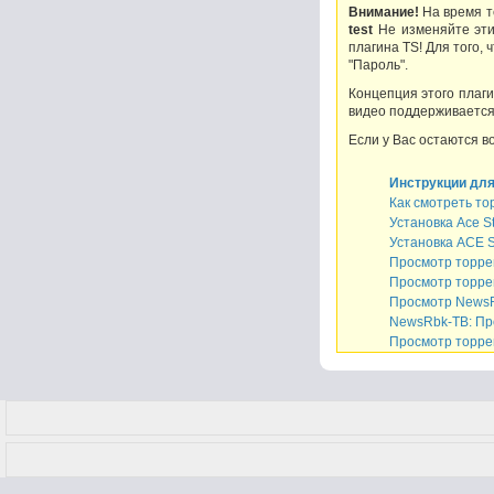
Внимание!
На время т
test
Не изменяйте эти
плагина TS! Для того,
"Пароль".
Концепция этого плаг
видео поддерживается 
Если у Вас остаются в
Инструкции для
Как смотреть т
Установка Ace St
Установка ACE S
Просмотр торрен
Просмотр торре
Просмотр NewsRb
NewsRbk-ТВ: Пр
Просмотр торре