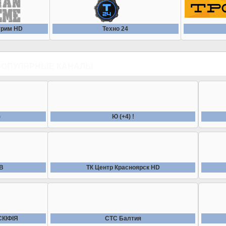
трим HD
Техно 24
ПОПУЛЯРНЫЕ КАНАЛЫ
)
Ю (+4) !
ТВ
ТК Центр Красноярск HD
СКIФIЯ
СТС Балтия