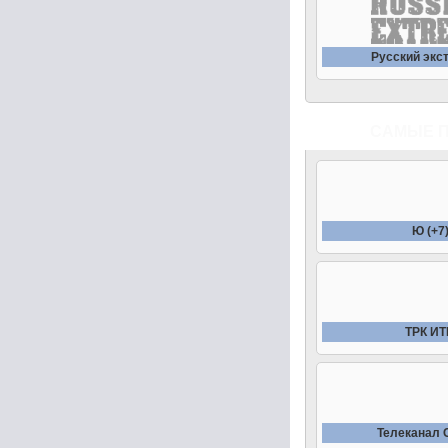
Русский экс
САМЫЕ 
Ю (+7
ТРК И
Телеканал 