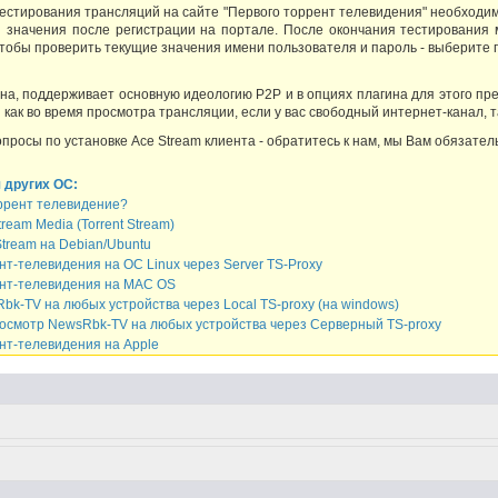
естирования трансляций на сайте "Первого торрент телевидения" необходимо,
 значения после регистрации на портале. После окончания тестирования
 чтобы проверить текущие значения имени пользователя и пароль - выберите 
ина, поддерживает основную идеологию Р2Р и в опциях плагина для этого пр
как во время просмотра трансляции, если у вас свободный интернет-канал, т
опросы по установке Ace Stream клиента - обратитесь к нам, мы Вам обязател
 других ОС:
оррент телевидение?
ream Media (Torrent Stream)
tream на Debian/Ubuntu
т-телевидения на OC Linux через Server TS-Proxy
нт-телевидения на MAC OS
k-TV на любых устройства через Local TS-proxy (на windows)
осмотр NewsRbk-TV на любых устройства через Серверный TS-proxy
нт-телевидения на Apple