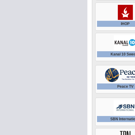
IHOP
Kanal 10 Swe
Peace TV
SBN Internatio