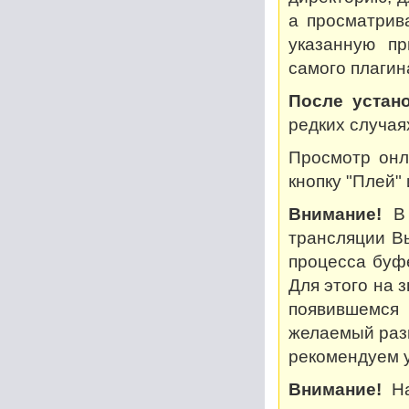
а просматрив
указанную пр
самого плагин
После устано
редких случая
Просмотр онл
кнопку "Плей"
Внимание!
В 
трансляции В
процесса буф
Для этого на 
появившемся
желаемый разм
рекомендуем у
Внимание!
На