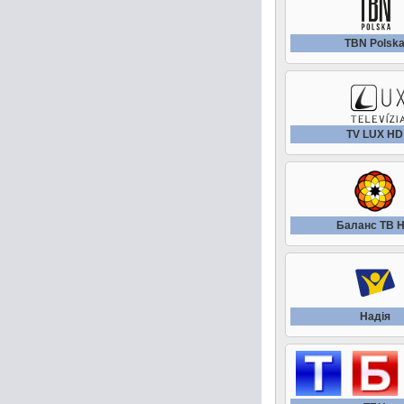
TBN Polsk
TV LUX HD
Баланс ТВ 
Надiя