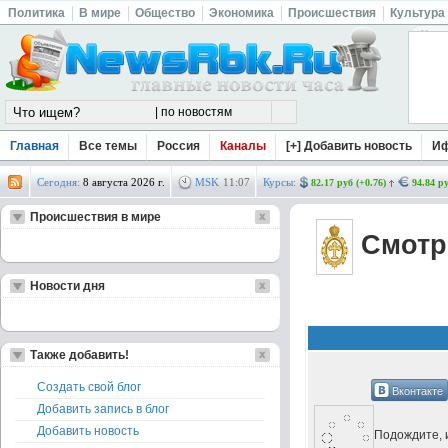
Политика
В мире
Общество
Экономика
Происшествия
Культура
Главная
Все темы
Россия
Каналы
[+] Добавить новость
И
Сегодня:
8 августа 2026 г.
MSK
11
:
07
Курсы:
82.17 руб (+0.76)
94.84 ру
Происшествия в мире
Смотре
Новости дня
Также добавить!
Создать свой блог
Вконтакте
Добавить запись в блог
Добавить новость
Подождите, и