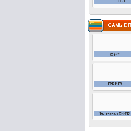
ТБН
САМЫЕ 
Ю (+7)
ТРК ИТВ
Телеканал СКIФIЯ