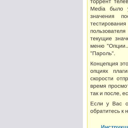
торрент теле
Media было 
значения по
тестирован
пользователя
текущие знач
меню "Опции..
"Пароль".
Концепция это
опциях плаг
скорости отп
время просмот
так и после, 
Если у Вас о
обратитесь к 
Инструкц