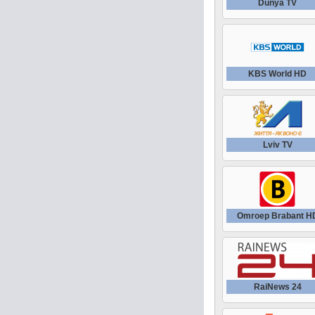
Dunya TV
KBS World HD
Lviv TV
Omroep Brabant H
RaiNews 24