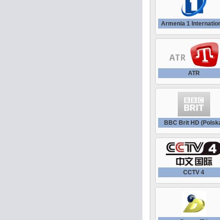
Armenia 1 Internatio
ATR
BBC Brit HD (Polsk
CCTV 4