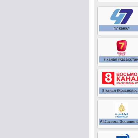
47 канал
7 канал (Казахстан
8 канал (Красноярс
Al Jazeera Document