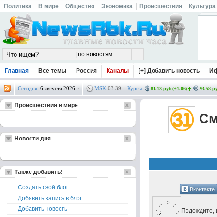
Политика
В мире
Общество
Экономика
Происшествия
Культура
Главная
Все темы
Россия
Каналы
[+] Добавить новость
И
Сегодня:
6 августа 2026 г.
MSK
03
:
39
Курсы:
81.13 руб (+1.06)
93.58 ру
Происшествия в мире
Смо
Новости дня
Также добавить!
Создать свой блог
Вконтакте
Добавить запись в блог
Добавить новость
Подождите, и