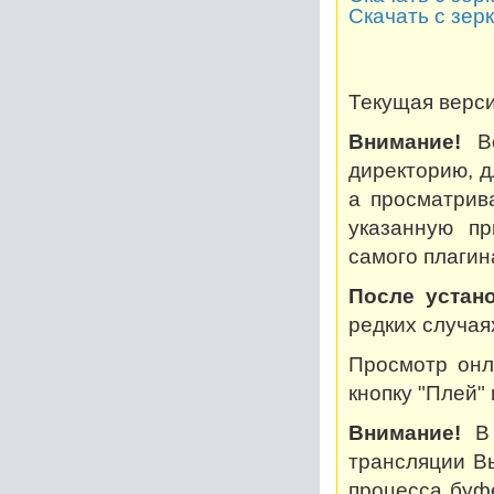
Скачать с зер
Текущая версия
Внимание!
Во
директорию, дл
а просматрив
указанную пр
самого плагин
После устано
редких случая
Просмотр онл
кнопку "Плей"
Внимание!
В 
трансляции В
процесса буф