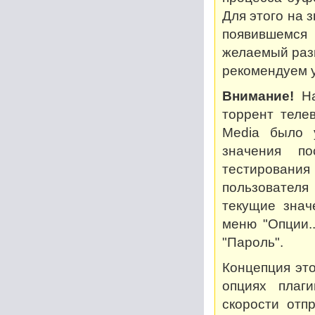
Для этого на 
появившемся
желаемый разм
рекомендуем у
Внимание!
На
торрент теле
Media было 
значения по
тестирован
пользователя
текущие знач
меню "Опции..
"Пароль".
Концепция это
опциях плаг
скорости отп