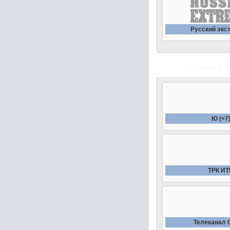
Русский экс
САМЫЕ 
Ю (+7
ТРК И
Телеканал 