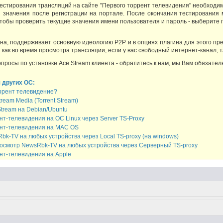
естирования трансляций на сайте "Первого торрент телевидения" необходимо,
 значения после регистрации на портале. После окончания тестирования
 чтобы проверить текущие значения имени пользователя и пароль - выберите 
ина, поддерживает основную идеологию Р2Р и в опциях плагина для этого пр
как во время просмотра трансляции, если у вас свободный интернет-канал, т
опросы по установке Ace Stream клиента - обратитесь к нам, мы Вам обязател
 других ОС:
оррент телевидение?
ream Media (Torrent Stream)
tream на Debian/Ubuntu
т-телевидения на OC Linux через Server TS-Proxy
нт-телевидения на MAC OS
k-TV на любых устройства через Local TS-proxy (на windows)
осмотр NewsRbk-TV на любых устройства через Серверный TS-proxy
нт-телевидения на Apple