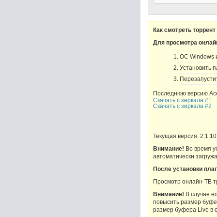
Как смотреть торрент
Для просмотра онлай
OC Windows и 
Установить пл
Перезапустит
Последнюю версию Ace
Скачать с зеркала #1
Скачать с зеркала #2
Текущая версия: 2.1.10
Внимание!
Во время ус
автоматически загружа
После установки плаг
Просмотр онлайн-ТВ т
Внимание!
В случае е
повысить размер буфер
размер буфера Live в 