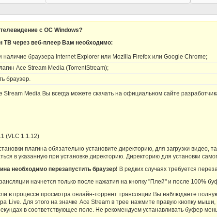
 телевидение с OC Windows?
н ТВ через веб-плеер Вам необходимо:
наличие браузера Internet Explorer или Mozilla Firefox или Google Chrome;
агин Ace Stream Media (TorrentStream);
ь браузер.
 Stream Media Вы всегда можете скачать на официальном сайте разработчи
.1 (VLC 1.1.12)
тановки плагина обязательно установите директорию, для загрузки видео, та
ться в указанную при установке директорию. Директорию для установки самог
ина необходимо перезапустить браузер!
В редких случаях требуется перез
рансляции начнется только после нажатия на кнопку "Плей" и после 100% бу
сли в процессе просмотра онлайн-торрент трансляции Вы наблюдаете полну
а Live. Для этого на значке Ace Stream в трее нажмите правую кнопку мыши
секундах в соответствующее поле. Не рекомендуем устанавливать буфер мень