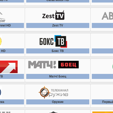
to TV
Canal Motor HD
nnel HD
Zest TV
В HD
Бокс ТВ
ТВ
Матч! Боец
ема
Оружие
Первый