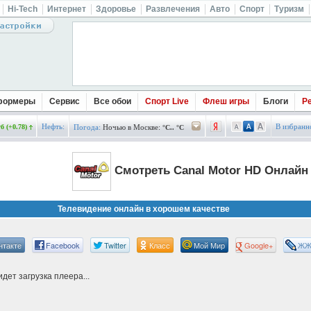
Hi-Tech
Интернет
Здоровье
Развлечения
Авто
Спорт
Туризм
формеры
Сервис
Все обои
Спорт Live
Флеш игры
Блоги
Р
Нефть:
В избранн
б (+0.78)
Погода:
Ночью в Москве:
°C.. °C
Смотреть Canal Motor HD Онлайн
Телевидение онлайн в хорошем качестве
нтакте
Facebook
Twitter
Класс
Мой Мир
Google+
Ж
дет загрузка плеера...