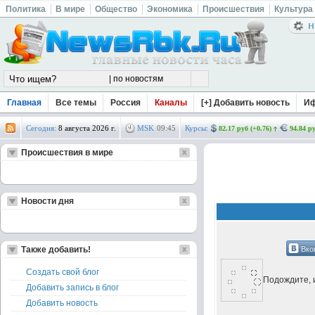
Политика
В мире
Общество
Экономика
Происшествия
Культура
Главная
Все темы
Россия
Каналы
[+] Добавить новость
И
Сегодня:
8 августа 2026 г.
MSK
09
:
45
Курсы:
82.17 руб (+0.76)
94.84 ру
Происшествия в мире
Новости дня
Вко
Также добавить!
Создать свой блог
Подождите, и
Добавить запись в блог
Добавить новость