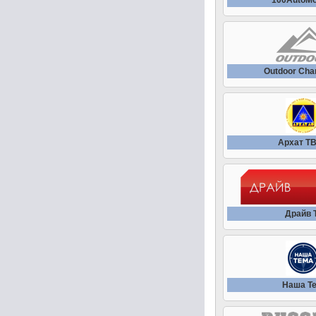
100AutoMo
Outdoor Cha
Архат Т
Драйв 
Наша Т