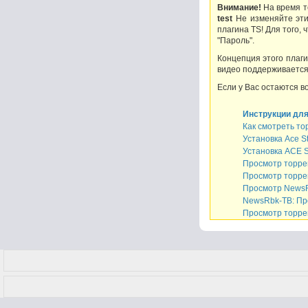
Внимание!
На время т
test
Не изменяйте эти
плагина TS! Для того,
"Пароль".
Концепция этого плаг
видео поддерживается 
Если у Вас остаются в
Инструкции для
Как смотреть т
Установка Ace St
Установка ACE S
Просмотр торрен
Просмотр торре
Просмотр NewsRb
NewsRbk-ТВ: Пр
Просмотр торре