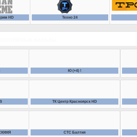
трим HD
Техно 24
ПОПУЛЯРНЫЕ КАНАЛЫ
)
Ю (+4) !
ТВ
ТК Центр Красноярск HD
СКIФIЯ
СТС Балтия