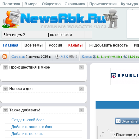
Политика
В мире
Общество
Экономика
Происшествия
Культура
Главная
Все темы
Россия
Каналы
[+] Добавить новость
И
Сегодня:
7 августа 2026 г.
MSK
08
:
48
Курсы:
81.41 руб (+0.48)
94.06 ру
Происшествия в мире
Новости дня
Также добавить!
Создать свой блог
Вконтакте
Добавить запись в блог
Добавить новость
Подождите, и