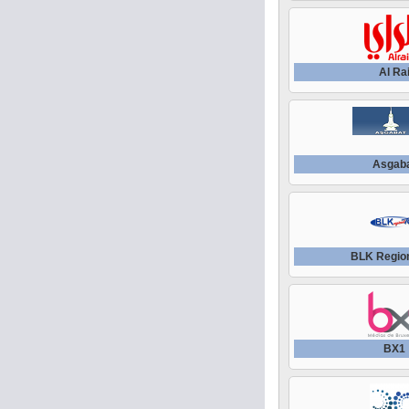
Al Ra
Asgab
BLK Regio
BX1