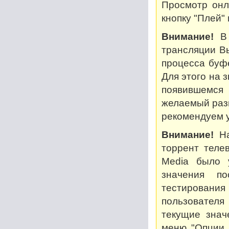
Просмотр онл
кнопку "Плей"
Внимание!
В 
трансляции В
процесса буф
Для этого на 
появившемся
желаемый разм
рекомендуем у
Внимание!
На
торрент теле
Media было 
значения по
тестирован
пользователя
текущие знач
меню "Опции..