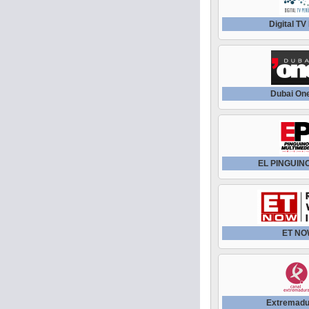
Digital TV
Dubai On
EL PINGUIN
ET N
Extremadu