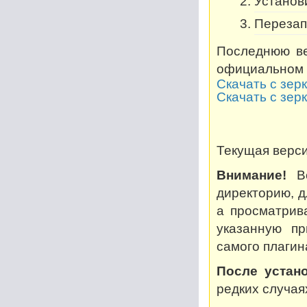
Установи
Перезап
Последнюю ве
официальном 
Скачать с зер
Скачать с зер
Текущая версия
Внимание!
Во
директорию, дл
а просматрив
указанную пр
самого плагин
После устано
редких случая