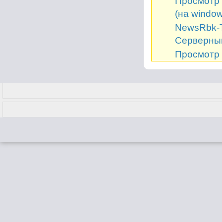
Просмотр 
(на window
NewsRbk-Т
Серверный
Просмотр 