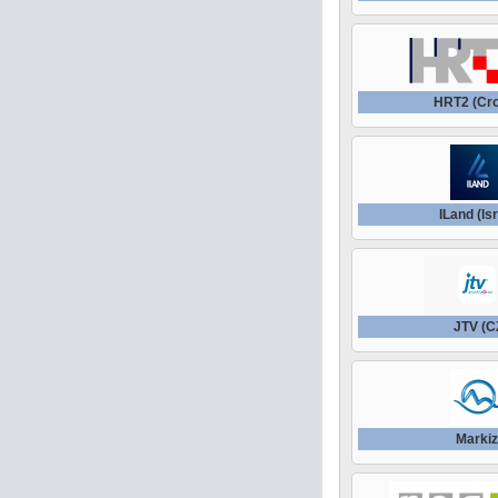
HRT2 (Cro
ILand (Is
JTV (C
Marki