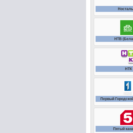
Носталь
НТВ (Бела
НТК
Первый Городской
Пятый кана