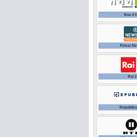
Noa 4 
Polsat Ne
Rai 2
Republika