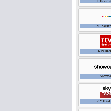
RTL 2 Aus
RTL Switze
RTV Dre
Showca
SKY TG24 (