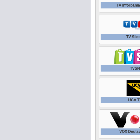
TV Inforbahia
TV Sile
TVS
UCV T
VOX Deuts