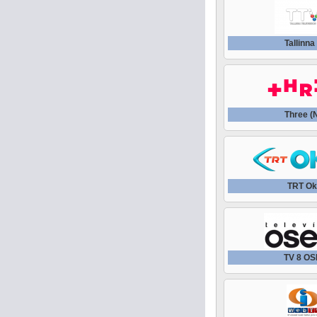
Tallinna
Three (
TRT Ok
TV 8 O