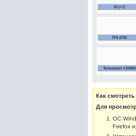
Ю (+7)
ТРК ИТВ
Телеканал СКIФIЯ
Как смотреть
Для просмотр
OC Windo
Firefox 