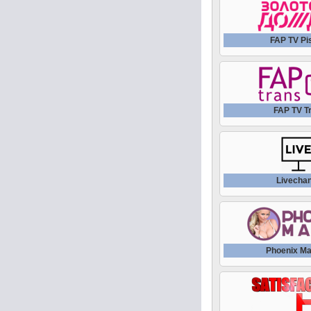
FAP TV Pi
FAP TV T
Livecha
Phoenix Ma