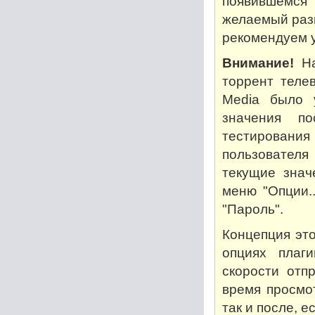
появившемся
желаемый разм
рекомендуем у
Внимание!
На
торрент теле
Media было 
значения по
тестирован
пользователя
текущие знач
меню "Опции..
"Пароль".
Концепция это
опциях плаг
скорости отп
время просмот
так и после, 