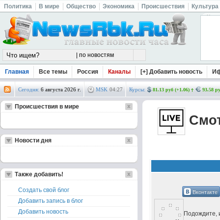
Политика
В мире
Общество
Экономика
Происшествия
Культура
Главная
Все темы
Россия
Каналы
[+] Добавить новость
И
Сегодня:
6 августа 2026 г.
MSK
04
:
27
Курсы:
81.13 руб (+1.06)
93.58 ру
Происшествия в мире
Смот
Новости дня
Также добавить!
Создать свой блог
Вконтакте
Добавить запись в блог
Добавить новость
Подождите, и