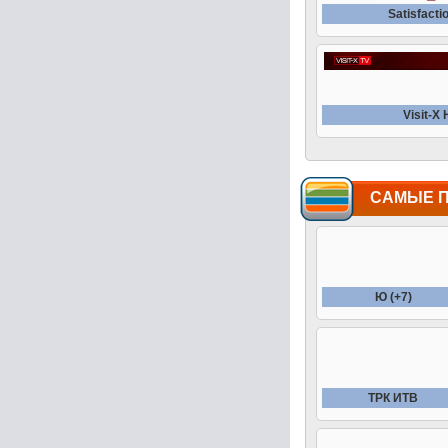
Satisfacti
Visit-X
САМЫЕ 
Ю (+7)
ТРК ИТВ