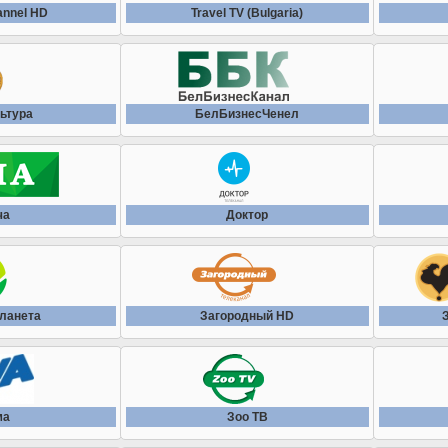
annel HD
Travel TV (Bulgaria)
ьтура
БелБизнесЧенел
ча
Доктор
ланета
Загорoдный HD
ма
Зоо ТВ