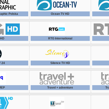
raphic Polska
Ocean TV HD
 HD
RTG International
 24
Silence TV HD
MEP
Travel + adventure
Tr