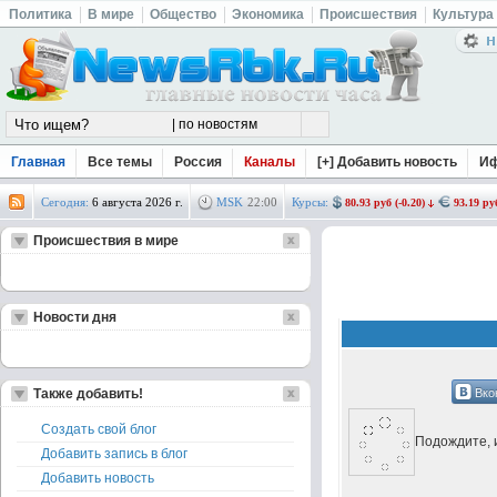
Политика
В мире
Общество
Экономика
Происшествия
Культура
Главная
Все темы
Россия
Каналы
[+] Добавить новость
И
Сегодня:
6 августа 2026 г.
MSK
22
:
00
Курсы:
80.93 руб (-0.20)
93.19 руб
Происшествия в мире
Новости дня
Вко
Также добавить!
Создать свой блог
Подождите, и
Добавить запись в блог
Добавить новость