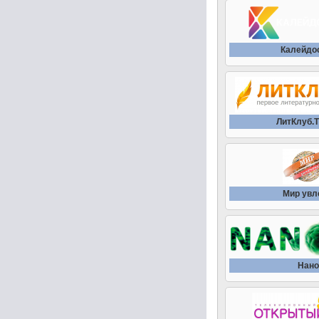
Калейдо
ЛитКлуб.
Мир увл
Нано