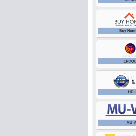
100% 
Buy Hom
EPOQU
HD L
MU-V