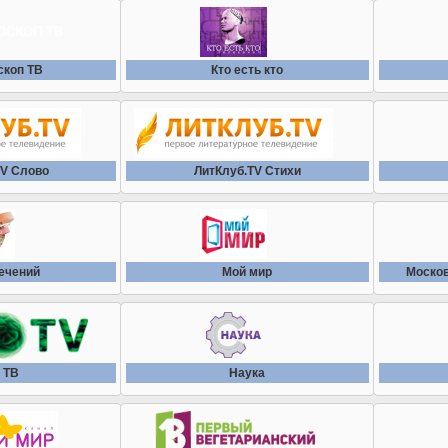
скоп ТВ
Кто есть кто
TV Слово
ЛитКлуб.TV Стихи
ечений
Мой мир
Москов
 ТВ
Наука