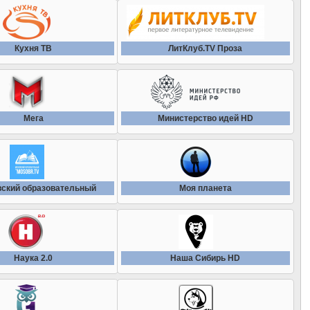
Вместе РФ
Кто есть кто
Мир сериала
Говорит Москва
Кухня ТВ
ЛитКлуб.TV Проза
Кухня ТВ
Мужское кино
Дождь
ЛитКлуб.TV Проза
Наш Детектив
Евроновости
Мега
Министерство идей HD
ЛитКлуб.TV Слово
Наш детектив HD
Еспресо ТВ
ЛитКлуб.TV Стихи
Наш кинороман HD
ский образовательный
Известия
Моя планета
Мега
Наше Любимое HD
Известия HD
Министерство идей HD
Наше любимое кино
Наука 2.0
Наша Сибирь HD
ЛДПР ТВ
Мир увлечений
Наше новое кино
Мир 24
Мой мир