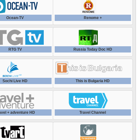
Polsat News HD
UA:Культура
Дом кино
Rai News 24
Ocean-TV
Renome +
БелБизнесЧенел
Дорама
REALITATEA TV
Бобер
Зарубежная Киноклассика
RTG TV
Russia Today Doc HD
Russia Today
Большая Азия
Индийское кино
Russia Today Arabic
Дача
Кинокомедия
Sochi Live HD
This is Bulgaria HD
Russia Today Espanol
Доктор
Киноменю HD
Russia Today HD
ЕГЭ ТВ
avel + adventure HD
Travel Channel
Киномикс
Seattle Channel
Еда HD
Кинопоказ
Sky News Arabia
Живая Планета