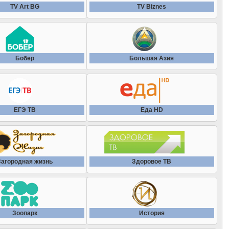
TV Art BG
TV Biznes
Кинопоказ 1 HD
Sky TG24 (Италия)
Загорoдный HD
Кинопоказ 2 HD
Tagesschau24
Загородная жизнь
Бобер
Большая Азия
КиноПремиум HD
TBN Украина HD
Здоровое ТВ
Кинопремьера HD
Times Now HD
Зима
ЕГЭ ТВ
Еда HD
Киносвидание
WFTV 9
Зоо ТВ
Киносемья
ZDFinfo
Зоопарк
Загородная жизнь
Здоровое ТВ
Киносерия
ZIK (Украина)
История
Кинохит
Беларусь 24
Калейдоскоп ТВ
Зоопарк
История
Классика Голливуда