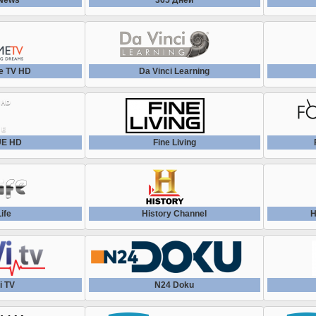
News
365 Дней
e TV HD
Da Vinci Learning
Е HD
Fine Living
ife
History Channel
H
i TV
N24 Doku