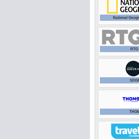
National Geog
RTG
SDGF
THO