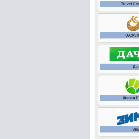
Travel Ch
UA:Кул
Да
Живая П
Зи