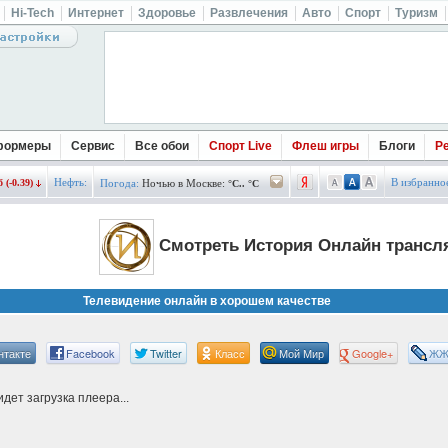
Hi-Tech
Интернет
Здоровье
Развлечения
Авто
Спорт
Туризм
формеры
Сервис
Все обои
Спорт Live
Флеш игры
Блоги
Р
Нефть:
В избранно
 (-0.39)
Погода:
Ночью в Москве:
°C.. °C
Смотреть История Онлайн трансл
Телевидение онлайн в хорошем качестве
нтакте
Facebook
Twitter
Класс
Мой Мир
Google+
Ж
дет загрузка плеера...