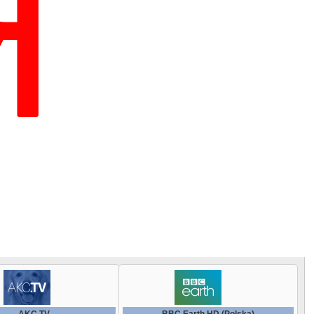
Renome +
Dream Turk
Polsat Sport Extra
Movies4Men
EuroNews German
RTG HD
Eska Rock TV
Rai Sport
Movies4Men (+1)
EuroNews Greek
RTG International
Eska TV Extra
Real Madrid TV (English)
Paramount Channel
EuroNews Italian
RTG TV
Europa Plus TV
Real Madrid TV (Spanish)
Polsat Film
France 24
Russia Today Doc HD
Extrema TV HD
SEVILLA FC TV
Polsat Play HD
KANAL 3 (Bulgaria)
SDGF 24
FreshTV HD
Sharjah Sports TV
Rai Movie HD
L Equipe TV
Silence TV HD
GDS TV
АТЕГОРИИ
Sportacentrs.com TV (Latvia)
Rai Premium HD
NDR HD
Sochi Live HD
HardLife TV
Super Tennis HD
SET HD
NDTV 24x7
This is Bulgaria HD
HiT Music Channel