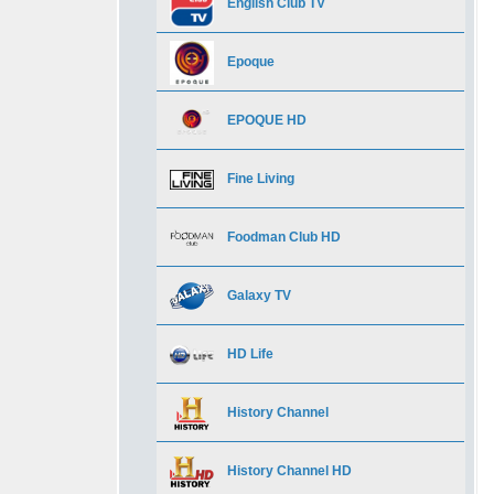
English Club TV
Beblack Africa
DSports HD
Bollywood HD
Alcarria TV
Epoque
Beblack Caribbean
Dubai Sport TV
BTV Action (Bulgaria)
BBC World News
EPOQUЕ HD
Beblack Classik
Dubai Sports 2
BTV Cinema (Bulgaria)
BFM Paris
Fine Living
Bridge TV Dance
Eurosport 1
BTV Comedy (Bulgaria)
Bloomberg
Foodman Club HD
Bridge TV Русский хит
Eurosport 1 Deutschland
Enter Film
BloombergTV (Bulgaria)
Galaxy TV
Caltex Music
Eurosport 1 HD
FilmBox Action
Camera dei Deputati
HD Life
Capital TV
Eurosport 2
FilmBox Arthouse
Canli 24 Turk
History Channel
Channel AKA
Eurosport 2 HD
Filmbox Premium Polska
CBS News HD
History Channel HD
CHAUla.tv