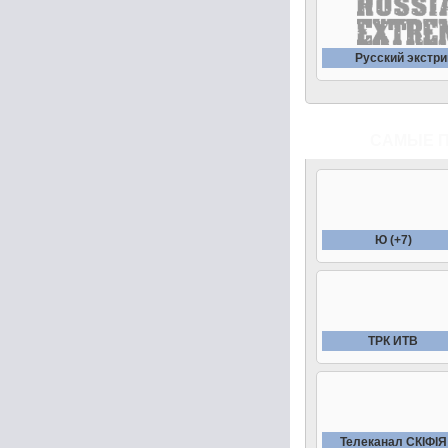
Русский экстр
САМЫЕ 
Ю (+7)
ТРК ИТВ
Телеканал СКIФIЯ