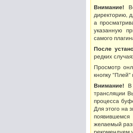
Внимание!
Во
директорию, дл
а просматрив
указанную пр
самого плагин
После устано
редких случая
Просмотр онл
кнопку "Плей"
Внимание!
В 
трансляции В
процесса буф
Для этого на 
появившемся
желаемый разм
рекомендуем у