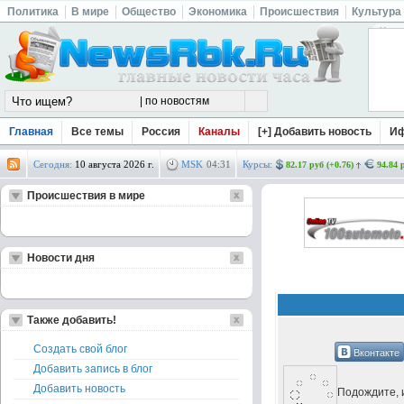
Политика
В мире
Общество
Экономика
Происшествия
Культура
Главная
Все темы
Россия
Каналы
[+] Добавить новость
И
Сегодня:
10 августа 2026 г.
MSK
04
:
31
Курсы:
82.17 руб (+0.76)
94.84 
Происшествия в мире
Новости дня
Также добавить!
Создать свой блог
Вконтакте
Добавить запись в блог
Добавить новость
Подождите, и