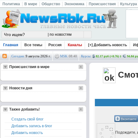
Политика
В мире
Общество
Экономика
Происшествия
Культура
Главная
Все темы
Россия
Каналы
[+] Добавить новость
И
Сегодня:
9 августа 2026 г.
MSK
08
:
40
Курсы:
82.17 руб (+0.76)
94.84 ру
Происшествия в мире
Смот
Новости дня
Также добавить!
Вконтакте
Создать свой блог
Добавить запись в блог
Подождите, и
Добавить новость