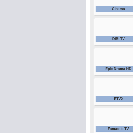
Cinema
DIBI TV
Epic Drama HD
ETV2
Fantastic TV