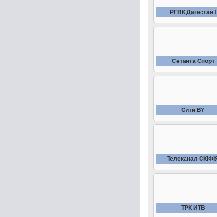
РГВК Дагестан !
Сетанта Спорт
Сити BY
Телеканал СКIФI
ТРК ИТВ