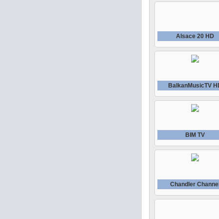
Alsace 20 HD
BalkanMusicTV H
BIM TV
Chandler Channe