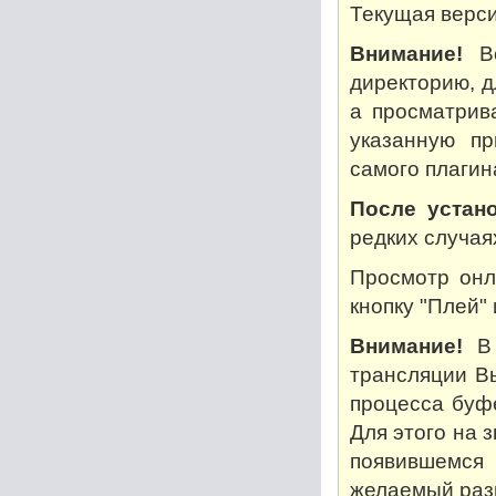
Текущая версия
Внимание!
Во
директорию, дл
а просматрив
указанную пр
самого плагин
После устано
редких случая
Просмотр онл
кнопку "Плей"
Внимание!
В 
трансляции В
процесса буф
Для этого на 
появившемся
желаемый разм