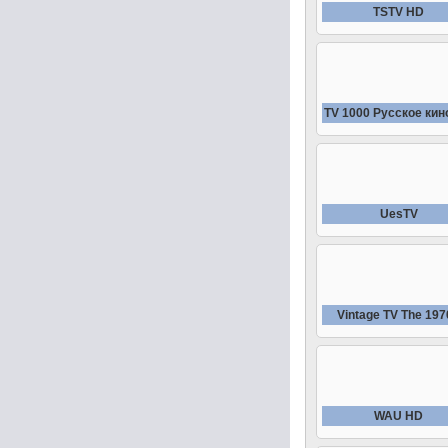
TSTV HD
TV 1000 Русское кин
UesTV
Vintage TV The 197
WAU HD