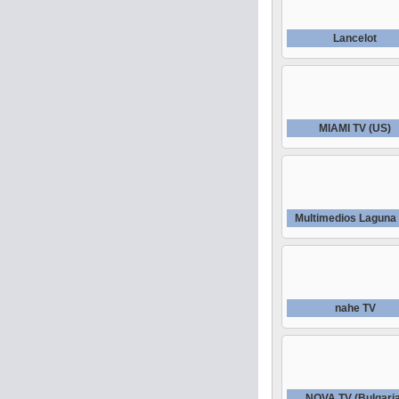
Lancelot
MIAMI TV (US)
Multimedios Laguna
nahe TV
NOVA TV (Bulgari