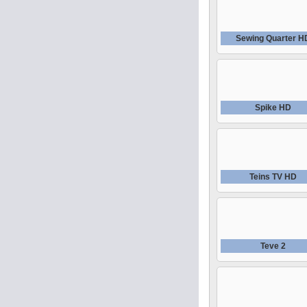
Sewing Quarter H
Spike HD
Teins TV HD
Teve 2