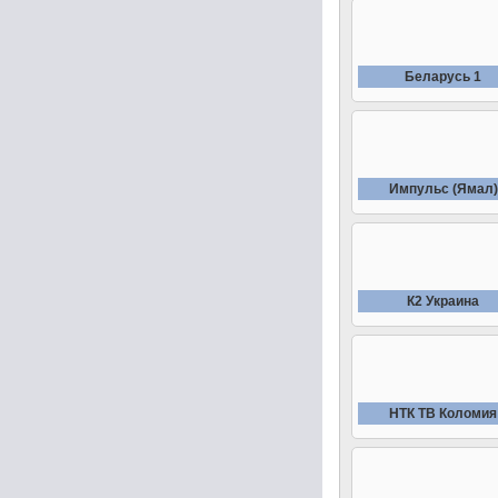
Беларусь 1
Импульс (Ямал)
К2 Украина
НТК ТВ Коломия