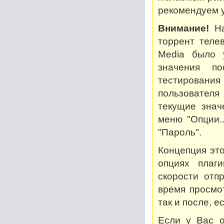
рекомендуем у
Внимание!
На
торрент теле
Media было 
значения по
тестирован
пользователя
текущие знач
меню "Опции..
"Пароль".
Концепция это
опциях плаг
скорости отп
время просмот
так и после, 
Если у Вас о