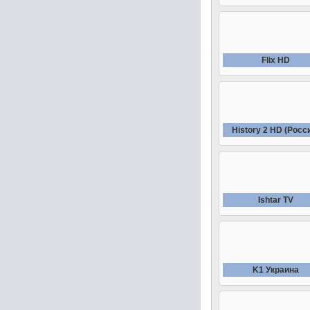
Fliх HD
History 2 HD (Росс
Ishtar TV
K1 Украина