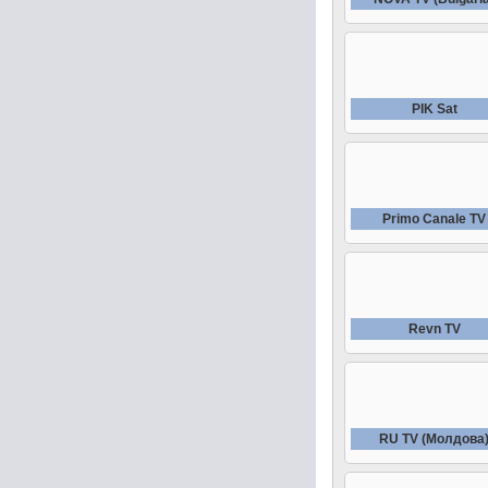
PIK Sat
Primo Canale TV
Revn TV
RU TV (Молдова