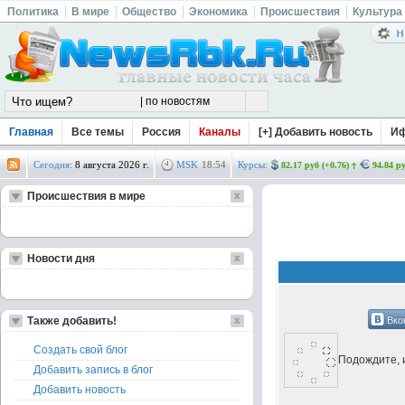
Политика
В мире
Общество
Экономика
Происшествия
Культура
Главная
Все темы
Россия
Каналы
[+] Добавить новость
И
Сегодня:
8 августа 2026 г.
MSK
18
:
54
Курсы:
82.17 руб (+0.76)
94.84 ру
Происшествия в мире
Новости дня
Вко
Также добавить!
Создать свой блог
Подождите, и
Добавить запись в блог
Добавить новость