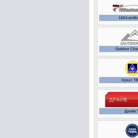
100AutoMo
Outdoor Cha
Архат Т
Драйв 