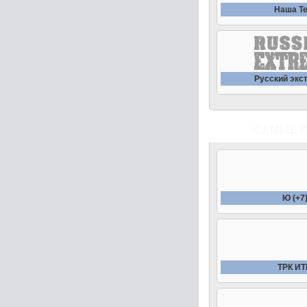
Наша Т
Русский экс
САМЫЕ 
Ю (+7
ТРК И