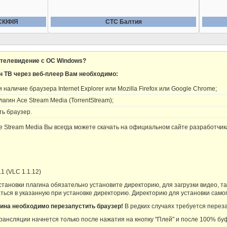
СКIФIЯ
СТС Балтия
 телевидение с OC Windows?
н ТВ через веб-плеер Вам необходимо:
наличие браузера Internet Explorer или Mozilla Firefox или Google Chrome;
агин Ace Stream Media (TorrentStream);
ь браузер.
 Stream Media Вы всегда можете скачать на официальном сайте разработчи
.1 (VLC 1.1.12)
тановки плагина обязательно установите директорию, для загрузки видео, та
ться в указанную при установке директорию. Директорию для установки самог
ина необходимо перезапустить браузер!
В редких случаях требуется перез
рансляции начнется только после нажатия на кнопку "Плей" и после 100% бу