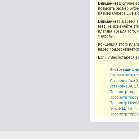
Внимание!
В случае е
повысить размер буфер
размер буфера Live в 
Внимание!
На время т
test
Не изменяйте эти
плагина TS! Для того,
"Пароль".
Концепция этого плаг
видео поддерживается 
Если у Вас остаются в
Инструкции для
Как смотреть т
Установка Ace St
Установка ACE S
Просмотр торрен
Просмотр торре
Просмотр NewsRb
NewsRbk-ТВ: Пр
Просмотр торре