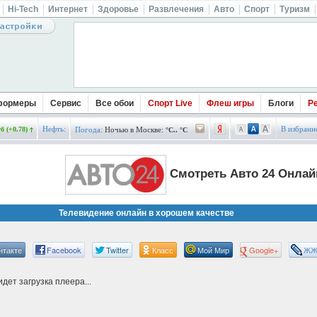
Hi-Tech
Интернет
Здоровье
Развлечения
Авто
Спорт
Туризм
формеры
Сервис
Все обои
Спорт Live
Флеш игры
Блоги
Р
Нефть:
В избранн
б (+0.78)
Погода:
Ночью в Москве:
°C.. °C
Смотреть Авто 24 Онлай
Телевидение онлайн в хорошем качестве
нтакте
Facebook
Twitter
Класс
Мой Мир
Google+
Ж
дет загрузка плеера...