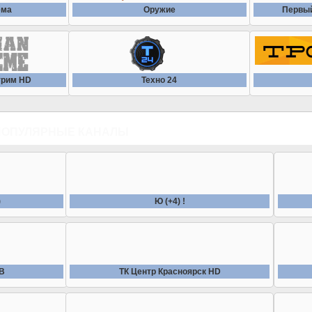
ема
Оружие
Первый
трим HD
Техно 24
ПОПУЛЯРНЫЕ КАНАЛЫ
)
Ю (+4) !
ТВ
ТК Центр Красноярск HD