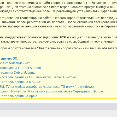
сли в процессе просмотра онлайн-торрент трансляции Вы наблюдаете полну
а Live. Для этого на значке Ace Stream в трее нажмите правую кнопку мыши
секундах в соответствующее поле. Не рекомендуем устанавливать буфер мень
естирования трансляций на сайте "Первого торрент телевидения" необходимо,
 значения после регистрации на портале. После окончания тестирования
 чтобы проверить текущие значения имени пользователя и пароль - выберите 
ина, поддерживает основную идеологию Р2Р и в опциях плагина для этого пр
как во время просмотра трансляции, если у вас свободный интернет-канал, т
опросы по установке Ace Stream клиента - обратитесь к нам, мы Вам обязател
 других ОС:
оррент телевидение?
ream Media (Torrent Stream)
tream на Debian/Ubuntu
т-телевидения на OC Linux через Server TS-Proxy
нт-телевидения на MAC OS
k-TV на любых устройства через Local TS-proxy (на windows)
осмотр NewsRbk-TV на любых устройства через Серверный TS-proxy
нт-телевидения на Apple