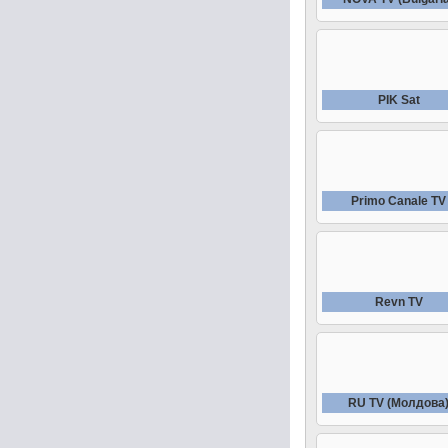
PIK Sat
Primo Canale TV
Revn TV
RU TV (Молдова