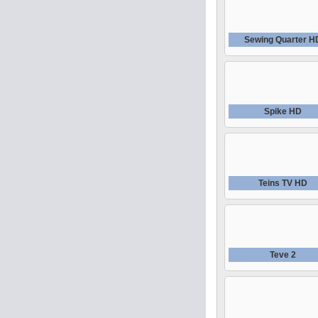
Sewing Quarter H
Spike HD
Teins TV HD
Teve 2