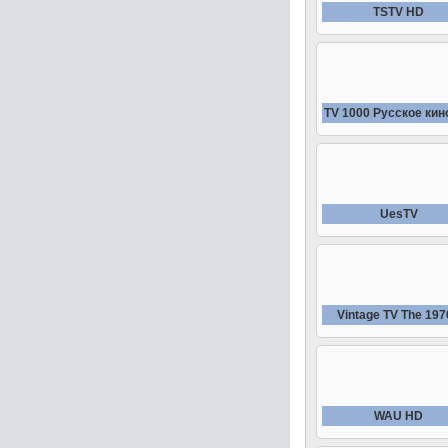
TSTV HD
TV 1000 Русское кин
UesTV
Vintage TV The 197
WAU HD