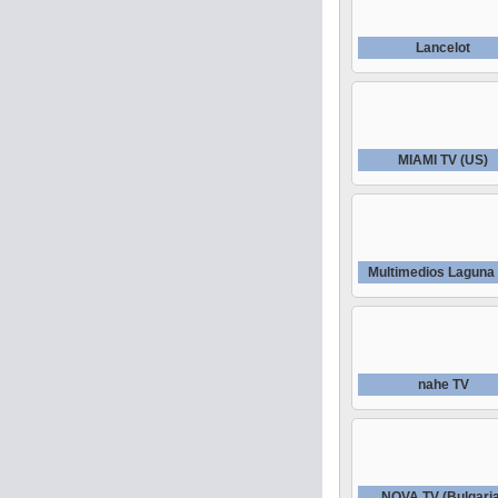
Lancelot
MIAMI TV (US)
Multimedios Laguna
nahe TV
NOVA TV (Bulgari