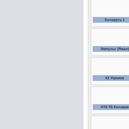
Беларусь 1
Импульс (Ямал)
К2 Украина
НТК ТВ Коломия