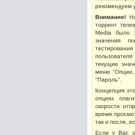
рекомендуем у
Внимание!
На
торрент теле
Media было 
значения по
тестирован
пользователя
текущие знач
меню "Опции..
"Пароль".
Концепция это
опциях плаг
скорости отп
время просмот
так и после, 
Если у Вас о