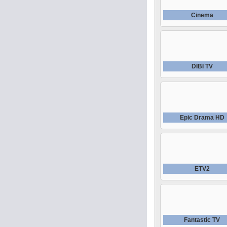
Cinema
DIBI TV
Epic Drama HD
ETV2
Fantastic TV