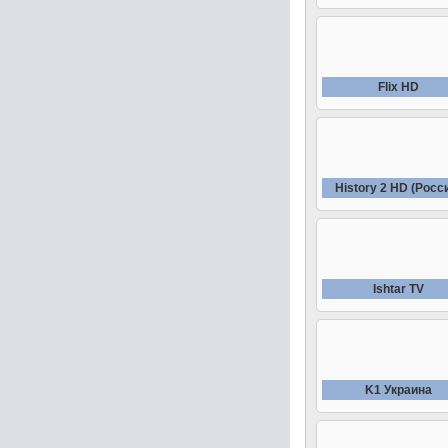
Fliх HD
History 2 HD (Росс
Ishtar TV
K1 Украина