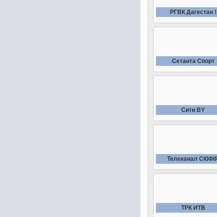
РГВК Дагестан !
Сетанта Спорт
Сити BY
Телеканал СКIФI
ТРК ИТВ