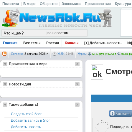
Политика
В мире
Общество
Экономика
Происшествия
Культура
Главная
Все темы
Россия
Каналы
[+] Добавить новость
И
Сегодня:
8 августа 2026 г.
MSK
21
:
46
Курсы:
82.17 руб (+0.76)
94.84 ру
Происшествия в мире
Смотре
Новости дня
Также добавить!
Вконтакте
Создать свой блог
Добавить запись в блог
Подождите, и
Добавить новость