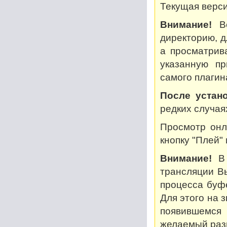
Текущая версия
Внимание!
Во
директорию, дл
а просматрив
указанную пр
самого плагин
После устано
редких случая
Просмотр онл
кнопку "Плей"
Внимание!
В 
трансляции В
процесса буф
Для этого на 
появившемся
желаемый разм