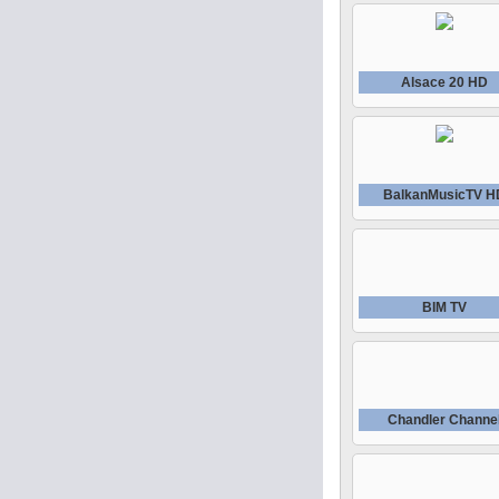
Alsace 20 HD
BalkanMusicTV H
BIM TV
Chandler Channe