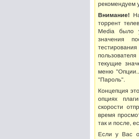
рекомендуем у
Внимание!
На
торрент теле
Media было 
значения по
тестирован
пользователя
текущие знач
меню "Опции..
"Пароль".
Концепция это
опциях плаг
скорости отп
время просмот
так и после, 
Если у Вас о