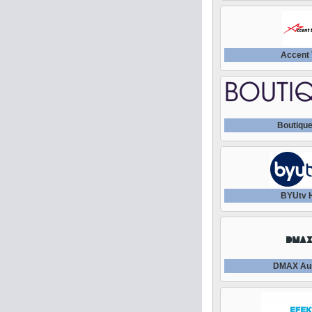
Accent
Boutiqu
BYUtv 
DMAX Aus