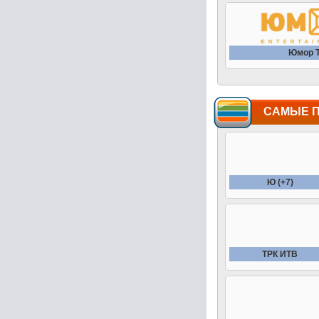
Юмор 
САМЫЕ 
Ю (+7)
ТРК ИТВ