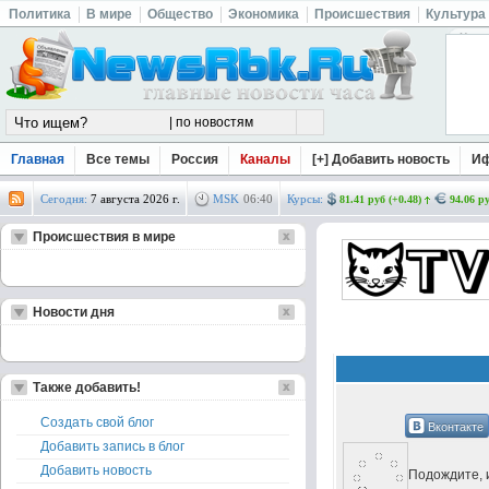
Политика
В мире
Общество
Экономика
Происшествия
Культура
Главная
Все темы
Россия
Каналы
[+] Добавить новость
И
Сегодня:
7 августа 2026 г.
MSK
06
:
40
Курсы:
81.41 руб (+0.48)
94.06 ру
Происшествия в мире
Новости дня
Также добавить!
Создать свой блог
Вконтакте
Добавить запись в блог
Добавить новость
Подождите, и