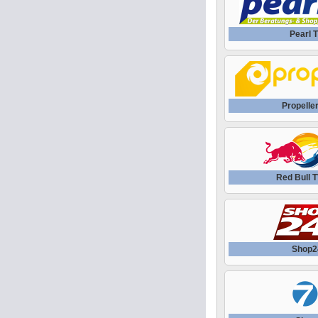
Pearl 
Propelle
Red Bull 
Shop2