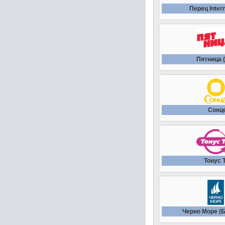
Перец Intern
Пятница (
Сонц
Тонус 
Черно Море (