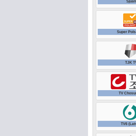
Sjua
Super Pol
TJK T
TV Chosu
TV6 (Lat