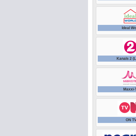
Ideal Wo
Kanals 2 (L
Maxxi-
ON T