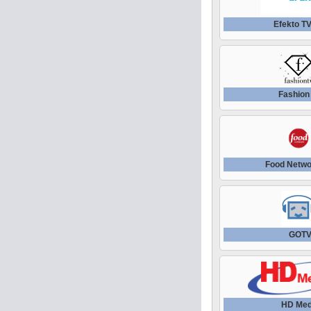
Efekto T
Fashion
Food Netw
GOT
HD Med