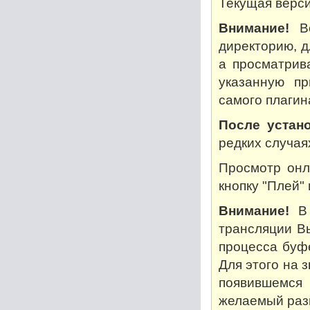
Текущая версия
Внимание!
Во
директорию, дл
а просматрив
указанную пр
самого плагин
После устано
редких случая
Просмотр онл
кнопку "Плей"
Внимание!
В 
трансляции В
процесса буф
Для этого на 
появившемся
желаемый разм