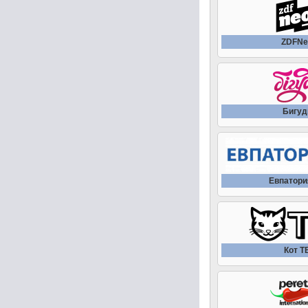
ZDFNe
Бигуд
Евпатори
Кот Т